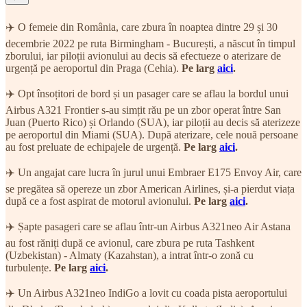
✈️ O femeie din România, care zbura în noaptea dintre 29 și 30
decembrie 2022 pe ruta Birmingham - București, a născut în timpul
zborului, iar piloții avionului au decis să efectueze o aterizare de
urgență pe aeroportul din Praga (Cehia).
Pe larg
aici
.
✈️ Opt însoțitori de bord și un pasager care se aflau la bordul unui
Airbus A321 Frontier s-au simțit rău pe un zbor operat între San
Juan (Puerto Rico) și Orlando (SUA), iar piloții au decis să aterizeze
pe aeroportul din Miami (SUA). După aterizare, cele nouă persoane
au fost preluate de echipajele de urgență.
Pe larg
aici
.
✈️ Un angajat care lucra în jurul unui Embraer E175 Envoy Air, care
se pregătea să opereze un zbor American Airlines, și-a pierdut viața
după ce a fost aspirat de motorul avionului.
Pe larg
aici
.
✈️ Șapte pasageri care se aflau într-un Airbus A321neo Air Astana
au fost răniți după ce avionul, care zbura pe ruta Tashkent
(Uzbekistan) - Almaty (Kazahstan), a intrat într-o zonă cu
turbulențe.
Pe larg
aici
.
✈️ Un Airbus A321neo IndiGo a lovit cu coada pista aeroportului