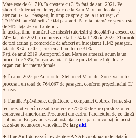
Mare este de 61.710, în creștere cu 31% față de anul 2021. Pe
zborurile internaționale regulate de la Satu Mare au decolat și
aterizat 37.321 pasageri, în timp ce spre și de la București, cu
TAROM, au călătorit 21.944 pasageri. Pe ruta internă creșterea este
de 98% față de anul anterior.
În același timp, numărul de mișcări (aterizări și decolări) a crescut cu
24% față de 2021, mai precis de la 1.274 la 1.586 în 2022. Zborurile
de taxi aerian și comerciale de afaceri au înregistrat 1.142 pasageri,
față de 874 în 2021, creșterea fiind tot de 31%.
Față de anul 2019, Aeroportul Satu Mare se situează acum la un
procent de 73%, în ușor avantaj față de previziunile inițiale ale
organizațiilor internaționale.
✈️ În anul 2022 pe Aeroportul Ștefan cel Mare din Suceava au fost
procesați un total de 764.067 de pasageri, conform președintelui CJ
Suceava.
✈️ Familia Apăvăloaie, deținătoare a companiei Cobrex Trans, și-a
recunoscut vina în cazul fraudei de 775.000 de euro produsă unei
congregaţii americane. Procurorii din cadrul Parchetului de pe lângă
Tribunalul Brașov au sesizat instanța că cei patru inculpați în acest
caz și-au recunoscut vinovăția.
Pe larg
aici
.
✈️ Blue Air figurează în evidențele ANAF cu obligații de plată în