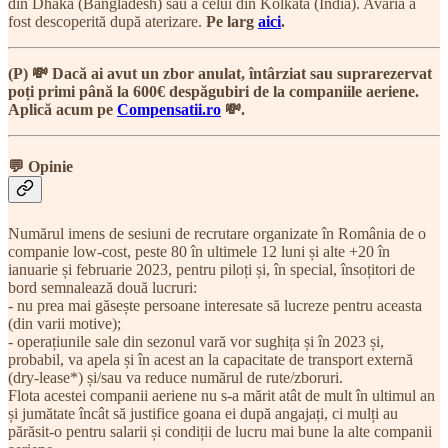
din Dhaka (Bangladesh) sau a celui din Kolkata (India). Avaria a
fost descoperită după aterizare.
Pe larg
aici
.
(P) 💸 Dacă ai avut un zbor anulat, întârziat sau suprarezervat
poți primi până la 600€ despăgubiri de la companiile aeriene.
Aplică acum pe
Compensatii.ro
💸.
💬 Opinie
Numărul imens de sesiuni de recrutare organizate în România de o
companie low-cost, peste 80 în ultimele 12 luni și alte +20 în
ianuarie și februarie 2023, pentru piloți și, în special, însoțitori de
bord semnalează două lucruri:
- nu prea mai găsește persoane interesate să lucreze pentru aceasta
(din varii motive);
- operațiunile sale din sezonul vară vor sughița și în 2023 și,
probabil, va apela și în acest an la capacitate de transport externă
(dry-lease*) și/sau va reduce numărul de rute/zboruri.
Flota acestei companii aeriene nu s-a mărit atât de mult în ultimul an
și jumătate încât să justifice goana ei după angajați, ci mulți au
părăsit-o pentru salarii și condiții de lucru mai bune la alte companii