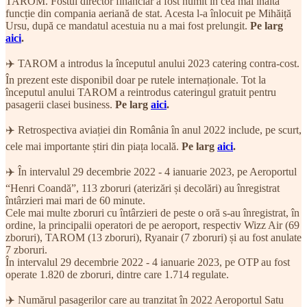
TAROM. Fostul director financiar a fost numit în cea mai înaltă
funcție din compania aeriană de stat. Acesta l-a înlocuit pe Mihăiță
Ursu, după ce mandatul acestuia nu a mai fost prelungit.
Pe larg
aici
.
✈️ TAROM a introdus la începutul anului 2023 catering contra-cost.
În prezent este disponibil doar pe rutele internaționale. Tot la
începutul anului TAROM a reintrodus cateringul gratuit pentru
pasagerii clasei business.
Pe larg
aici
.
✈️ Retrospectiva aviației din România în anul 2022 include, pe scurt,
cele mai importante știri din piața locală.
Pe larg
aici
.
✈️ În intervalul 29 decembrie 2022 - 4 ianuarie 2023, pe Aeroportul
“Henri Coandă”, 113 zboruri (aterizări și decolări) au înregistrat
întârzieri mai mari de 60 minute.
Cele mai multe zboruri cu întârzieri de peste o oră s-au înregistrat, în
ordine, la principalii operatori de pe aeroport, respectiv Wizz Air (69
zboruri), TAROM (13 zboruri), Ryanair (7 zboruri) și au fost anulate
7 zboruri.
În intervalul 29 decembrie 2022 - 4 ianuarie 2023, pe OTP au fost
operate 1.820 de zboruri, dintre care 1.714 regulate.
✈️ Numărul pasagerilor care au tranzitat în 2022 Aeroportul Satu