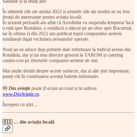
Salutare și la mulți ani!
În ultimele zile ale anului 2022 și primele zile ale noului an au fost
destul de interesante pentru aviația locală.
În această perioadă am aflat că AeroItalia va suspenda temporar încă
o rută spre România, o româncă a născut pe un zbor spre București,
iar în ultima zi din 2022 am publicat topul companiilor aeriene
românești după vechimea avioanelor operate.
Noul an ne aduce deja primele date referitoare la traficul aerian din
România, dar și un nou director general la TAROM și catering
contra-cost pe zborurile companiei aeriene de stat.
Mai multe detalii despre aceste subiecte, dar și alte știri importante,
puteți citi în continuarea acestui buletin informativ.
🆕
Din aviație
poate fi acum accesat și la adresa
www.DinAviatie.ro
.
Începem cu știri…
🇷🇴 … din aviația locală