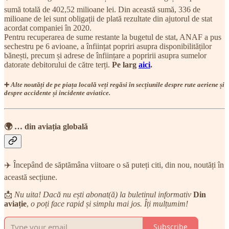
sumă totală de 402,52 milioane lei. Din această sumă, 336 de
milioane de lei sunt obligații de plată rezultate din ajutorul de stat
acordat companiei în 2020.
Pentru recuperarea de sume restante la bugetul de stat, ANAF a pus
sechestru pe 6 avioane, a înființat popriri asupra disponibilităților
bănești, precum și adrese de înființare a popririi asupra sumelor
datorate debitorului de către terți.
Pe larg
aici
.
➕
Alte noutăți de pe piața locală veți regăsi în secțiunile despre rute aeriene și
despre accidente și incidente aviatice.
🌍 … din aviația globală
✈️ Începând de săptămâna viitoare o să puteți citi, din nou, noutăți în
această secțiune.
📩
Nu uita! Dacă nu ești abonat(ă) la buletinul informativ
Din
aviație
,
o poți face rapid și simplu mai jos. Îți mulțumim!
Subscribe