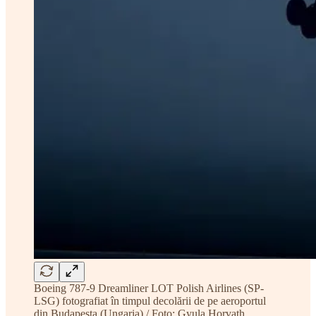
Boeing 787-9 Dreamliner LOT Polish Airlines (SP-
LSG) fotografiat în timpul decolării de pe aeroportul
din Budapesta (Ungaria) / Foto: Gyula Horvath