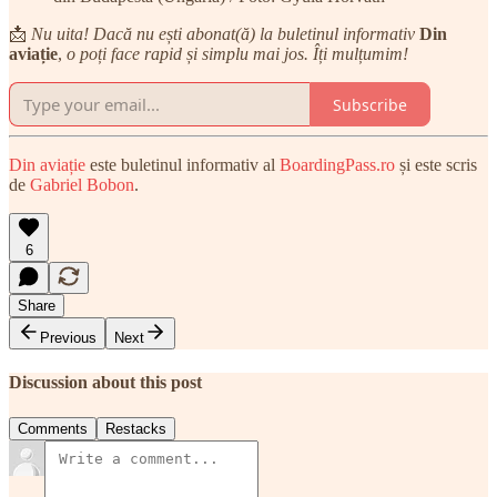
📩
Nu uita! Dacă nu ești abonat(ă) la buletinul informativ
Din
aviație
,
o poți face rapid și simplu mai jos. Îți mulțumim!
Subscribe
Din aviație
este buletinul informativ al
BoardingPass.ro
și este scris
de
Gabriel Bobon
.
6
Share
Previous
Next
Discussion about this post
Comments
Restacks