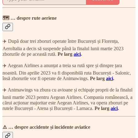
🗺 … despre rute aeriene
✈️ După doar trei zboruri operate între București și Florența,
AeroItalia a decis să suspende până la finalul lunii martie 2023
zborurile de pe această rută.
Pe larg
aici
.
✈️ Aegean Airlines a anunțat a treia sa rută spre și dinspre țara
noastră. Din aprilie 2023 va fi disponibilă ruta București - Salonic,
însă zborurile vor fi operate de Animawings.
Pe larg
aici
.
✈️ Animawings va zbura cu avioane și echipaje proprii de la finalul
lunii martie 2023 pentru Aegean Airlines. Compania românească, a
cărui acționar majoritar este Aegean Airlines, va opera zboruri pe
rutele București - Atena și București - Larnaca.
Pe larg
aici
.
⚠️ … despre accidente și incidente aviatice