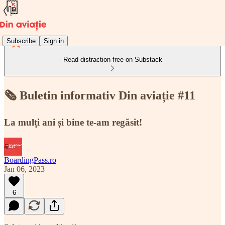
Subscribe
Sign in
Read distraction-free on Substack
🗞️ Buletin informativ Din aviație #11
La mulți ani și bine te-am regăsit!
BoardingPass.ro
Jan 06, 2023
6