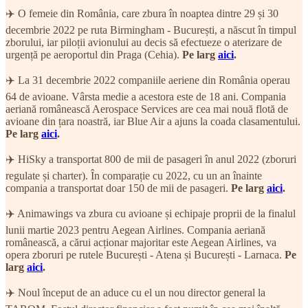
✈️ O femeie din România, care zbura în noaptea dintre 29 și 30
decembrie 2022 pe ruta Birmingham - București, a născut în timpul
zborului, iar piloții avionului au decis să efectueze o aterizare de
urgență pe aeroportul din Praga (Cehia).
Pe larg
aici
.
✈️ La 31 decembrie 2022 companiile aeriene din România operau
64 de avioane. Vârsta medie a acestora este de 18 ani. Compania
aeriană românească Aerospace Services are cea mai nouă flotă de
avioane din țara noastră, iar Blue Air a ajuns la coada clasamentului.
Pe larg
aici
.
✈️ HiSky a transportat 800 de mii de pasageri în anul 2022 (zboruri
regulate și charter). În comparație cu 2022, cu un an înainte
compania a transportat doar 150 de mii de pasageri.
Pe larg
aici
.
✈️ Animawings va zbura cu avioane și echipaje proprii de la finalul
lunii martie 2023 pentru Aegean Airlines. Compania aeriană
românească, a cărui acționar majoritar este Aegean Airlines, va
opera zboruri pe rutele București - Atena și București - Larnaca.
Pe
larg
aici
.
✈️ Noul început de an aduce cu el un nou director general la