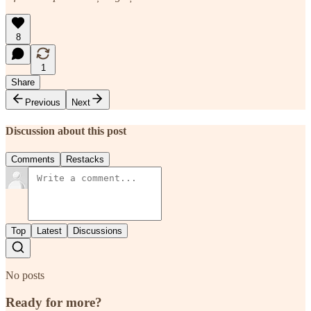
8
1
Share
Previous
Next
Discussion about this post
Comments
Restacks
Top
Latest
Discussions
No posts
Ready for more?