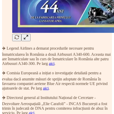
✈️
Legend Airlines a demarat procedurile necesare pentru
înmatricularea în România a două Airbusuri A340-600. Aceasta mai
are înmatriculate sau în curs de înmatriculare în România alte patru
Airbusuri A340-300. Pe larg
aici
.
✈️
Comisia Europeană a inițiat o investigație detaliată pentru a
evalua dacă anumite măsuri de sprijin adoptate de România în
favoarea companiei aeriene Blue Air respectă normele UE privind
ajutoarele de stat. Pe larg
aici
.
✈️
Directorul general al Institutului Național de Cercetare -
Dezvoltare Aerospațială „Elie Carafoli” - INCAS București a fost
trimis în judecată de DNA pentru comiterea infracțiunii de abuz în
serviciu. Pe larg
aici
.