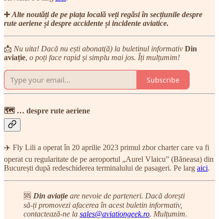
➕
Alte noutăți de pe piața locală veți regăsi în secțiunile despre
rute aeriene și despre accidente și incidente aviatice.
📩
Nu uita! Dacă nu ești abonat(ă) la buletinul informativ
Din
aviație
,
o poți face rapid și simplu mai jos. Îți mulțumim!
Subscribe
🗺 … despre rute aeriene
✈️ Fly Lili a operat în 20 aprilie 2023 primul zbor charter care va fi
operat cu regularitate de pe aeroportul „Aurel Vlaicu” (Băneasa) din
București după redeschiderea terminalului de pasageri. Pe larg
aici
.
🆘
Din aviație
are nevoie de parteneri. Dacă dorești
să-ți promovezi afacerea în acest buletin informativ,
contactează-ne la
sales@aviationgeek.ro
. Mulțumim.