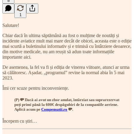
8
1
Salutare!
Chiar dacă în ultima săptămână au fost o mulțime de noutăți și
incidente aviatice mult mai mare decât de obicei, aceasta este o ediție
mai scurtă a buletinului informativ și e trimisă cu întârziere deoarece,
din motive medicale, nu am reușit să adun toate informațiile
importante aici.
De asemenea, la fel va fi și ediția de vinerea viitoare, atunci ar urma
să călătoresc. Așadar, „programul” revine la normal abia în 5 mai
2023.
Îmi cer scuze pentru inconveniențe.
(P) 💸 Dacă ai avut un zbor anulat, întârziat sau suprarezervat
poți primi până la 600€ despăgubiri de la companiile aeriene.
Aplică acum pe
Compensatii.ro
💸.
Începem cu știri…