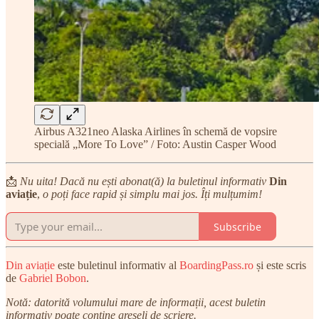
Airbus A321neo Alaska Airlines în schemă de vopsire
specială „More To Love” / Foto: Austin Casper Wood
📩
Nu uita! Dacă nu ești abonat(ă) la buletinul informativ
Din
aviație
,
o poți face rapid și simplu mai jos. Îți mulțumim!
Subscribe
Din aviație
este buletinul informativ al
BoardingPass.ro
și este scris
de
Gabriel Bobon
.
Notă: datorită volumului mare de informații, acest buletin
informativ poate conține greșeli de scriere.