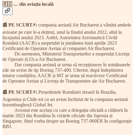
🇷🇴 … din aviația locală
📰 PE SCURT⚡:
compania aeriană Air Bucharest a vândut ambele
avioane pe care le-a deținut, unul la finalul anului 2022, altul la
începutul anului 2023. Astfel, Autoritatea Aeronautică Civilă
Română (AACR) a suspendat la jumătatea lunii aprilie 2023
Certificatul de Operator Aerian al companiei Air Bucharest.
De asemenea, Ministerul Transporturilor a suspendat Licența
de Operare (LO) a Air Bucharest.
Dar compania aeriană ar urma să recepționeze în următoarele
zile un avion de tip Boeing 737-400. Ulterior, după îndeplinirea
tuturor condițiilor, AACR și MT ar urma să reactiveze Certificatul
de Operator Aerian și Licența de Transportator ale Air Bucharest.
📰 PE SCURT⚡:
Președintele României zboară în Brazilia,
Argentina și Chile tot cu un avion închiriat de la compania aeriană
luxemburgheză Global Jet.
Avionul este același cu care a delegația oficială a călătorit în
martie 2023 din România în vizitele oficiale din Japonia și
Singapore, fiind vorba despre un Boeing 737-900ER în configurație
BBJ.