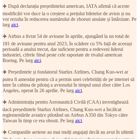
✈️
După declarația președintelui american, IATA afirmă că aceste
modificări vor duce la o creștere a prețului biletelor de avion și nu
vor rezulta în reducerea numărului de zboruri anulate și întârziate. Pe
larg
aici
.
✈️
Airbus a livrat 54 de avioane în aprilie, ajungând la un total de
181 de avioane pentru anul 2023, în scădere cu 5% față de aceeași
perioadă a anului trecut, dar suficient pentru a redeveni liderul
industriei, cifrele fiind peste cele raportate de rivalul american
Boeing. Pe larg
aici
.
✈️
Președintele și fondatorul Starlux Airlines, Chang Kuo-wei ar
putea fi amendat pentru că a permis unei celebrități de pe internet să
intre în cabina de pilotaj a avionului în timpul unui zbor către Los
Angeles, operat în 26 aprilie. Pe larg
aici
.
✈️
Administrația pentru Aeronautică Civilă (CAA) investighează
dacă președintele Starlux Airlines, Chang Kuo-wei a încălcat
reglementările aviatice pilotând un Airbus A350 din Tokyo către
Taiwan în timp ce era obosit. Pe larg
aici
.
✈️
Companiile aeriene au mai mulți angajați decât au avut în ultimii