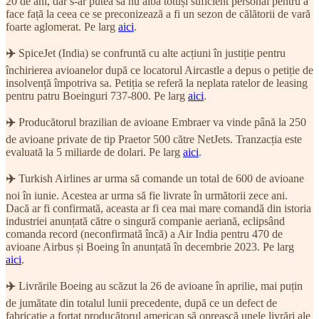
20 de ani, dar s-ar putea să nu aibă totuși suficient personal pentru a
face față la ceea ce se preconizează a fi un sezon de călătorii de vară
foarte aglomerat. Pe larg
aici
.
✈️
SpiceJet (India) se confruntă cu alte acțiuni în justiție pentru
închirierea avioanelor după ce locatorul Aircastle a depus o petiție de
insolvență împotriva sa. Petiția se referă la neplata ratelor de leasing
pentru patru Boeinguri 737-800. Pe larg
aici
.
✈️
Producătorul brazilian de avioane Embraer va vinde până la 250
de avioane private de tip Praetor 500 către NetJets. Tranzacția este
evaluată la 5 miliarde de dolari. Pe larg
aici
.
✈️
Turkish Airlines ar urma să comande un total de 600 de avioane
noi în iunie. Acestea ar urma să fie livrate în următorii zece ani.
Dacă ar fi confirmată, aceasta ar fi cea mai mare comandă din istoria
industriei anunțată către o singură companie aeriană, eclipsând
comanda record (neconfirmată încă) a Air India pentru 470 de
avioane Airbus și Boeing în anunțată în decembrie 2023. Pe larg
aici
.
✈️
Livrările Boeing au scăzut la 26 de avioane în aprilie, mai puțin
de jumătate din totalul lunii precedente, după ce un defect de
fabricație a forțat producătorul american să oprească unele livrări ale