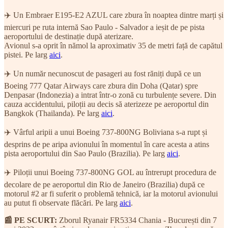
✈️ Un Embraer E195-E2 AZUL care zbura în noaptea dintre marți și
miercuri pe ruta internă Sao Paulo - Salvador a ieșit de pe pista
aeroportului de destinație după aterizare.
Avionul s-a oprit în nămol la aproximativ 35 de metri față de capătul
pistei. Pe larg
aici
.
✈️ Un număr necunoscut de pasageri au fost răniți după ce un
Boeing 777 Qatar Airways care zbura din Doha (Qatar) spre
Denpasar (Indonezia) a intrat într-o zonă cu turbulențe severe. Din
cauza accidentului, piloții au decis să aterizeze pe aeroportul din
Bangkok (Thailanda). Pe larg
aici
.
✈️ Vârful aripii a unui Boeing 737-800NG Boliviana s-a rupt și
desprins de pe aripa avionului în momentul în care acesta a atins
pista aeroportului din Sao Paulo (Brazilia). Pe larg
aici
.
✈️ Piloții unui Boeing 737-800NG GOL au întrerupt procedura de
decolare de pe aeroportul din Rio de Janeiro (Brazilia) după ce
motorul #2 ar fi suferit o problemă tehnică, iar la motorul avionului
au putut fi observate flăcări. Pe larg
aici
.
📰 PE SCURT:
Zborul Ryanair FR5334 Chania - București din 7