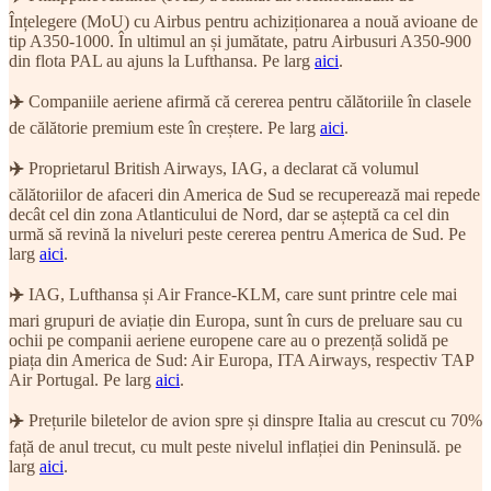
Înțelegere (MoU) cu Airbus pentru achiziționarea a nouă avioane de
tip A350-1000. În ultimul an și jumătate, patru Airbusuri A350-900
din flota PAL au ajuns la Lufthansa. Pe larg
aici
.
✈️
Companiile aeriene afirmă că cererea pentru călătoriile în clasele
de călătorie premium este în creștere. Pe larg
aici
.
✈️
Proprietarul British Airways, IAG, a declarat că volumul
călătoriilor de afaceri din America de Sud se recuperează mai repede
decât cel din zona Atlanticului de Nord, dar se așteptă ca cel din
urmă să revină la niveluri peste cererea pentru America de Sud. Pe
larg
aici
.
✈️
IAG, Lufthansa și Air France-KLM, care sunt printre cele mai
mari grupuri de aviație din Europa, sunt în curs de preluare sau cu
ochii pe companii aeriene europene care au o prezență solidă pe
piața din America de Sud: Air Europa, ITA Airways, respectiv TAP
Air Portugal. Pe larg
aici
.
✈️
Prețurile biletelor de avion spre și dinspre Italia au crescut cu 70%
față de anul trecut, cu mult peste nivelul inflației din Peninsulă. pe
larg
aici
.