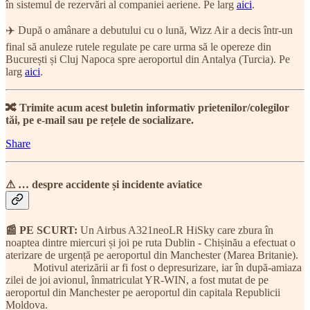
în sistemul de rezervări al companiei aeriene. Pe larg
aici
.
✈️ După o amânare a debutului cu o lună, Wizz Air a decis într-un
final să anuleze rutele regulate pe care urma să le opereze din
București și Cluj Napoca spre aeroportul din Antalya (Turcia). Pe
larg
aici
.
🔀 Trimite acum acest buletin informativ prietenilor/colegilor
tăi, pe e-mail sau pe rețele de socializare.
Share
⚠ … despre accidente și incidente aviatice
📰 PE SCURT:
Un Airbus A321neoLR HiSky care zbura în
noaptea dintre miercuri și joi pe ruta Dublin - Chișinău a efectuat o
aterizare de urgență pe aeroportul din Manchester (Marea Britanie).
Motivul aterizării ar fi fost o depresurizare, iar în după-amiaza
zilei de joi avionul, înmatriculat YR-WIN, a fost mutat de pe
aeroportul din Manchester pe aeroportul din capitala Republicii
Moldova.