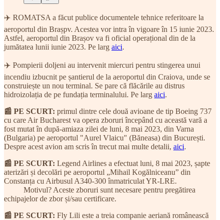
✈️ ROMATSA a făcut publice documentele tehnice referitoare la
aeroportul din Brașpv. Acestea vor intra în vigoare în 15 iunie 2023.
Astfel, aeroportul din Brașov va fi oficial operațional din de la
jumătatea lunii iunie 2023. Pe larg
aici
.
✈️ Pompierii doljeni au intervenit miercuri pentru stingerea unui
incendiu izbucnit pe șantierul de la aeroportul din Craiova, unde se
construiește un nou terminal. Se pare că flăcările au distrus
hidroizolația de pe fundația terminalului. Pe larg
aici
.
📰 PE SCURT:
primul dintre cele două avioane de tip Boeing 737
cu care Air Bucharest va opera zboruri începând cu această vară a
fost mutat în după-amiaza zilei de luni, 8 mai 2023, din Varna
(Bulgaria) pe aeroportul "Aurel Vlaicu" (Băneasa) din București.
Despre acest avion am scris în trecut mai multe detalii,
aici
.
📰 PE SCURT:
Legend Airlines a efectuat luni, 8 mai 2023, șapte
aterizări și decolări pe aeroportul „Mihail Kogălniceanu” din
Constanța cu Airbusul A340-300 înmatriculat YR-LRE.
Motivul? Aceste zboruri sunt necesare pentru pregătirea
echipajelor de zbor și/sau certificare.
📰 PE SCURT:
Fly Lili este a treia companie aeriană românească