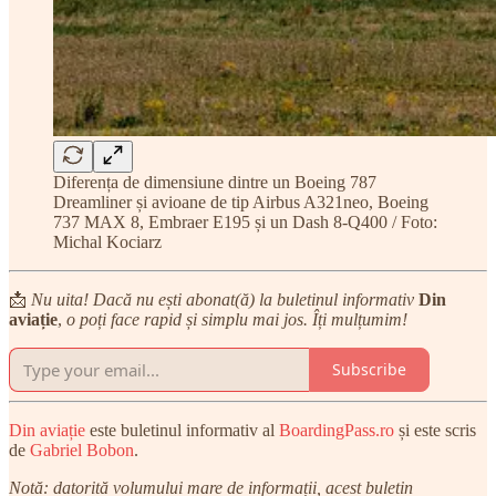
Diferența de dimensiune dintre un Boeing 787
Dreamliner și avioane de tip Airbus A321neo, Boeing
737 MAX 8, Embraer E195 și un Dash 8-Q400 / Foto:
Michal Kociarz
📩
Nu uita! Dacă nu ești abonat(ă) la buletinul informativ
Din
aviație
,
o poți face rapid și simplu mai jos. Îți mulțumim!
Subscribe
Din aviație
este buletinul informativ al
BoardingPass.ro
și este scris
de
Gabriel Bobon
.
Notă: datorită volumului mare de informații, acest buletin