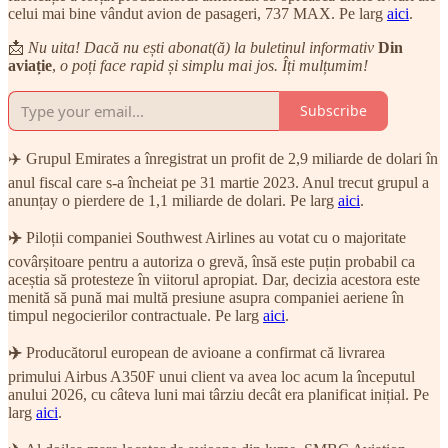
celui mai bine vândut avion de pasageri, 737 MAX. Pe larg
aici
.
📩
Nu uita! Dacă nu ești abonat(ă) la buletinul informativ
Din
aviație
,
o poți face rapid și simplu mai jos. Îți mulțumim!
Subscribe
✈️ Grupul Emirates a înregistrat un profit de 2,9 miliarde de dolari în
anul fiscal care s-a încheiat pe 31 martie 2023. Anul trecut grupul a
anunțay o pierdere de 1,1 miliarde de dolari. Pe larg
aici
.
✈️
Piloții companiei Southwest Airlines au votat cu o majoritate
covârșitoare pentru a autoriza o grevă, însă este puțin probabil ca
aceștia să protesteze în viitorul apropiat. Dar, decizia acestora este
menită să pună mai multă presiune asupra companiei aeriene în
timpul negocierilor contractuale. Pe larg
aici
.
✈️
Producătorul european de avioane a confirmat că livrarea
primului Airbus A350F unui client va avea loc acum la începutul
anului 2026, cu câteva luni mai târziu decât era planificat inițial. Pe
larg
aici
.