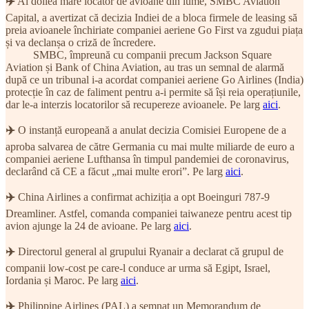
✈️
Al doilea mare locator de avioane din lume, SMBC Aviation
Capital, a avertizat că decizia Indiei de a bloca firmele de leasing să
preia avioanele închiriate companiei aeriene Go First va zgudui piața
și va declanșa o criză de încredere.
SMBC, împreună cu companii precum Jackson Square
Aviation și Bank of China Aviation, au tras un semnal de alarmă
după ce un tribunal i-a acordat companiei aeriene Go Airlines (India)
protecție în caz de faliment pentru a-i permite să își reia operațiunile,
dar le-a interzis locatorilor să recupereze avioanele. Pe larg
aici
.
✈️
O instanță europeană a anulat decizia Comisiei Europene de a
aproba salvarea de către Germania cu mai multe miliarde de euro a
companiei aeriene Lufthansa în timpul pandemiei de coronavirus,
declarând că CE a făcut „mai multe erori”. Pe larg
aici
.
✈️
China Airlines a confirmat achiziția a opt Boeinguri 787-9
Dreamliner. Astfel, comanda companiei taiwaneze pentru acest tip
avion ajunge la 24 de avioane. Pe larg
aici
.
✈️
Directorul general al grupului Ryanair a declarat că grupul de
companii low-cost pe care-l conduce ar urma să Egipt, Israel,
Iordania și Maroc. Pe larg
aici
.
✈️
Philippine Airlines (PAL) a semnat un Memorandum de