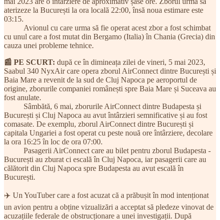
mai 2023 are o întârziere de aproximativ șase ore. Zborul urma să
aterizeze la București la ora locală 22:00, însă noua estimare este
03:15.
Avionul cu care urma să fie operat acest zbor a fost schimbat
cu unul care a fost mutat din Bergamo (Italia) în Chania (Grecia) din
cauza unei probleme tehnice.
📰 PE SCURT:
după ce în dimineața zilei de vineri, 5 mai 2023,
Saabul 340 NyxAir care opera zborul AirConnect dintre București și
Baia Mare a revenit de la sud de Cluj Napoca pe aeroportul de
origine, zborurile companiei românești spre Baia Mare și Suceava au
fost anulate.
Sâmbătă, 6 mai, zborurile AirConnect dintre Budapesta și
București și Cluj Napoca au avut întârzieri semnificative și au fost
comasate. De exemplu, zborul AirConnect dintre București și
capitala Ungariei a fost operat cu peste nouă ore întârziere, decolare
la ora 16:25 în loc de ora 07:00.
Pasagerii AirConnect care au bilet pentru zborul Budapesta -
București au zburat ci escală în Cluj Napoca, iar pasagerii care au
călătorit din Cluj Napoca spre Budapesta au avut escală în
București.
✈️ Un YouTuber care a fost acuzat că a prăbușit în mod intenționat
un avion pentru a obține vizualizări a acceptat să pledeze vinovat de
acuzațiile federale de obstrucționare a unei investigații. După