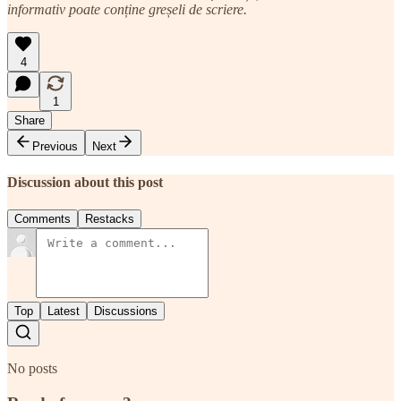
informativ poate conține greșeli de scriere.
4
1
Share
Previous
Next
Discussion about this post
Comments
Restacks
Top
Latest
Discussions
No posts