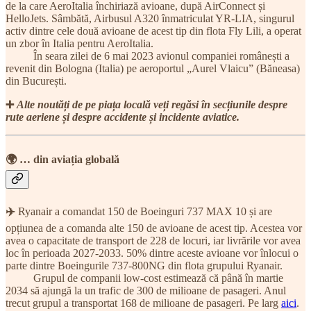
de la care AeroItalia închiriază avioane, după AirConnect și
HelloJets. Sâmbătă, Airbusul A320 înmatriculat YR-LIA, singurul
activ dintre cele două avioane de acest tip din flota Fly Lili, a operat
un zbor în Italia pentru AeroItalia.
În seara zilei de 6 mai 2023 avionul companiei românești a
revenit din Bologna (Italia) pe aeroportul „Aurel Vlaicu” (Băneasa)
din București.
➕
Alte noutăți de pe piața locală veți regăsi în secțiunile despre
rute aeriene și despre accidente și incidente aviatice.
🌍 … din aviația globală
✈️
Ryanair a comandat 150 de Boeinguri 737 MAX 10 și are
opțiunea de a comanda alte 150 de avioane de acest tip. Acestea vor
avea o capacitate de transport de 228 de locuri, iar livrările vor avea
loc în perioada 2027-2033. 50% dintre aceste avioane vor înlocui o
parte dintre Boeingurile 737-800NG din flota grupului Ryanair.
Grupul de companii low-cost estimează că până în martie
2034 să ajungă la un trafic de 300 de milioane de pasageri. Anul
trecut grupul a transportat 168 de milioane de pasageri. Pe larg
aici
.