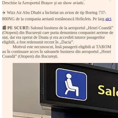
Deschise la Aeroportul Brașov și un show aviatic.
✈️ Wizz Air Abu Dhabi a închiriat un avion de tip Boeing 737-
800NG de la compania aeriană românească HelloJets. Pe larg
aici
.
📰 PE SCURT:
Salonul business de la aeroportul „Henri Coandă”
(Otopeni) din București care purta denumirea companiei aeriene de
stat, dar era operat de Dnata și era accesibil tuturor pasagerilor
eligibili, a fost redenumit recent în „Dacia”.
Motivul este necunoscut, însă pasagerii eligibili ai TAROM
au în continuare acces în saloanele business din aeroportul „Henri
Coandă” (Otopeni) din București.