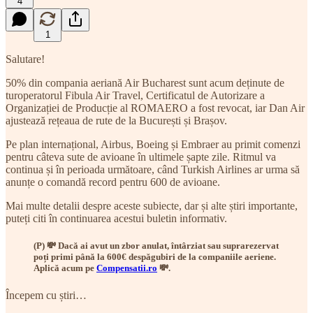
4
1
Salutare!
50% din compania aeriană Air Bucharest sunt acum deținute de
turoperatorul Fibula Air Travel, Certificatul de Autorizare a
Organizației de Producție al ROMAERO a fost revocat, iar Dan Air
ajustează rețeaua de rute de la București și Brașov.
Pe plan internațional, Airbus, Boeing și Embraer au primit comenzi
pentru câteva sute de avioane în ultimele șapte zile. Ritmul va
continua și în perioada următoare, când Turkish Airlines ar urma să
anunțe o comandă record pentru 600 de avioane.
Mai multe detalii despre aceste subiecte, dar și alte știri importante,
puteți citi în continuarea acestui buletin informativ.
(P) 💸 Dacă ai avut un zbor anulat, întârziat sau suprarezervat
poți primi până la 600€ despăgubiri de la companiile aeriene.
Aplică acum pe
Compensatii.ro
💸.
Începem cu știri…