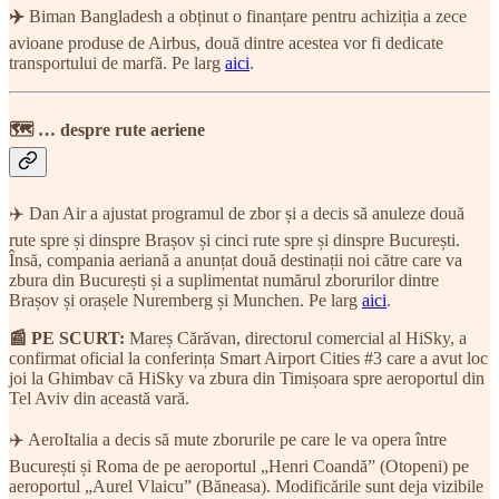
✈️
Biman Bangladesh a obținut o finanțare pentru achiziția a zece
avioane produse de Airbus, două dintre acestea vor fi dedicate
transportului de marfă. Pe larg
aici
.
🗺 … despre rute aeriene
✈️ Dan Air a ajustat programul de zbor și a decis să anuleze două
rute spre și dinspre Brașov și cinci rute spre și dinspre București.
Însă, compania aeriană a anunțat două destinații noi către care va
zbura din București și a suplimentat numărul zborurilor dintre
Brașov și orașele Nuremberg și Munchen. Pe larg
aici
.
📰 PE SCURT:
Mareș Cărăvan, directorul comercial al HiSky, a
confirmat oficial la conferința Smart Airport Cities #3 care a avut loc
joi la Ghimbav că HiSky va zbura din Timișoara spre aeroportul din
Tel Aviv din această vară.
✈️ AeroItalia a decis să mute zborurile pe care le va opera între
București și Roma de pe aeroportul „Henri Coandă” (Otopeni) pe
aeroportul „Aurel Vlaicu” (Băneasa). Modificările sunt deja vizibile