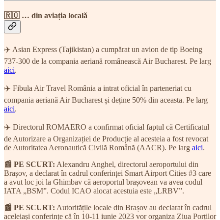
🇷🇴 … din aviația locală
✈️ Asian Express (Tajikistan) a cumpărat un avion de tip Boeing
737-300 de la compania aeriană românească Air Bucharest. Pe larg
aici
.
✈️ Fibula Air Travel România a intrat oficial în parteneriat cu
compania aeriană Air Bucharest și deține 50% din aceasta. Pe larg
aici
.
✈️ Directorul ROMAERO a confirmat oficial faptul că Certificatul
de Autorizare a Organizației de Producție al acesteia a fost revocat
de Autoritatea Aeronautică Civilă Română (AACR). Pe larg
aici
.
📰 PE SCURT:
Alexandru Anghel, directorul aeroportului din
Brașov, a declarat în cadrul conferinței Smart Airport Cities #3 care
a avut loc joi la Ghimbav că aeroportul brașovean va avea codul
IATA „BSM”. Codul ICAO alocat acestuia este „LRBV”.
📰 PE SCURT:
Autoritățile locale din Brașov au declarat în cadrul
aceleiași conferințe că în 10-11 iunie 2023 vor organiza Ziua Porților