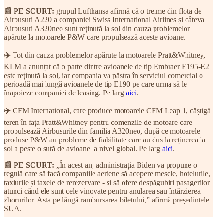
📰 PE SCURT:
grupul Lufthansa afirmă că o treime din flota de
Airbusuri A220 a companiei Swiss International Airlines și câteva
Airbusuri A320neo sunt reținută la sol din cauza problemelor
apărute la motoarele P&W care propulsează aceste avioane.
✈️
Tot din cauza problemelor apărute la motoarele Pratt&Whitney,
KLM a anunțat că o parte dintre avioanele de tip Embraer E195-E2
este reținută la sol, iar compania va păstra în serviciul comercial o
perioadă mai lungă avioanele de tip E190 pe care urma să le
înapoieze companiei de leasing. Pe larg
aici
.
✈️
CFM International, care produce motoarele CFM Leap 1, câștigă
teren în fața Pratt&Whitney pentru comenzile de motoare care
propulsează Airbusurile din familia A320neo, după ce motoarele
produse P&W au probleme de fiabilitate care au dus la reținerea la
sol a peste o sută de avioane la nivel global. Pe larg
aici
.
📰 PE SCURT:
„În acest an, administrația Biden va propune o
regulă care să facă companiile aeriene să acopere mesele, hotelurile,
taxiurile și taxele de rerezervare - și să ofere despăgubiri pasagerilor
atunci când ele sunt cele vinovate pentru anularea sau întârzierea
zborurilor. Asta pe lângă rambursarea biletului,” afirmă președintele
SUA.