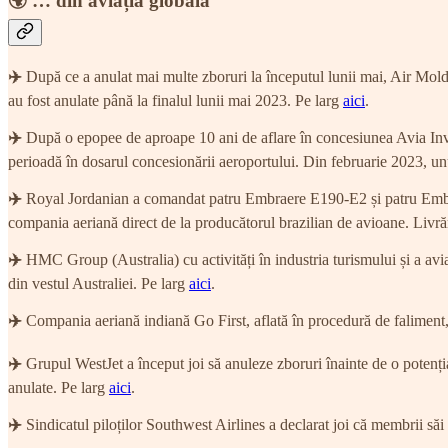
🌍 … din aviația globală
✈️
După ce a anulat mai multe zboruri la începutul lunii mai, Air Moldo
au fost anulate până la finalul lunii mai 2023. Pe larg
aici
.
✈️
După o epopee de aproape 10 ani de aflare în concesiunea Avia Inve
perioadă în dosarul concesionării aeroportului. Din februarie 2023, unul
✈️
Royal Jordanian a comandat patru Embraere E190-E2 și patru Embraer
compania aeriană direct de la producătorul brazilian de avioane. Livrăr
✈️
HMC Group (Australia) cu activități în industria turismului și a av
din vestul Australiei. Pe larg
aici
.
✈️
Compania aeriană indiană Go First, aflată în procedură de faliment,
✈️
Grupul WestJet a început joi să anuleze zboruri înainte de o potenți
anulate. Pe larg
aici
.
✈️
Sindicatul piloților Southwest Airlines a declarat joi că membrii săi