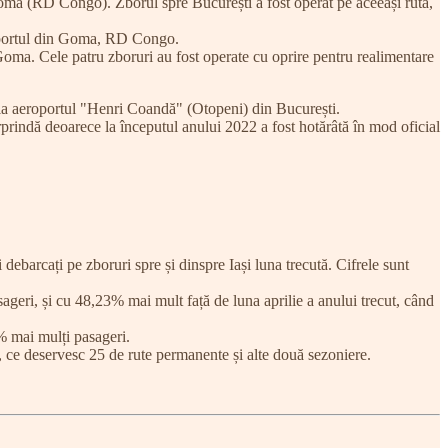
ma (RD Congo). Zborul spre București a fost operat pe aceeași rută,
roportul din Goma, RD Congo.
a. Cele patru zboruri au fost operate cu oprire pentru realimentare
l la aeroportul "Henri Coandă" (Otopeni) din București.
rindă deoarece la începutul anului 2022 a fost hotărâtă în mod oficial
 debarcați pe zboruri spre și dinspre Iași luna trecută. Cifrele sunt
eri, și cu 48,23% mai mult față de luna aprilie a anului trecut, când
% mai mulți pasageri.
e deservesc 25 de rute permanente și alte două sezoniere.