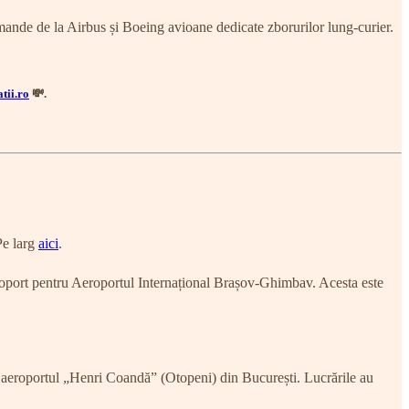
omande de la Airbus și Boeing avioane dedicate zborurilor lung-curier.
tii.ro
💸.
Pe larg
aici
.
eroport pentru Aeroportul Internațional Brașov-Ghimbav. Acesta este
la aeroportul „Henri Coandă” (Otopeni) din București. Lucrările au