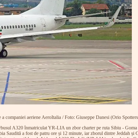
ompaniei aeriene AeroItalia / Foto: Giuseppe Danesi (Orio Spotters) 
irbusul A320 înmatriculat YR-LIA un zbor charter pe ruta Sibiu - Goma
Saudită a fost de patru ore și 12 minute, iar zborul dintre Jeddah și G