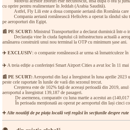
Motivul acestor zboruri este necunoscut, însă după o oră și jumătat
cu oprire pentru realimentare în Jeddah (Arabia Saudită).
Astfel, Fly Lili este a doua companie aeriană din România care a op
Compania aeriană românească HelloJets a operat la rândul său trei z
pe aeroporturi din Egipt.
📰 PE SCURT:
Ministrul Transporturilor a declarat duminică într-o 
Declarația vine în ciuda faptului că infrastructura actuală a aeropor
amânarea construirii unui nou terminal la OTP cu minimum șase ani.
✈️
EXCLUSIV
: o companie românească ar urma să înmatriculeze în
✈️
A treia ediție a conferinței Smart Airport Cities a avut loc în 11 m
📰 PE SCURT:
Aeroportul din Iași a înregistrat în luna aprilie 2023 u
peste cele raportate în lunile de vară din sezonul trecut.
Creșterea este de 102% față de aceeași perioadă din 2019, anul de vâr
aeroportul a înregistrat 139,187 de pasageri.
De asemenea, comparativ cu luna martie a acestui an (140,017 pasager
În perioada menționată au operat pe aeroportul din Iași cinci comp
➕
Alte noutăți de pe piața locală veți regăsi în secțiunile despre rute