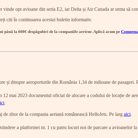
aer vinde opt avioane din seria E2, iar Delta și Air Canada ar urma să c
eți citi în continuarea acestui buletin informativ.
rimi până la 600€ despăgubiri de la companiile aeriene. Aplică acum pe
Compensa
pre și dinspre aeroporturile din România 1,34 de milioane de pasageri. 
în 12 mai 2023 documentul oficial de alocare a codului de locație de a
ici
.
aj de zbor de la compania aeriană românească HelloJets. Pe larg
aici
.
tindere a platformei nr. 1 cu patru locuri noi de parcare a avioanelor 