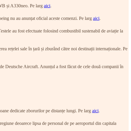
0XWB și A330neo. Pe larg
aici
.
ing nu au anunțat oficial aceste comenzi. Pe larg
aici
.
tele au fost efectuate folosind combustibil sustenabil de aviație la
 rețelei sale în țară și zburând către noi destinații internaționale. Pe
de Deutsche Aircraft. Anunțul a fost făcut de cele două companii în
oane dedicate zborurilor pe distanțe lungi. Pe larg
aici
.
egiune deoarece lipsa de personal de pe aeroportul din capitala