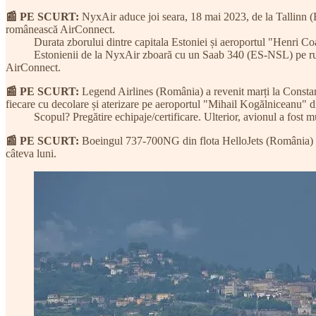
📰 PE SCURT:
NyxAir aduce joi seara, 18 mai 2023, de la Tallinn 
românească AirConnect.
Durata zborului dintre capitala Estoniei și aeroportul "Henri Coand
Estonienii de la NyxAir zboară cu un Saab 340 (ES-NSL) pe rutele A
AirConnect.
📰 PE SCURT:
Legend Airlines (România) a revenit marți la Constan
fiecare cu decolare și aterizare pe aeroportul "Mihail Kogălniceanu" 
Scopul? Pregătire echipaje/certificare. Ulterior, avionul a fost mu
📰 PE SCURT:
Boeingul 737-700NG din flota HelloJets (România) a 
câteva luni.