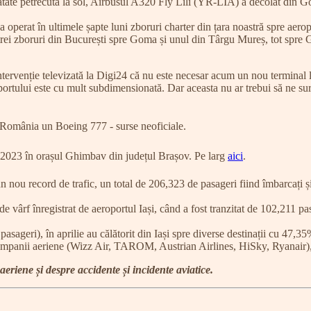
e petrecută la sol, Airbusul A320 Fly Lili (YR-LIA) a decolat din Go
erat în ultimele șapte luni zboruri charter din țara noastră spre ae
boruri din București spre Goma și unul din Târgu Mureș, tot spre Gom
intervenție televizată la Digi24 că nu este necesar acum un nou termina
tului este cu mult subdimensionată. Dar aceasta nu ar trebui să ne surp
 România un Boeing 777 - surse neoficiale.
ai 2023 în orașul Ghimbav din județul Brașov. Pe larg
aici
.
n nou record de trafic, un total de 206,323 de pasageri fiind îmbarcați și
f înregistrat de aeroportul Iași, când a fost tranzitat de 102,211 pasag
i), în aprilie au călătorit din Iași spre diverse destinații cu 47,35
anii aeriene (Wizz Air, TAROM, Austrian Airlines, HiSky, Ryanair), c
 aeriene și despre accidente și incidente aviatice.