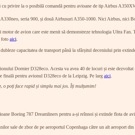
ții cu privire la o posibilă comandă pentru avioane de tip Airbus A35
330neo, seria 900, și două Airbusuri A350-1000. Nici Airbus, nici Boe
i motor de avion care este menit să demonstreze tehnologia Ultra Fan. Tes
e foto
aici
.
leze capacitatea de transport până la sfârșitul deceniului prin extinderea
onului Dornier D328eco. Acesta va avea 40 de locuri și este dezvoltat 
re finală pentru avionul D328eco de la Leipzig. Pe larg
aici
.
e
,
o poți face rapid și simplu mai jos. Îți mulțumim!
oane Boeing 787 Dreamliners pentru a-și reînnoi și extinde flota de avi
lor sale de zbor de pe aeroportul Copenhaga către un alt aeroport din r