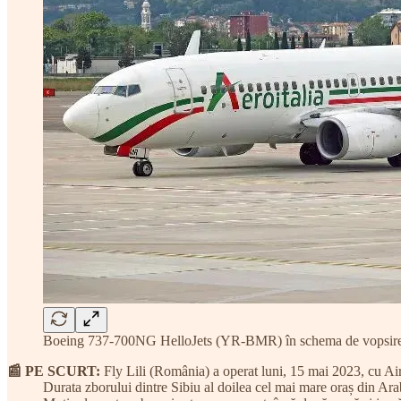
Boeing 737-700NG HelloJets (YR-BMR) în schema de vopsire a c
📰 PE SCURT:
Fly Lili (România) a operat luni, 15 mai 2023, cu A
Durata zborului dintre Sibiu al doilea cel mai mare oraș din Arabia 