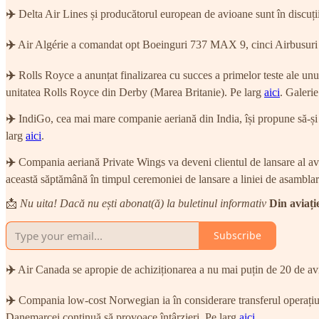
✈️
Delta Air Lines și producătorul european de avioane sunt în discu
✈️
Air Algérie a comandat opt Boeinguri 737 MAX 9, cinci Airbusuri A
✈️
Rolls Royce a anunțat finalizarea cu succes a primelor teste ale unu
unitatea Rolls Royce din Derby (Marea Britanie). Pe larg
aici
. Galeri
✈️
IndiGo, cea mai mare companie aeriană din India, își propune să-și dub
larg
aici
.
✈️
Compania aeriană Private Wings va deveni clientul de lansare al avi
această săptămână în timpul ceremoniei de lansare a liniei de asambla
📩
Nu uita! Dacă nu ești abonat(ă) la buletinul informativ
Din aviați
Subscribe
✈️
Air Canada se apropie de achiziționarea a nu mai puțin de 20 de avi
✈️
Compania low-cost Norwegian ia în considerare transferul operațiuni
Danemarcei continuă să provoace întârzieri. Pe larg
aici
.