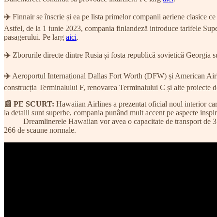
✈️
Finnair se înscrie și ea pe lista primelor companii aeriene clasice ce
Astfel, de la 1 iunie 2023, compania finlandeză introduce tarifele Super
pasagerului. Pe larg
aici
.
✈️
Zborurile directe dintre Rusia și fosta republică sovietică Georgia s
✈️
Aeroportul Internațional Dallas Fort Worth (DFW) și American Airlines
construcția Terminalului F, renovarea Terminalului C și alte proiecte 
📰 PE SCURT:
Hawaiian Airlines a prezentat oficial noul interior ca
la detalii sunt superbe, compania punând mult accent pe aspecte inspi
Dreamlinerele Hawaiian vor avea o capacitate de transport de 379 de p
266 de scaune normale.