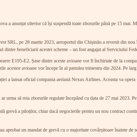
va a anunțat ulterior că își suspendă toate zborurile până pe 15 mai. Ma
st SRL, pe 28 martie 2023, aeroportul din Chișinău a revenit din nou în
 dintre beneficiarii acestei scheme – un fost angajat al Serviciului Fede
e E195-E2. Șase dintre aceste avioane vor fi închiriate de la compania
ile acestor avioane vor începe în al patrulea trimestru din 2024. Pe lar
iației a lansat oficial compania aeriană Nexus Airlines. Aceasta va oper
 ar urma să reia zborurile regulate începând cu data de 27 mai 2023. Pe
ală grevă a piloților, chiar dacă negocierile pentru un nou contract con
 au aprobat un mandat de grevă cu o majoritate covârșitoare înainte de s