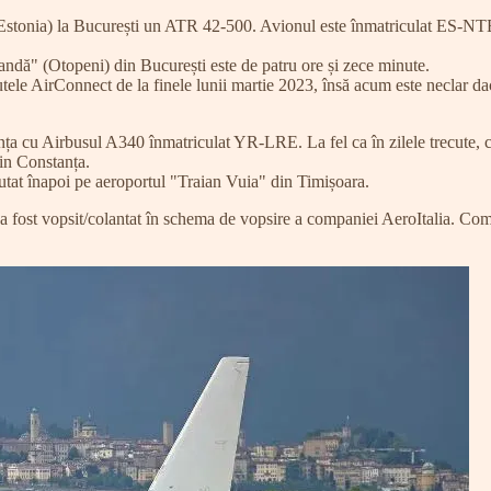
(Estonia) la București un ATR 42-500. Avionul este înmatriculat ES-NT
ă" (Otopeni) din București este de patru ore și zece minute.
irConnect de la finele lunii martie 2023, însă acum este neclar dac
ța cu Airbusul A340 înmatriculat YR-LRE. La fel ca în zilele trecute, 
din Constanța.
tat înapoi pe aeroportul "Traian Vuia" din Timișoara.
fost vopsit/colantat în schema de vopsire a companiei AeroItalia. Com