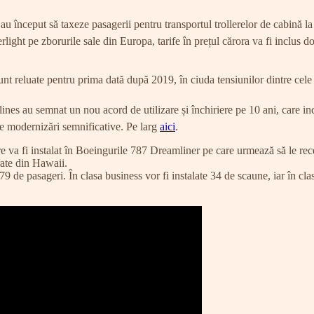
 au început să taxeze pasagerii pentru transportul trollerelor de cabină l
light pe zborurile sale din Europa, tarife în prețul cărora va fi inclus d
unt reluate pentru prima dată după 2019, în ciuda tensiunilor dintre cele
 au semnat un nou acord de utilizare și închiriere pe 10 ani, care inclu
de modernizări semnificative. Pe larg
aici
.
re va fi instalat în Boeingurile 787 Dreamliner pe care urmează să le re
rate din Hawaii.
asageri. În clasa business vor fi instalate 34 de scaune, iar în clasa