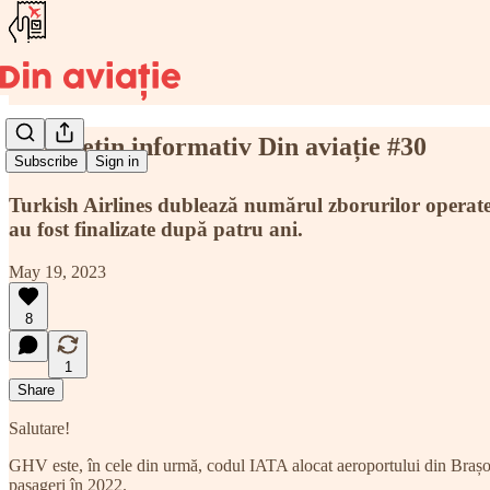
🗞️ Buletin informativ Din aviație #30
Subscribe
Sign in
Turkish Airlines dublează numărul zborurilor operate 
au fost finalizate după patru ani.
May 19, 2023
8
1
Share
Salutare!
GHV este, în cele din urmă, codul IATA alocat aeroportului din Brașo
pasageri în 2022.