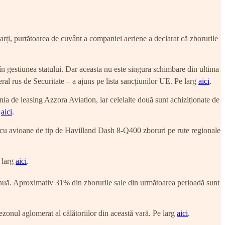
rți, purtătoarea de cuvânt a companiei aeriene a declarat că zborurile
 gestiunea statului. Dar aceasta nu este singura schimbare din ultima
ral rus de Securitate – a ajuns pe lista sancțiunilor UE. Pe larg
aici
.
 de leasing Azzora Aviation, iar celelalte două sunt achiziționate de
g
aici
.
a cu avioane de tip de Havilland Dash 8-Q400 zboruri pe rute regionale
 larg
aici
.
tinuă. Aproximativ 31% din zborurile sale din următoarea perioadă sunt
ezonul aglomerat al călătoriilor din această vară. Pe larg
aici
.