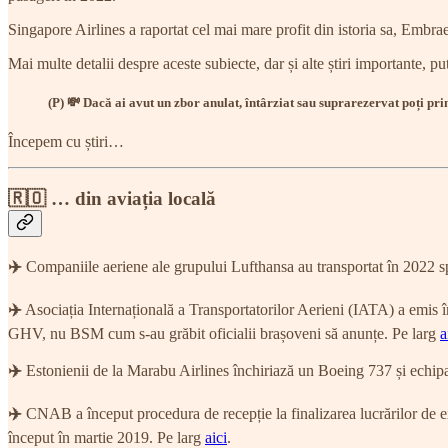
Singapore Airlines a raportat cel mai mare profit din istoria sa, Embr
Mai multe detalii despre aceste subiecte, dar și alte știri importante, put
(P) 💸 Dacă ai avut un zbor anulat, întârziat sau suprarezervat poți p
Începem cu știri…
🇷🇴 … din aviația locală
✈️
Companiile aeriene ale grupului Lufthansa au transportat în 2022 s
✈️
Asociația Internațională a Transportatorilor Aerieni (IATA) a emis 
GHV, nu BSM cum s-au grăbit oficialii brașoveni să anunțe. Pe larg
a
✈️
Estonienii de la Marabu Airlines închiriază un Boeing 737 și echip
✈️
CNAB a început procedura de recepție la finalizarea lucrărilor de ex
început în martie 2019. Pe larg
aici
.