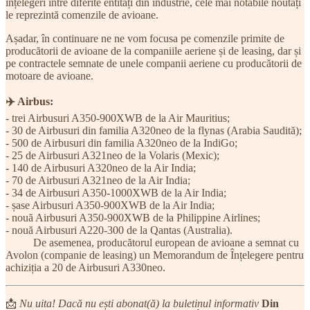
înțelegeri între diferite entități din industrie, cele mai notabile noutăți
le reprezintă comenzile de avioane.
Așadar, în continuare ne ne vom focusa pe comenzile primite de
producătorii de avioane de la companiile aeriene și de leasing, dar și
pe contractele semnate de unele companii aeriene cu producătorii de
motoare de avioane.
✈️ Airbus:
- trei Airbusuri A350-900XWB de la Air Mauritius;
- 30 de Airbusuri din familia A320neo de la flynas (Arabia Saudită);
- 500 de Airbusuri din familia A320neo de la IndiGo;
- 25 de Airbusuri A321neo de la Volaris (Mexic);
- 140 de Airbusuri A320neo de la Air India;
- 70 de Airbusuri A321neo de la Air India;
- 34 de Airbusuri A350-1000XWB de la Air India;
- șase Airbusuri A350-900XWB de la Air India;
- nouă Airbusuri A350-900XWB de la Philippine Airlines;
- nouă Airbusuri A220-300 de la Qantas (Australia).
De asemenea, producătorul european de avioane a semnat cu
Avolon (companie de leasing) un Memorandum de Înțelegere pentru
achiziția a 20 de Airbusuri A330neo.
📩
Nu uita! Dacă nu ești abonat(ă) la buletinul informativ
Din