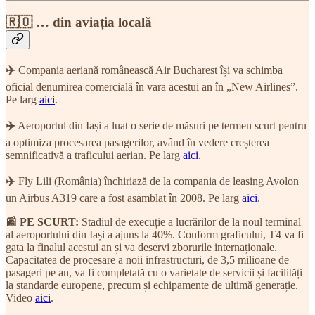
🇷🇴 … din aviația locală
✈️
Compania aeriană românească Air Bucharest își va schimba
oficial denumirea comercială în vara acestui an în „New Airlines”.
Pe larg
aici
.
✈️
Aeroportul din Iași a luat o serie de măsuri pe termen scurt pentru
a optimiza procesarea pasagerilor, având în vedere creșterea
semnificativă a traficului aerian. Pe larg
aici
.
✈️
Fly Lili (România) închiriază de la compania de leasing Avolon
un Airbus A319 care a fost asamblat în 2008. Pe larg
aici
.
📰 PE SCURT:
Stadiul de execuție a lucrărilor de la noul terminal
al aeroportului din Iași a ajuns la 40%. Conform graficului, T4 va fi
gata la finalul acestui an și va deservi zborurile internaționale.
Capacitatea de procesare a noii infrastructuri, de 3,5 milioane de
pasageri pe an, va fi completată cu o varietate de servicii și facilități
la standarde europene, precum și echipamente de ultimă generație.
Video
aici
.