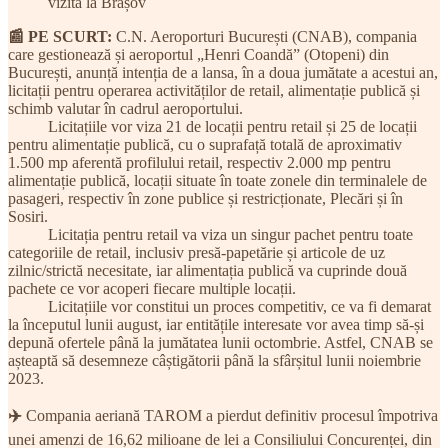
vizită la Brașov
📰 PE SCURT:
C.N. Aeroporturi București (CNAB), compania
care gestionează și aeroportul „Henri Coandă” (Otopeni) din
București, anunță intenția de a lansa, în a doua jumătate a acestui an,
licitații pentru operarea activităților de retail, alimentație publică și
schimb valutar în cadrul aeroportului.
Licitațiile vor viza 21 de locații pentru retail și 25 de locații
pentru alimentație publică, cu o suprafață totală de aproximativ
1.500 mp aferentă profilului retail, respectiv 2.000 mp pentru
alimentație publică, locații situate în toate zonele din terminalele de
pasageri, respectiv în zone publice și restricționate, Plecări și în
Sosiri.
Licitația pentru retail va viza un singur pachet pentru toate
categoriile de retail, inclusiv presă-papetărie și articole de uz
zilnic/strictă necesitate, iar alimentația publică va cuprinde două
pachete ce vor acoperi fiecare multiple locații.
Licitațiile vor constitui un proces competitiv, ce va fi demarat
la începutul lunii august, iar entitățile interesate vor avea timp să-și
depună ofertele până la jumătatea lunii octombrie. Astfel, CNAB se
așteaptă să desemneze câștigătorii până la sfârșitul lunii noiembrie
2023.
✈️
Compania aeriană TAROM a pierdut definitiv procesul împotriva
unei amenzi de 16,62 milioane de lei a Consiliului Concurenței, din