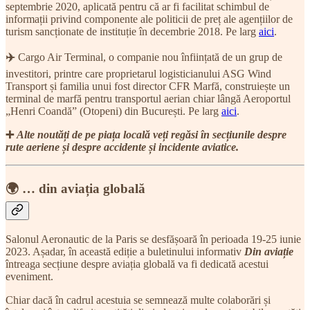
septembrie 2020, aplicată pentru că ar fi facilitat schimbul de
informații privind componente ale politicii de preț ale agențiilor de
turism sancționate de instituție în decembrie 2018. Pe larg
aici
.
✈️
Cargo Air Terminal, o companie nou înființată de un grup de
investitori, printre care proprietarul logisticianului ASG Wind
Transport și familia unui fost director CFR Marfă, construiește un
terminal de marfă pentru transportul aerian chiar lângă Aeroportul
„Henri Coandă” (Otopeni) din București. Pe larg
aici
.
➕
Alte noutăți de pe piața locală veți regăsi în secțiunile despre
rute aeriene și despre accidente și incidente aviatice.
🌍 … din aviația globală
Salonul Aeronautic de la Paris se desfășoară în perioada 19-25 iunie
2023. Așadar, în această ediție a buletinului informativ
Din aviație
întreaga secțiune despre aviația globală va fi dedicată acestui
eveniment.
Chiar dacă în cadrul acestuia se semnează multe colaborări și