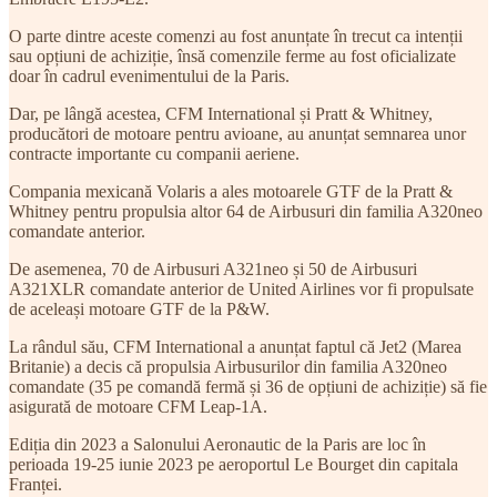
O parte dintre aceste comenzi au fost anunțate în trecut ca intenții
sau opțiuni de achiziție, însă comenzile ferme au fost oficializate
doar în cadrul evenimentului de la Paris.
Dar, pe lângă acestea, CFM International și Pratt & Whitney,
producători de motoare pentru avioane, au anunțat semnarea unor
contracte importante cu companii aeriene.
Compania mexicană Volaris a ales motoarele GTF de la Pratt &
Whitney pentru propulsia altor 64 de Airbusuri din familia A320neo
comandate anterior.
De asemenea, 70 de Airbusuri A321neo și 50 de Airbusuri
A321XLR comandate anterior de United Airlines vor fi propulsate
de aceleași motoare GTF de la P&W.
La rândul său, CFM International a anunțat faptul că Jet2 (Marea
Britanie) a decis că propulsia Airbusurilor din familia A320neo
comandate (35 pe comandă fermă și 36 de opțiuni de achiziție) să fie
asigurată de motoare CFM Leap-1A.
Ediția din 2023 a Salonului Aeronautic de la Paris are loc în
perioada 19-25 iunie 2023 pe aeroportul Le Bourget din capitala
Franței.