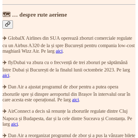
🗺 … despre rute aeriene
✈️
GlobalX Airlines din SUA operează zboruri comerciale regulate
cu un Airbus A320 de la și spre București pentru compania low-cost
maghiară Wizz Air. Pe larg
aici
.
✈️
flyDubai va zbura cu o frecvență de trei zboruri pe săptămână
între Dubai și București de la finalul lunii octombrie 2023. Pe larg
aici
.
✈️
Dan Air a ajustat programul de zbor pentru a putea opera
zborurile spre și dinspre aeroportul din Brașov în intervalul orar în
care acesta este operațional. Pe larg
aici
.
✈️
AirConnect a decis să renunțe la zborurile regulate dintre Cluj
Napoca și Budapesta, dar și la cele dintre Suceava și Constanța. Pe
larg
aici
.
✈️
Dan Air a reorganizat programul de zbor și a pus la vânzare bilete