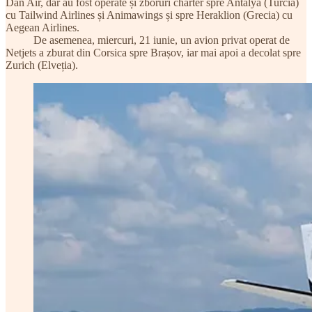
Dan Air, dar au fost operate și zboruri charter spre Antalya (Turcia)
cu Tailwind Airlines și Animawings și spre Heraklion (Grecia) cu
Aegean Airlines.
De asemenea, miercuri, 21 iunie, un avion privat operat de
Netjets a zburat din Corsica spre Brașov, iar mai apoi a decolat spre
Zurich (Elveția).