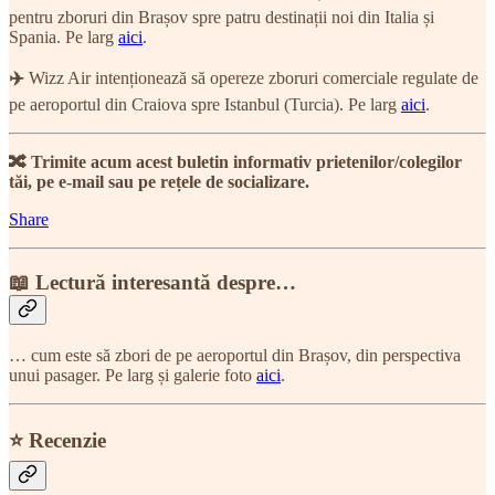
pentru zboruri din Brașov spre patru destinații noi din Italia și
Spania. Pe larg
aici
.
✈️
Wizz Air intenționează să opereze zboruri comerciale regulate de
pe aeroportul din Craiova spre Istanbul (Turcia). Pe larg
aici
.
🔀 Trimite acum acest buletin informativ prietenilor/colegilor
tăi, pe e-mail sau pe rețele de socializare.
Share
📖 Lectură interesantă despre…
… cum este să zbori de pe aeroportul din Brașov, din perspectiva
unui pasager. Pe larg și galerie foto
aici
.
⭐ Recenzie