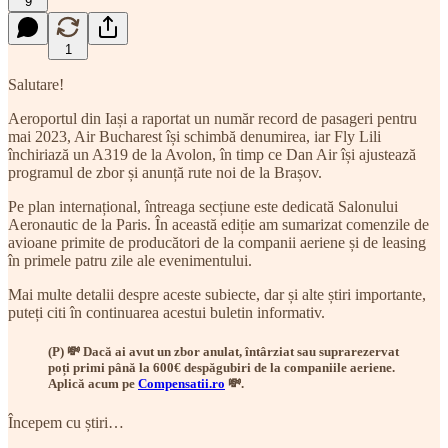
9
1
Salutare!
Aeroportul din Iași a raportat un număr record de pasageri pentru
mai 2023, Air Bucharest își schimbă denumirea, iar Fly Lili
închiriază un A319 de la Avolon, în timp ce Dan Air își ajustează
programul de zbor și anunță rute noi de la Brașov.
Pe plan internațional, întreaga secțiune este dedicată Salonului
Aeronautic de la Paris. În această ediție am sumarizat comenzile de
avioane primite de producători de la companii aeriene și de leasing
în primele patru zile ale evenimentului.
Mai multe detalii despre aceste subiecte, dar și alte știri importante,
puteți citi în continuarea acestui buletin informativ.
(P) 💸 Dacă ai avut un zbor anulat, întârziat sau suprarezervat
poți primi până la 600€ despăgubiri de la companiile aeriene.
Aplică acum pe
Compensatii.ro
💸.
Începem cu știri…