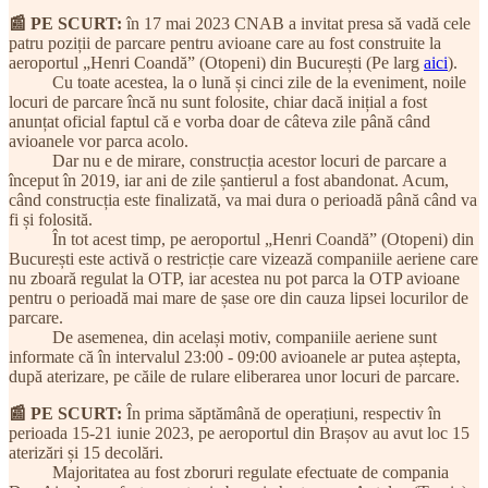
📰 PE SCURT:
în 17 mai 2023 CNAB a invitat presa să vadă cele
patru poziții de parcare pentru avioane care au fost construite la
aeroportul „Henri Coandă” (Otopeni) din București (Pe larg
aici
).
Cu toate acestea, la o lună și cinci zile de la eveniment, noile
locuri de parcare încă nu sunt folosite, chiar dacă inițial a fost
anunțat oficial faptul că e vorba doar de câteva zile până când
avioanele vor parca acolo.
Dar nu e de mirare, construcția acestor locuri de parcare a
început în 2019, iar ani de zile șantierul a fost abandonat. Acum,
când construcția este finalizată, va mai dura o perioadă până când va
fi și folosită.
În tot acest timp, pe aeroportul „Henri Coandă” (Otopeni) din
București este activă o restricție care vizează companiile aeriene care
nu zboară regulat la OTP, iar acestea nu pot parca la OTP avioane
pentru o perioadă mai mare de șase ore din cauza lipsei locurilor de
parcare.
De asemenea, din același motiv, companiile aeriene sunt
informate că în intervalul 23:00 - 09:00 avioanele ar putea aștepta,
după aterizare, pe căile de rulare eliberarea unor locuri de parcare.
📰 PE SCURT:
În prima săptămână de operațiuni, respectiv în
perioada 15-21 iunie 2023, pe aeroportul din Brașov au avut loc 15
aterizări și 15 decolări.
Majoritatea au fost zboruri regulate efectuate de compania