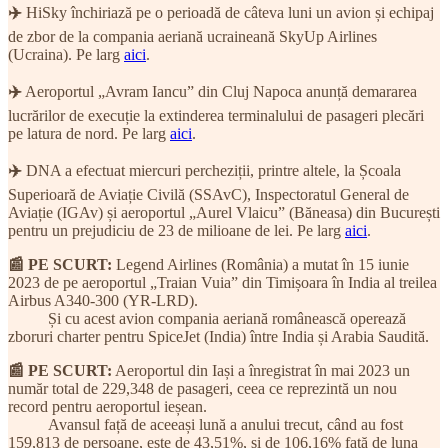
✈️
HiSky închiriază pe o perioadă de câteva luni un avion și echipaj
de zbor de la compania aeriană ucraineană SkyUp Airlines
(Ucraina). Pe larg
aici
.
✈️
Aeroportul „Avram Iancu” din Cluj Napoca anunță demararea
lucrărilor de execuție la extinderea terminalului de pasageri plecări
pe latura de nord. Pe larg
aici
.
✈️
DNA a efectuat miercuri percheziții, printre altele, la Școala
Superioară de Aviație Civilă (SSAvC), Inspectoratul General de
Aviație (IGAv) și aeroportul „Aurel Vlaicu” (Băneasa) din București
pentru un prejudiciu de 23 de milioane de lei. Pe larg
aici
.
📰 PE SCURT:
Legend Airlines (România) a mutat în 15 iunie
2023 de pe aeroportul „Traian Vuia” din Timișoara în India al treilea
Airbus A340-300 (YR-LRD).
Și cu acest avion compania aeriană românească operează
zboruri charter pentru SpiceJet (India) între India și Arabia Saudită.
📰 PE SCURT:
Aeroportul din Iași a înregistrat în mai 2023 un
număr total de 229,348 de pasageri, ceea ce reprezintă un nou
record pentru aeroportul ieșean.
Avansul față de aceeași lună a anului trecut, când au fost
159,813 de persoane, este de 43,51%, și de 106,16% față de luna