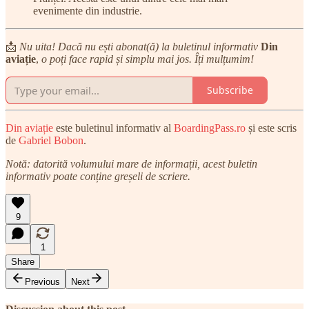
evenimente din industrie.
📩
Nu uita! Dacă nu ești abonat(ă) la buletinul informativ
Din
aviație
,
o poți face rapid și simplu mai jos. Îți mulțumim!
Subscribe
Din aviație
este buletinul informativ al
BoardingPass.ro
și este scris
de
Gabriel Bobon
.
Notă: datorită volumului mare de informații, acest buletin
informativ poate conține greșeli de scriere.
9
1
Share
Previous
Next