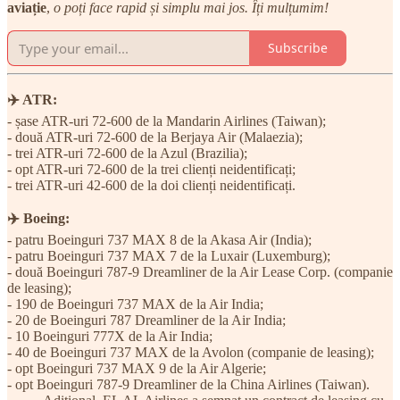
aviație
,
o poți face rapid și simplu mai jos. Îți mulțumim!
Subscribe
✈️ ATR:
- șase ATR-uri 72-600 de la Mandarin Airlines (Taiwan);
- două ATR-uri 72-600 de la Berjaya Air (Malaezia);
- trei ATR-uri 72-600 de la Azul (Brazilia);
- opt ATR-uri 72-600 de la trei clienți neidentificați;
- trei ATR-uri 42-600 de la doi clienți neidentificați.
✈️ Boeing:
- patru Boeinguri 737 MAX 8 de la Akasa Air (India);
- patru Boeinguri 737 MAX 7 de la Luxair (Luxemburg);
- două Boeinguri 787-9 Dreamliner de la Air Lease Corp. (companie
de leasing);
- 190 de Boeinguri 737 MAX de la Air India;
- 20 de Boeinguri 787 Dreamliner de la Air India;
- 10 Boeinguri 777X de la Air India;
- 40 de Boeinguri 737 MAX de la Avolon (companie de leasing);
- opt Boeinguri 737 MAX 9 de la Air Algerie;
- opt Boeinguri 787-9 Dreamliner de la China Airlines (Taiwan).