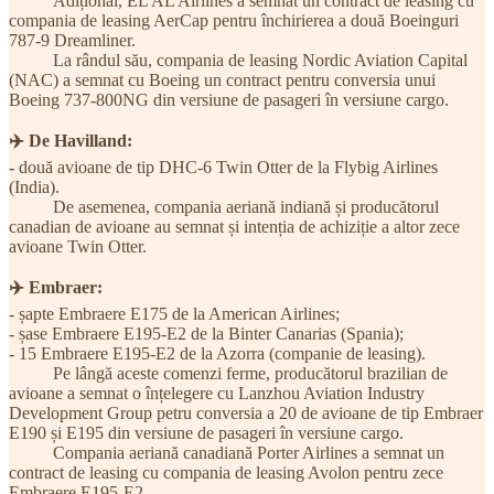
Adițional, EL AL Airlines a semnat un contract de leasing cu
compania de leasing AerCap pentru închirierea a două Boeinguri
787-9 Dreamliner.
La rândul său, compania de leasing Nordic Aviation Capital
(NAC) a semnat cu Boeing un contract pentru conversia unui
Boeing 737-800NG din versiune de pasageri în versiune cargo.
✈️ De Havilland:
-
două avioane de tip DHC-6 Twin Otter de la Flybig Airlines
(India).
De asemenea, compania aeriană indiană și producătorul
canadian de avioane au semnat și intenția de achiziție a altor zece
avioane Twin Otter.
✈️ Embraer:
- șapte Embraere E175 de la American Airlines;
- șase Embraere E195-E2 de la Binter Canarias (Spania);
- 15 Embraere E195-E2 de la Azorra (companie de leasing).
Pe lângă aceste comenzi ferme, producătorul brazilian de
avioane a semnat o înțelegere cu Lanzhou Aviation Industry
Development Group petru conversia a 20 de avioane de tip Embraer
E190 și E195 din versiune de pasageri în versiune cargo.
Compania aeriană canadiană Porter Airlines a semnat un
contract de leasing cu compania de leasing Avolon pentru zece
Embraere E195-E2.