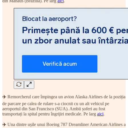
din Manaus (Brazilia). Pe larg
aici
.
✈️
Remorcherul care împingea un avion Alaska Airlines de la poziția
de parcare pe calea de rulare s-a ciocnit cu un alt vehicul pe
aeroportul din San Francisco (SUA). Ambii șoferi au fost
transportați la spital pentru îngrijiri medicale. Pe larg
aici
.
✈️
Una dintre ușile unui Boeing 787 Dreamliner American Airlines a