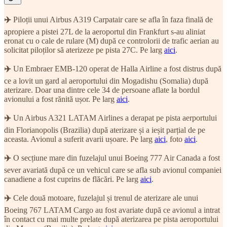
✈️
Piloții unui Airbus A319 Carpatair care se afla în faza finală de
apropiere a pistei 27L de la aeroportul din Frankfurt s-au aliniat
eronat cu o cale de rulare (M) după ce controlorii de trafic aerian au
solicitat piloților să aterizeze pe pista 27C. Pe larg
aici
.
✈️
Un Embraer EMB-120 operat de Halla Airline a fost distrus după
ce a lovit un gard al aeroportului din Mogadishu (Somalia) după
aterizare. Doar una dintre cele 34 de persoane aflate la bordul
avionului a fost rănită ușor. Pe larg
aici
.
✈️
Un Airbus A321 LATAM Airlines a derapat pe pista aerportului
din Florianopolis (Brazilia) după aterizare și a ieșit parțial de pe
aceasta. Avionul a suferit avarii ușoare. Pe larg
aici
, foto
aici
.
✈️
O secțiune mare din fuzelajul unui Boeing 777 Air Canada a fost
sever avariată după ce un vehicul care se afla sub avionul companiei
canadiene a fost cuprins de flăcări. Pe larg
aici
.
✈️
Cele două motoare, fuzelajul și trenul de aterizare ale unui
Boeing 767 LATAM Cargo au fost avariate după ce avionul a intrat
în contact cu mai multe prelate după aterizarea pe pista aeroportului