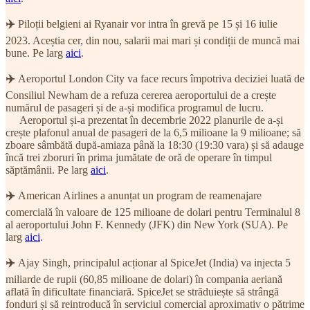
✈️
Piloții belgieni ai Ryanair vor intra în grevă pe 15 și 16 iulie
2023. Aceștia cer, din nou, salarii mai mari și condiții de muncă mai
bune. Pe larg
aici
.
✈️
Aeroportul London City va face recurs împotriva deciziei luată de
Consiliul Newham de a refuza cererea aeroportului de a crește
numărul de pasageri și de a-și modifica programul de lucru.
Aeroportul și-a prezentat în decembrie 2022 planurile de a-și
crește plafonul anual de pasageri de la 6,5 milioane la 9 milioane; să
zboare sâmbătă după-amiaza până la 18:30 (19:30 vara) și să adauge
încă trei zboruri în prima jumătate de oră de operare în timpul
săptămânii. Pe larg
aici
.
✈️
American Airlines a anunțat un program de reamenajare
comercială în valoare de 125 milioane de dolari pentru Terminalul 8
al aeroportului John F. Kennedy (JFK) din New York (SUA). Pe
larg
aici
.
✈️
Ajay Singh, principalul acționar al SpiceJet (India) va injecta 5
miliarde de rupii (60,85 milioane de dolari) în compania aeriană
aflată în dificultate financiară. SpiceJet se străduiește să strângă
fonduri și să reintroducă în serviciul comercial aproximativ o pătrime