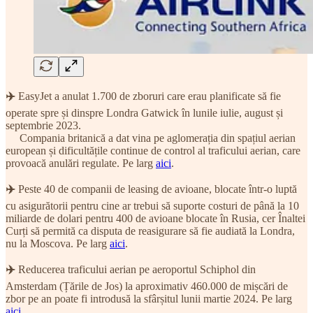
✈️
EasyJet a anulat 1.700 de zboruri care erau planificate să fie
operate spre și dinspre Londra Gatwick în lunile iulie, august și
septembrie 2023.
Compania britanică a dat vina pe aglomerația din spațiul aerian
european și dificultățile continue de control al traficului aerian, care
provoacă anulări regulate. Pe larg
aici
.
✈️
Peste 40 de companii de leasing de avioane, blocate într-o luptă
cu asigurătorii pentru cine ar trebui să suporte costuri de până la 10
miliarde de dolari pentru 400 de avioane blocate în Rusia, cer Înaltei
Curți să permită ca disputa de reasigurare să fie audiată la Londra,
nu la Moscova. Pe larg
aici
.
✈️
Reducerea traficului aerian pe aeroportul Schiphol din
Amsterdam (Țările de Jos) la aproximativ 460.000 de mișcări de
zbor pe an poate fi introdusă la sfârșitul lunii martie 2024. Pe larg
aici
.