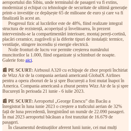
aeroportului din Sibiu, unde terminalul de pasageri va fi extins,
modernizat și echipat cu tehnologie de securitate de ultimă generație
printr-o investiție ce depășește 65 de milioane de euro și care va fi
finalizată în acest an.
Progresul fizic al lucrărilor este de 48%, fiind realizate integral
structura de rezistență, acoperișul și învelitoarea, în prezent
intervenindu-se la compartimentări interioare, montaj pereți-cortină,
placări ceramice, zugrăveli și la diferite tipuri de instalații: termice,
ventilație, stingere incendiu și energie electrică.
Noile fronturi de lucru vor permite creșterea numărului
muncitorilor la 1.000, fiind organizate și schimburi de noapte.
Galerie foto
aici
.
📰 PE SCURT:
Airbusul A320 cu echipaje de zbor proprii închiriat
de Wizz Air de la compania aeriană americană GlobalX Airlines
pentru a opera zboruri de la și spre București a fost mutat înapoi în
America. Compania americană a zburat pentru Wizz Air de la și spre
București în perioada 21 iunie - 6 iulie 2023.
📰 PE SCURT:
Aeroportul „George Enescu” din Bacău a
înregistrat în luna iunie 2023 o creștere a traficului aerian de 32%
față de luna precedentă, înregistrând un număr de 22.090 pasageri.
În mai 2023 aeroportul băcăuan a fost tranzitat de 16.679 de
pasageri.
În clasamentul destinațiilor aferent lunii iunie, cei mai mulți