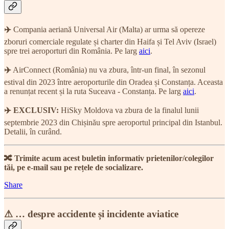
✈️
Compania aeriană Universal Air (Malta) ar urma să opereze
zboruri comerciale regulate și charter din Haifa și Tel Aviv (Israel)
spre trei aeroporturi din România. Pe larg
aici
.
✈️
AirConnect (România) nu va zbura, într-un final, în sezonul
estival din 2023 între aeroporturile din Oradea și Constanța. Aceasta
a renunțat recent și la ruta Suceava - Constanța. Pe larg
aici
.
✈️ EXCLUSIV:
HiSky Moldova va zbura de la finalul lunii
septembrie 2023 din Chișinău spre aeroportul principal din Istanbul.
Detalii, în curând.
🔀 Trimite acum acest buletin informativ prietenilor/colegilor
tăi, pe e-mail sau pe rețele de socializare.
Share
⚠ … despre accidente și incidente aviatice