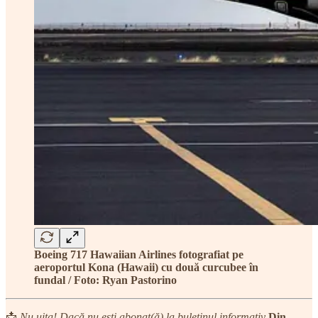
Boeing 717 Hawaiian Airlines fotografiat pe
aeroportul Kona (Hawaii) cu două curcubee în
fundal / Foto: Ryan Pastorino
📩
Nu uita! Dacă nu ești abonat(ă) la buletinul informativ
Din