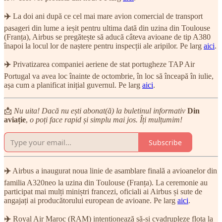
✈️
La doi ani după ce cel mai mare avion comercial de transport
pasageri din lume a ieșit pentru ultima dată din uzina din Toulouse
(Franța), Airbus se pregătește să aducă câteva avioane de tip A380
înapoi la locul lor de naștere pentru inspecții ale aripilor. Pe larg
aici
.
✈️
Privatizarea companiei aeriene de stat portugheze TAP Air
Portugal va avea loc înainte de octombrie, în loc să înceapă în iulie,
așa cum a planificat inițial guvernul. Pe larg
aici
.
📩
Nu uita! Dacă nu ești abonat(ă) la buletinul informativ
Din
aviație
,
o poți face rapid și simplu mai jos. Îți mulțumim!
Subscribe
✈️
Airbus a inaugurat noua linie de asamblare finală a avioanelor din
familia A320neo la uzina din Toulouse (Franța). La ceremonie au
participat mai mulți miniștri francezi, oficiali ai Airbus și sute de
angajați ai producătorului european de avioane. Pe larg
aici
.
✈️
Royal Air Maroc (RAM) intenționează să-și cvadrupleze flota la