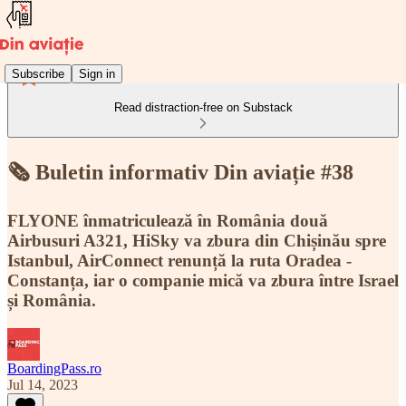
Subscribe
Sign in
Read distraction-free on Substack
🗞️ Buletin informativ Din aviație #38
FLYONE înmatriculează în România două
Airbusuri A321, HiSky va zbura din Chișinău spre
Istanbul, AirConnect renunță la ruta Oradea -
Constanța, iar o companie mică va zbura între Israel
și România.
BoardingPass.ro
Jul 14, 2023