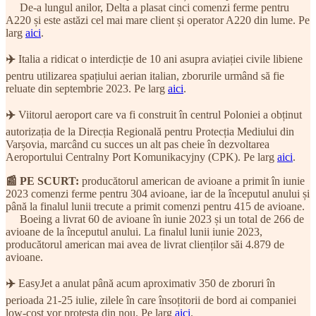
De-a lungul anilor, Delta a plasat cinci comenzi ferme pentru
A220 și este astăzi cel mai mare client și operator A220 din lume. Pe
larg
aici
.
✈️
Italia a ridicat o interdicție de 10 ani asupra aviației civile libiene
pentru utilizarea spațiului aerian italian, zborurile urmând să fie
reluate din septembrie 2023. Pe larg
aici
.
✈️
Viitorul aeroport care va fi construit în centrul Poloniei a obținut
autorizația de la Direcția Regională pentru Protecția Mediului din
Varșovia, marcând cu succes un alt pas cheie în dezvoltarea
Aeroportului Centralny Port Komunikacyjny (CPK). Pe larg
aici
.
📰 PE SCURT:
producătorul american de avioane a primit în iunie
2023 comenzi ferme pentru 304 avioane, iar de la începutul anului și
până la finalul lunii trecute a primit comenzi pentru 415 de avioane.
Boeing a livrat 60 de avioane în iunie 2023 și un total de 266 de
avioane de la începutul anului. La finalul lunii iunie 2023,
producătorul american mai avea de livrat clienților săi 4.879 de
avioane.
✈️
EasyJet a anulat până acum aproximativ 350 de zboruri în
perioada 21-25 iulie, zilele în care însoțitorii de bord ai companiei
low-cost vor protesta din nou. Pe larg
aici
.