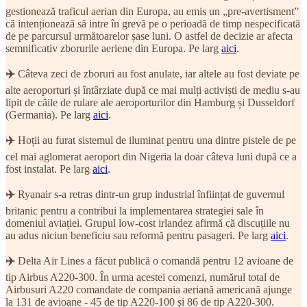
gestionează traficul aerian din Europa, au emis un „pre-avertisment”
că intenționează să intre în grevă pe o perioadă de timp nespecificată
de pe parcursul următoarelor șase luni. O astfel de decizie ar afecta
semnificativ zborurile aeriene din Europa. Pe larg
aici
.
✈️
Câteva zeci de zboruri au fost anulate, iar altele au fost deviate pe
alte aeroporturi și întârziate după ce mai mulți activiști de mediu s-au
lipit de căile de rulare ale aeroporturilor din Hamburg și Dusseldorf
(Germania). Pe larg
aici
.
✈️
Hoții au furat sistemul de iluminat pentru una dintre pistele de pe
cel mai aglomerat aeroport din Nigeria la doar câteva luni după ce a
fost instalat. Pe larg
aici
.
✈️
Ryanair s-a retras dintr-un grup industrial înființat de guvernul
britanic pentru a contribui la implementarea strategiei sale în
domeniul aviației. Grupul low-cost irlandez afirmă că discuțiile nu
au adus niciun beneficiu sau reformă pentru pasageri. Pe larg
aici
.
✈️
Delta Air Lines a făcut publică o comandă pentru 12 avioane de
tip Airbus A220-300. În urma acestei comenzi, numărul total de
Airbusuri A220 comandate de compania aeriană americană ajunge
la 131 de avioane - 45 de tip A220-100 și 86 de tip A220-300.