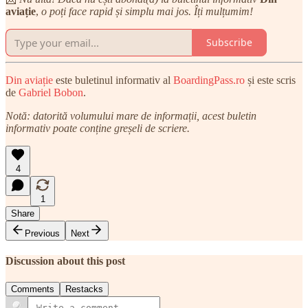
aviație
,
o poți face rapid și simplu mai jos. Îți mulțumim!
Subscribe
Din aviație
este buletinul informativ al
BoardingPass.ro
și este scris
de
Gabriel Bobon
.
Notă: datorită volumului mare de informații, acest buletin
informativ poate conține greșeli de scriere.
4
1
Share
Previous
Next
Discussion about this post
Comments
Restacks