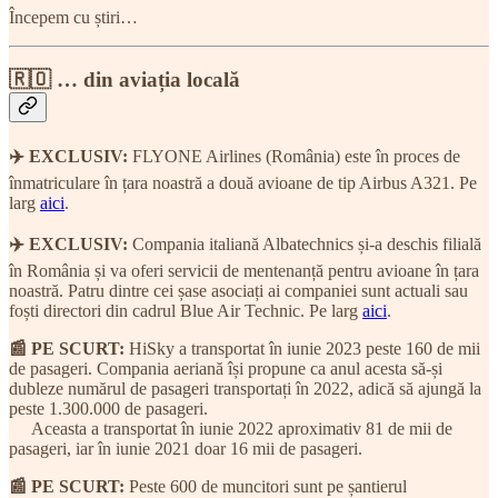
Începem cu știri…
🇷🇴 … din aviația locală
✈️ EXCLUSIV:
FLYONE Airlines (România) este în proces de
înmatriculare în țara noastră a două avioane de tip Airbus A321. Pe
larg
aici
.
✈️
EXCLUSIV:
Compania italiană Albatechnics și-a deschis filială
în România și va oferi servicii de mentenanță pentru avioane în țara
noastră. Patru dintre cei șase asociați ai companiei sunt actuali sau
foști directori din cadrul Blue Air Technic. Pe larg
aici
.
📰 PE SCURT:
HiSky a transportat în iunie 2023 peste 160 de mii
de pasageri. Compania aeriană își propune ca anul acesta să-și
dubleze numărul de pasageri transportați în 2022, adică să ajungă la
peste 1.300.000 de pasageri.
Aceasta a transportat în iunie 2022 aproximativ 81 de mii de
pasageri, iar în iunie 2021 doar 16 mii de pasageri.
📰 PE SCURT:
Peste 600 de muncitori sunt pe șantierul