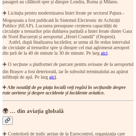
pasageri au călătorit spre și dinspre Londra, Roma și Milano.
✈️
Licitația pentru modernizarea liniei ferate pe sectorul Pajura -
Mogoșoaia a fost publicată în Sistemul Electronic de Achiziții
Publice )SEAP). Lucrarea presupune creșterea capacității de
circulație a trenurilor prin dublarea parțială a liniei ferate dintre Gara
de Nord București și aeroportul „Henri Coandă” (Otopeni).
Astfel, după finalizarea lucrărilor, ar urma să fie redus intervalul
de circulație al trenurilor spre și dinspre cel mai aglomerat aeroport
din țară de la 40 de minute la 30 de minute. Pe larg
aici
.
✈️
O secțiune a platformei de parcare pentru avioane de la aeroportul
din Brașov a fost deteriorată, iar în subsolul terminalului au apărut
infiltrații de apă. Pe larg
aici
.
➕
Alte noutăți de pe piața locală veți regăsi în secțiunile despre
rute aeriene și despre accidente și incidente aviatice.
🌍 … din aviația globală
✈️
Controlorii de trafic aerian de la Eurocontrol, organizația care