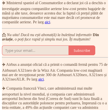
✈️
Ministerul spaniol al Consumatorilor a declarat joi că a deschis o
investigație asupra companiilor aeriene low-cost pentru bagajele de
mână și alte taxe, deoarece acestea duc la faptul că prețul plătit de
majoritatea consumatorilor este mai mare decât cel promovat de
companiile aeriene. Pe larg
aici
.
📩
Nu uita! Dacă nu ești abonat(ă) la buletinul informativ
Din
aviație
,
o poți face rapid și simplu mai jos. Îți mulțumim!
Subscribe
✈️
Airbus a anunțat oficial că a primit o comandă fermă pentru 75 de
Airbusuri A321neo de la Wizz Air. Compania low-cost maghiară
mai are de recepționat peste 300 de Airbusuri A320neo, A321neo și
A321neoXLR. Pe larg
aici
.
✈️
Compania franceză Vinci, care administrează mai multe
aeroporturi la nivel mondial, și compania care administrează
aeroportul Incheon din Seul (Coreea de Sud) sunt în faza finală a
discuțiilor cu autoritățile poloneze pentru preluarea, împreună cu o a
treia entitate, a 49% din acțiunile companiei care va administra