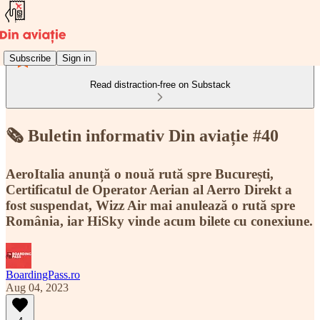
Subscribe
Sign in
Read distraction-free on Substack
🗞️ Buletin informativ Din aviație #40
AeroItalia anunță o nouă rută spre București,
Certificatul de Operator Aerian al Aerro Direkt a
fost suspendat, Wizz Air mai anulează o rută spre
România, iar HiSky vinde acum bilete cu conexiune.
BoardingPass.ro
Aug 04, 2023