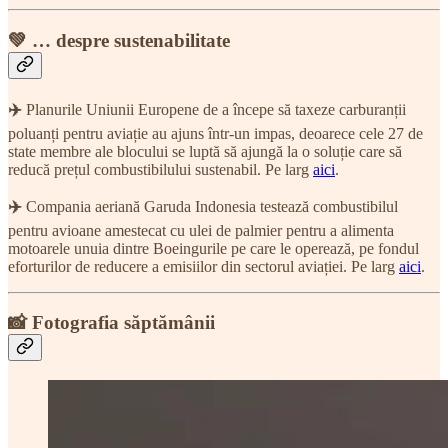
💚 … despre sustenabilitate
✈️
Planurile Uniunii Europene de a începe să taxeze carburanții
poluanți pentru aviație au ajuns într-un impas, deoarece cele 27 de
state membre ale blocului se luptă să ajungă la o soluție care să
reducă prețul combustibilului sustenabil. Pe larg
aici
.
✈️
Compania aeriană Garuda Indonesia testează combustibilul
pentru avioane amestecat cu ulei de palmier pentru a alimenta
motoarele unuia dintre Boeingurile pe care le operează, pe fondul
eforturilor de reducere a emisiilor din sectorul aviației. Pe larg
aici
.
📸 Fotografia săptămânii