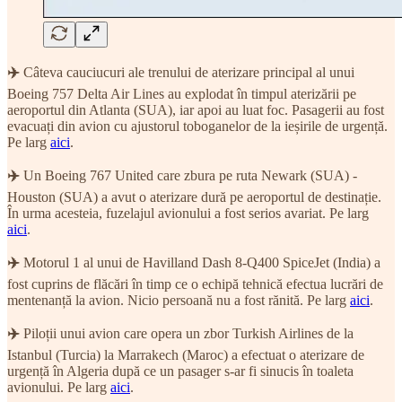
✈️
Câteva cauciucuri ale trenului de aterizare principal al unui
Boeing 757 Delta Air Lines au explodat în timpul aterizării pe
aeroportul din Atlanta (SUA), iar apoi au luat foc. Pasagerii au fost
evacuați din avion cu ajustorul toboganelor de la ieșirile de urgență.
Pe larg
aici
.
✈️
Un Boeing 767 United care zbura pe ruta Newark (SUA) -
Houston (SUA) a avut o aterizare dură pe aeroportul de destinație.
În urma acesteia, fuzelajul avionului a fost serios avariat. Pe larg
aici
.
✈️
Motorul 1 al unui de Havilland Dash 8-Q400 SpiceJet (India) a
fost cuprins de flăcări în timp ce o echipă tehnică efectua lucrări de
mentenanță la avion. Nicio persoană nu a fost rănită. Pe larg
aici
.
✈️
Piloții unui avion care opera un zbor Turkish Airlines de la
Istanbul (Turcia) la Marrakech (Maroc) a efectuat o aterizare de
urgență în Algeria după ce un pasager s-ar fi sinucis în toaleta
avionului. Pe larg
aici
.