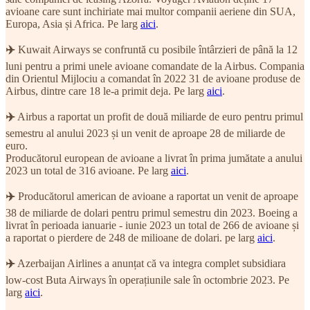
avioane care sunt inchiriate mai multor companii aeriene din SUA,
Europa, Asia și Africa. Pe larg
aici
.
✈️
Kuwait Airways se confruntă cu posibile întârzieri de până la 12
luni pentru a primi unele avioane comandate de la Airbus. Compania
din Orientul Mijlociu a comandat în 2022 31 de avioane produse de
Airbus, dintre care 18 le-a primit deja. Pe larg
aici
.
✈️
Airbus a raportat un profit de două miliarde de euro pentru primul
semestru al anului 2023 și un venit de aproape 28 de miliarde de
euro.
Producătorul european de avioane a livrat în prima jumătate a anului
2023 un total de 316 avioane. Pe larg
aici
.
✈️
Producătorul american de avioane a raportat un venit de aproape
38 de miliarde de dolari pentru primul semestru din 2023. Boeing a
livrat în perioada ianuarie - iunie 2023 un total de 266 de avioane și
a raportat o pierdere de 248 de milioane de dolari. pe larg
aici
.
✈️
Azerbaijan Airlines a anunțat că va integra complet subsidiara
low-cost Buta Airways în operațiunile sale în octombrie 2023. Pe
larg
aici
.