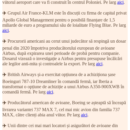
viitorul aeroport care va fi construit în centrul Poloniei. Pe larg
aici
.
✈️
Grupul Air France-KLM este în discuții cu firma de capital privat
Apollo Global Management pentru o posibilă finanțare de 1,5
miliarde de euro a programului său de loialitate Flying Blue. Pe larg
aici
.
✈️
Procurorii americani au cerut unui judecător să respingă un dosar
penal din 2020 împotriva producătorului european de avioane
Airbus, după expirarea unei perioade de probă pentru companie.
Dosarul vizează o investigație a Airbus pentru presupuse încălcări
ale legilor anti-mita și controalele la export. Pe larg
aici
.
✈️
British Airways și-a exercitat opțiunea de a achiziționa șase
Boeinguri 787-10 Dreamliner în comandă fermă, iar Iberia a
transformat o opțiune de achiziție a unui Airbus A350-900XWB în
comandă fermă. Pe larg
aici
.
✈️
Producătorul american de avioane, Boeing se așteaptă să înceapă
livrarea variantei 737 MAX 7, cel mai mic avion din familia 737
MAX, către clienți abia anul viitor. Pe larg
aici
.
✈️
Unii dintre cei mai mari locatori și asigurători de avioane din