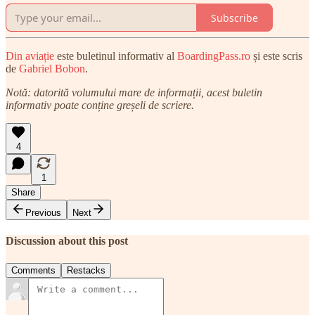
Subscribe
Din aviație
este buletinul informativ al
BoardingPass.ro
și este scris
de
Gabriel Bobon
.
Notă: datorită volumului mare de informații, acest buletin
informativ poate conține greșeli de scriere.
4
1
Share
Previous
Next
Discussion about this post
Comments
Restacks