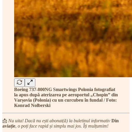
Boeing 737-800NG Smartwings Polonia fotografiat
la apus după aterizarea pe aeroportul „Chopin” din
Varșovia (Polonia) cu un curcubeu în fundal / Foto:
Konrad Nolberski
📩
Nu uita! Dacă nu ești abonat(ă) la buletinul informativ
Din
aviație
,
o poți face rapid și simplu mai jos. Îți mulțumim!