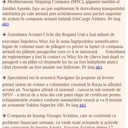
✈️
Mediterranean Shipping Company (MSC), gigantul maritim al
familiei Aponte, face un pas suplimentar în dezvoltarea transportului
mărfurilor pe cale aeriană prin achiziționarea unui pachet majoritar
de acțiuni în compania aeriană italiană AlisCargo Airlines. Pe larg
aici
.
✈️
Autoritatea Aviației Civile din Regatul Unit a luat măsuri de
executare împotriva Wizz Air în urma îngrijorărilor semnificative
legate de volumul mare de plângeri cu privire la faptul că compania
aeriană nu plătește pasagerilor ceea ce li se datorează. Autoritatea
de reglementare a fost în contact cu Wizz Air de câteva luni după ce
pasagerii s-au plâns că drepturile lor nu au fost îndeplinite atunci
când zborurile au fost anulate sau întârziate. Pe larg
aici
.
✈️
Specialistul rus în avionică Navigator își propune să livreze
primul sistem de evitare a coliziunilor construit în Rusia la sfârșitul
acestui an. Navigator afirmă că sistemul - cunoscut sub numele de
SPSV - a trecut de a treia din cele patru etape de certificare pentru
echipamentele aviatice conform standardelor rusești și va fi instalat
pe avioanele Sukhoi SuperJet 100. Pe larg
aici
.
✈️
Compania de leasing Voyager Aviation, care se confruntă cu
probleme financiare serioase, va vinde toate avioanele și activele
sale companiei de leasing Azorra. Voyager Aviation deține 17