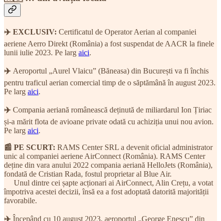
✈️ EXCLUSIV:
Certificatul de Operator Aerian al companiei
aeriene Aerro Direkt (România) a fost suspendat de AACR la finele
lunii iulie 2023. Pe larg
aici
.
✈️
Aeroportul „Aurel Vlaicu” (Băneasa) din București va fi închis
pentru traficul aerian comercial timp de o săptămână în august 2023.
Pe larg
aici
.
✈️
Compania aeriană românească deținută de miliardarul Ion Țiriac
și-a mărit flota de avioane private odată cu achiziția unui nou avion.
Pe larg
aici
.
📰 PE SCURT:
RAMS Center SRL a devenit oficial administrator
unic al companiei aeriene AirConnect (România). RAMS Center
deține din vara anului 2022 compania aeriană HelloJets (România),
fondată de Cristian Rada, fostul proprietar al Blue Air.
Unul dintre cei șapte acționari ai AirConnect, Alin Crețu, a votat
împotriva acestei decizii, însă ea a fost adoptată datorită majorității
favorabile.
✈️
Începând cu 10 august 2023, aeroportul „George Enescu” din