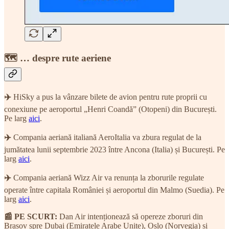
🗺 … despre rute aeriene
✈️
HiSky a pus la vânzare bilete de avion pentru rute proprii cu
conexiune pe aeroportul „Henri Coandă” (Otopeni) din București.
Pe larg
aici
.
✈️
Compania aeriană italiană AeroItalia va zbura regulat de la
jumătatea lunii septembrie 2023 între Ancona (Italia) și București. Pe
larg
aici
.
✈️
Compania aeriană Wizz Air va renunța la zborurile regulate
operate între capitala României și aeroportul din Malmo (Suedia). Pe
larg
aici
.
📰 PE SCURT:
Dan Air intenționează să opereze zboruri din
Brașov spre Dubai (Emiratele Arabe Unite), Oslo (Norvegia) și