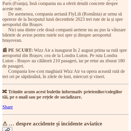
Paris (Franța), însă compania nu a oferit detalii concrete despre
aceste rute.
De asemenea, compania aeriană FlyLili (România) ar urma să
opereze de la începutul lunii decembrie 2023 trei rute de la și spre
aeroportul din Brașov.
Nici una dintre cele două companii aeriene nu au pus la vânzare
biletele de avion pentru rutele noi spre și dinspre aeroportul
brașovean.
📰 PE SCURT:
Wizz Air a inaugurat în 2 august prima sa rută spre
aeroportul din Brașov, cea de la Londra Luton. Pe ruta Londra
Luton - Brașov au călătorit 210 pasageri, iar pe retur au zburat 180
de pasageri.
Compania low-cost maghiară Wizz Air va opera această rută de
trei ori pe săptămână, în zilele de luni, miercuri și vineri.
🔀 Trimite acum acest buletin informativ prietenilor/colegilor
tăi, pe e-mail sau pe rețele de socializare.
Share
⚠ … despre accidente și incidente aviatice