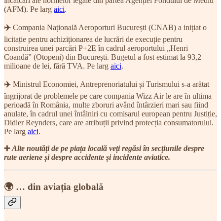
încălcări ale normelor legale din partea Agenției Fondului de Mediu
(AFM). Pe larg
aici
.
✈️
Compania Națională Aeroporturi București (CNAB) a inițiat o
licitație pentru achiziționarea de lucrări de execuție pentru
construirea unei parcări P+2E în cadrul aeroportului „Henri
Coandă” (Otopeni) din București. Bugetul a fost estimat la 93,2
milioane de lei, fără TVA. Pe larg
aici
.
✈️
Ministrul Economiei, Antreprenoriatului și Turismului s-a arătat
îngrijorat de problemele pe care compania Wizz Air le are în ultima
perioadă în România, multe zboruri având întârzieri mari sau fiind
anulate, în cadrul unei întâlniri cu comisarul european pentru Justiție,
Didier Reynders, care are atribuții privind protecția consumatorului.
Pe larg
aici
.
➕
Alte noutăți de pe piața locală veți regăsi în secțiunile despre
rute aeriene și despre accidente și incidente aviatice.
🌍 … din aviația globală