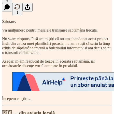
4
1
Salutare.
Vă mulțumesc pentru mesajele transmise săptămâna trecută.
Nu v-am răspuns, însă acum știți că nu am abandonat acest proiect.
Însă, din cauza unei planificări proaste, nu am reușit să scriu la timp
ediția de săptămâna trecută a buletinului informativ și am decis să nu
o transmit cu întârziere.
Așadar, m-am reapucat de treabă în această săptămână, iar
următoarele absențe vor fi anunțate în prealabil.
Începem cu știri…
🇷🇴 … din aviația locală