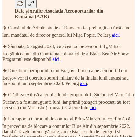
Date și grafic: Asociația Aeroporturilor din
România (AAR)
✈️
Consiliul de Administrație al Romaero i-a prelungit cu încă cinci
luni mandatul de director general lui Mișa Popic. Pe larg
aici
.
✈️
Sâmbătă, 5 august 2023, va avea loc pe aeroportul „Mihail
Kogălniceanu” din Constanța a doua ediție a Black Sea Air Show.
Programul este disponibil
aici
.
✈️
Directorul aeroportului din Brașov afirmă că pe aeroportul din
Brașov vor fi operate zboruri militare de la finalul lunii august sau
începutul lunii septembrie 2023. Pe larg
aici
.
✈️
Clădirea extinsă a terminalului aeroportului „Ștefan cel Mare” din
Suceava a fost inaugurată luni, iar primii pasageri procesați au fost
cei sosiți din Monastir (Tunisia). Galerie foto
aici
.
✈️
Un raport a Corpului de control al Prim-Ministrului confirmă că
în procedura de blocare a conturilor Blue Air din septembrie 2022,
dar și în fazele premergătoare, au existat o serie de nereguli și