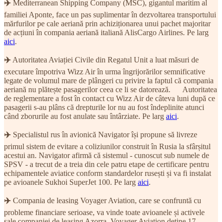
✈️
Mediterranean Shipping Company (MSC), gigantul maritim al
familiei Aponte, face un pas suplimentar în dezvoltarea transportului
mărfurilor pe cale aeriană prin achiziționarea unui pachet majoritar
de acțiuni în compania aeriană italiană AlisCargo Airlines. Pe larg
aici
.
✈️
Autoritatea Aviației Civile din Regatul Unit a luat măsuri de
executare împotriva Wizz Air în urma îngrijorărilor semnificative
legate de volumul mare de plângeri cu privire la faptul că compania
aeriană nu plătește pasagerilor ceea ce li se datorează. Autoritatea
de reglementare a fost în contact cu Wizz Air de câteva luni după ce
pasagerii s-au plâns că drepturile lor nu au fost îndeplinite atunci
când zborurile au fost anulate sau întârziate. Pe larg
aici
.
✈️
Specialistul rus în avionică Navigator își propune să livreze
primul sistem de evitare a coliziunilor construit în Rusia la sfârșitul
acestui an. Navigator afirmă că sistemul - cunoscut sub numele de
SPSV - a trecut de a treia din cele patru etape de certificare pentru
echipamentele aviatice conform standardelor rusești și va fi instalat
pe avioanele Sukhoi SuperJet 100. Pe larg
aici
.
✈️
Compania de leasing Voyager Aviation, care se confruntă cu
probleme financiare serioase, va vinde toate avioanele și activele
sale companiei de leasing Azorra. Voyager Aviation deține 17