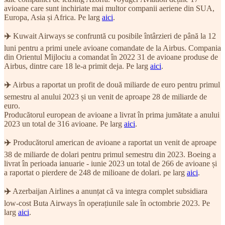
avioane care sunt inchiriate mai multor companii aeriene din SUA,
Europa, Asia și Africa. Pe larg
aici
.
✈️
Kuwait Airways se confruntă cu posibile întârzieri de până la 12
luni pentru a primi unele avioane comandate de la Airbus. Compania
din Orientul Mijlociu a comandat în 2022 31 de avioane produse de
Airbus, dintre care 18 le-a primit deja. Pe larg
aici
.
✈️
Airbus a raportat un profit de două miliarde de euro pentru primul
semestru al anului 2023 și un venit de aproape 28 de miliarde de
euro.
Producătorul european de avioane a livrat în prima jumătate a anului
2023 un total de 316 avioane. Pe larg
aici
.
✈️
Producătorul american de avioane a raportat un venit de aproape
38 de miliarde de dolari pentru primul semestru din 2023. Boeing a
livrat în perioada ianuarie - iunie 2023 un total de 266 de avioane și
a raportat o pierdere de 248 de milioane de dolari. pe larg
aici
.
✈️
Azerbaijan Airlines a anunțat că va integra complet subsidiara
low-cost Buta Airways în operațiunile sale în octombrie 2023. Pe
larg
aici
.