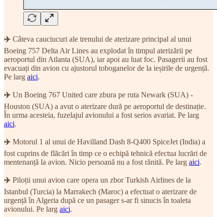
✈️
Câteva cauciucuri ale trenului de aterizare principal al unui
Boeing 757 Delta Air Lines au explodat în timpul aterizării pe
aeroportul din Atlanta (SUA), iar apoi au luat foc. Pasagerii au fost
evacuați din avion cu ajustorul toboganelor de la ieșirile de urgență.
Pe larg
aici
.
✈️
Un Boeing 767 United care zbura pe ruta Newark (SUA) -
Houston (SUA) a avut o aterizare dură pe aeroportul de destinație.
În urma acesteia, fuzelajul avionului a fost serios avariat. Pe larg
aici
.
✈️
Motorul 1 al unui de Havilland Dash 8-Q400 SpiceJet (India) a
fost cuprins de flăcări în timp ce o echipă tehnică efectua lucrări de
mentenanță la avion. Nicio persoană nu a fost rănită. Pe larg
aici
.
✈️
Piloții unui avion care opera un zbor Turkish Airlines de la
Istanbul (Turcia) la Marrakech (Maroc) a efectuat o aterizare de
urgență în Algeria după ce un pasager s-ar fi sinucis în toaleta
avionului. Pe larg
aici
.