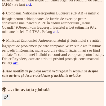
încălcări ale normelor legale din partea Agenției Fondului de Mediu
(AFM). Pe larg
aici
.
✈️
Compania Națională Aeroporturi București (CNAB) a inițiat o
licitație pentru achiziționarea de lucrări de execuție pentru
construirea unei parcări P+2E în cadrul aeroportului „Henri
Coandă” (Otopeni) din București. Bugetul a fost estimat la 93,2
milioane de lei, fără TVA. Pe larg
aici
.
✈️
Ministrul Economiei, Antreprenoriatului și Turismului s-a arătat
îngrijorat de problemele pe care compania Wizz Air le are în ultima
perioadă în România, multe zboruri având întârzieri mari sau fiind
anulate, în cadrul unei întâlniri cu comisarul european pentru Justiție,
Didier Reynders, care are atribuții privind protecția consumatorului.
Pe larg
aici
.
➕
Alte noutăți de pe piața locală veți regăsi în secțiunile despre
rute aeriene și despre accidente și incidente aviatice.
🌍 … din aviația globală