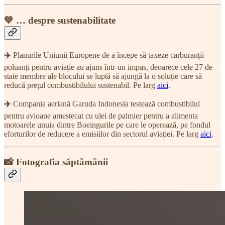
💚 … despre sustenabilitate
✈️
Planurile Uniunii Europene de a începe să taxeze carburanții
poluanți pentru aviație au ajuns într-un impas, deoarece cele 27 de
state membre ale blocului se luptă să ajungă la o soluție care să
reducă prețul combustibilului sustenabil. Pe larg
aici
.
✈️
Compania aeriană Garuda Indonesia testează combustibilul
pentru avioane amestecat cu ulei de palmier pentru a alimenta
motoarele unuia dintre Boeingurile pe care le operează, pe fondul
eforturilor de reducere a emisiilor din sectorul aviației. Pe larg
aici
.
📸 Fotografia săptămânii