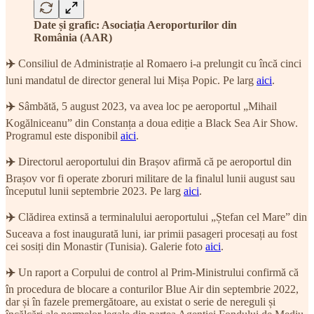
Date și grafic: Asociația Aeroporturilor din
România (AAR)
✈️
Consiliul de Administrație al Romaero i-a prelungit cu încă cinci
luni mandatul de director general lui Mișa Popic. Pe larg
aici
.
✈️
Sâmbătă, 5 august 2023, va avea loc pe aeroportul „Mihail
Kogălniceanu” din Constanța a doua ediție a Black Sea Air Show.
Programul este disponibil
aici
.
✈️
Directorul aeroportului din Brașov afirmă că pe aeroportul din
Brașov vor fi operate zboruri militare de la finalul lunii august sau
începutul lunii septembrie 2023. Pe larg
aici
.
✈️
Clădirea extinsă a terminalului aeroportului „Ștefan cel Mare” din
Suceava a fost inaugurată luni, iar primii pasageri procesați au fost
cei sosiți din Monastir (Tunisia). Galerie foto
aici
.
✈️
Un raport a Corpului de control al Prim-Ministrului confirmă că
în procedura de blocare a conturilor Blue Air din septembrie 2022,
dar și în fazele premergătoare, au existat o serie de nereguli și