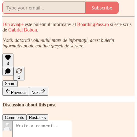
Subscribe
Din aviație
este buletinul informativ al
BoardingPass.ro
și este scris
de
Gabriel Bobon
.
Notă: datorită volumului mare de informații, acest buletin
informativ poate conține greșeli de scriere.
4
1
Share
Previous
Next
Discussion about this post
Comments
Restacks