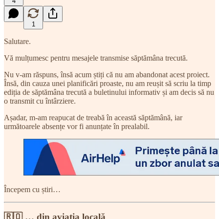
4
1
Salutare.
Vă mulțumesc pentru mesajele transmise săptămâna trecută.
Nu v-am răspuns, însă acum știți că nu am abandonat acest proiect.
Însă, din cauza unei planificări proaste, nu am reușit să scriu la timp
ediția de săptămâna trecută a buletinului informativ și am decis să nu
o transmit cu întârziere.
Așadar, m-am reapucat de treabă în această săptămână, iar
următoarele absențe vor fi anunțate în prealabil.
Începem cu știri…
🇷🇴 … din aviația locală