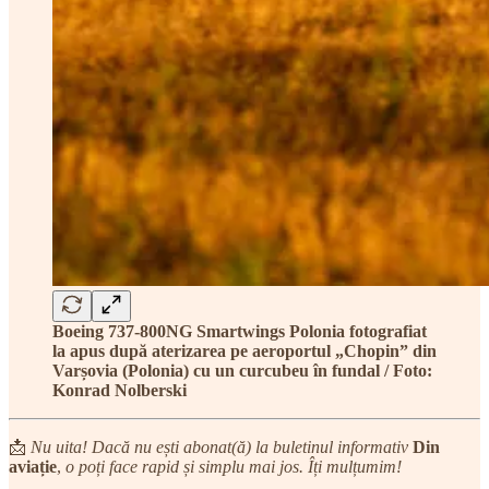
Boeing 737-800NG Smartwings Polonia fotografiat
la apus după aterizarea pe aeroportul „Chopin” din
Varșovia (Polonia) cu un curcubeu în fundal / Foto:
Konrad Nolberski
📩
Nu uita! Dacă nu ești abonat(ă) la buletinul informativ
Din
aviație
,
o poți face rapid și simplu mai jos. Îți mulțumim!