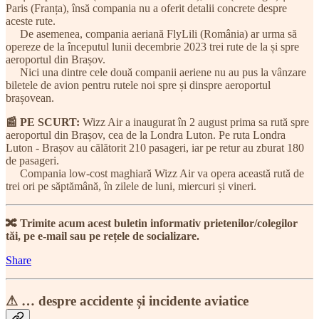
Paris (Franța), însă compania nu a oferit detalii concrete despre
aceste rute.
De asemenea, compania aeriană FlyLili (România) ar urma să
opereze de la începutul lunii decembrie 2023 trei rute de la și spre
aeroportul din Brașov.
Nici una dintre cele două companii aeriene nu au pus la vânzare
biletele de avion pentru rutele noi spre și dinspre aeroportul
brașovean.
📰 PE SCURT:
Wizz Air a inaugurat în 2 august prima sa rută spre
aeroportul din Brașov, cea de la Londra Luton. Pe ruta Londra
Luton - Brașov au călătorit 210 pasageri, iar pe retur au zburat 180
de pasageri.
Compania low-cost maghiară Wizz Air va opera această rută de
trei ori pe săptămână, în zilele de luni, miercuri și vineri.
🔀 Trimite acum acest buletin informativ prietenilor/colegilor
tăi, pe e-mail sau pe rețele de socializare.
Share
⚠ … despre accidente și incidente aviatice