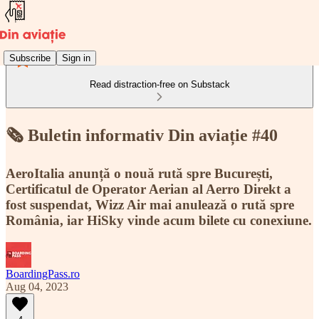
Subscribe
Sign in
Read distraction-free on Substack
🗞️ Buletin informativ Din aviație #40
AeroItalia anunță o nouă rută spre București,
Certificatul de Operator Aerian al Aerro Direkt a
fost suspendat, Wizz Air mai anulează o rută spre
România, iar HiSky vinde acum bilete cu conexiune.
BoardingPass.ro
Aug 04, 2023