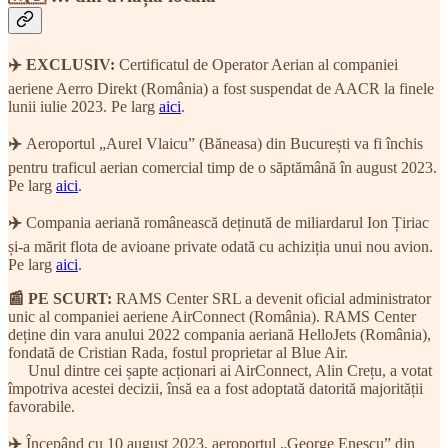
✈️ EXCLUSIV:
Certificatul de Operator Aerian al companiei
aeriene Aerro Direkt (România) a fost suspendat de AACR la finele
lunii iulie 2023. Pe larg
aici
.
✈️
Aeroportul „Aurel Vlaicu” (Băneasa) din București va fi închis
pentru traficul aerian comercial timp de o săptămână în august 2023.
Pe larg
aici
.
✈️
Compania aeriană românească deținută de miliardarul Ion Țiriac
și-a mărit flota de avioane private odată cu achiziția unui nou avion.
Pe larg
aici
.
📰 PE SCURT:
RAMS Center SRL a devenit oficial administrator
unic al companiei aeriene AirConnect (România). RAMS Center
deține din vara anului 2022 compania aeriană HelloJets (România),
fondată de Cristian Rada, fostul proprietar al Blue Air.
Unul dintre cei șapte acționari ai AirConnect, Alin Crețu, a votat
împotriva acestei decizii, însă ea a fost adoptată datorită majorității
favorabile.
✈️
Începând cu 10 august 2023, aeroportul „George Enescu” din