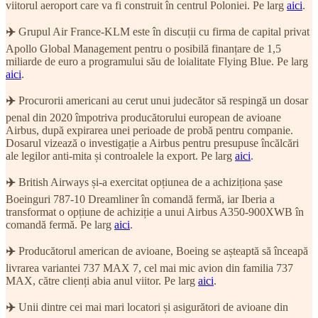
viitorul aeroport care va fi construit în centrul Poloniei. Pe larg
aici
.
✈️
Grupul Air France-KLM este în discuții cu firma de capital privat
Apollo Global Management pentru o posibilă finanțare de 1,5
miliarde de euro a programului său de loialitate Flying Blue. Pe larg
aici
.
✈️
Procurorii americani au cerut unui judecător să respingă un dosar
penal din 2020 împotriva producătorului european de avioane
Airbus, după expirarea unei perioade de probă pentru companie.
Dosarul vizează o investigație a Airbus pentru presupuse încălcări
ale legilor anti-mita și controalele la export. Pe larg
aici
.
✈️
British Airways și-a exercitat opțiunea de a achiziționa șase
Boeinguri 787-10 Dreamliner în comandă fermă, iar Iberia a
transformat o opțiune de achiziție a unui Airbus A350-900XWB în
comandă fermă. Pe larg
aici
.
✈️
Producătorul american de avioane, Boeing se așteaptă să înceapă
livrarea variantei 737 MAX 7, cel mai mic avion din familia 737
MAX, către clienți abia anul viitor. Pe larg
aici
.
✈️
Unii dintre cei mai mari locatori și asigurători de avioane din