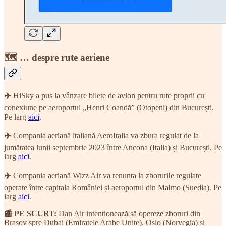
🗺 … despre rute aeriene
✈️
HiSky a pus la vânzare bilete de avion pentru rute proprii cu
conexiune pe aeroportul „Henri Coandă” (Otopeni) din București.
Pe larg
aici
.
✈️
Compania aeriană italiană AeroItalia va zbura regulat de la
jumătatea lunii septembrie 2023 între Ancona (Italia) și București. Pe
larg
aici
.
✈️
Compania aeriană Wizz Air va renunța la zborurile regulate
operate între capitala României și aeroportul din Malmo (Suedia). Pe
larg
aici
.
📰 PE SCURT:
Dan Air intenționează să opereze zboruri din
Brașov spre Dubai (Emiratele Arabe Unite), Oslo (Norvegia) și