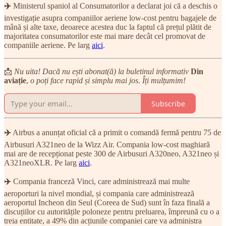
✈️
Ministerul spaniol al Consumatorilor a declarat joi că a deschis o
investigație asupra companiilor aeriene low-cost pentru bagajele de
mână și alte taxe, deoarece acestea duc la faptul că prețul plătit de
majoritatea consumatorilor este mai mare decât cel promovat de
companiile aeriene. Pe larg
aici
.
📩
Nu uita! Dacă nu ești abonat(ă) la buletinul informativ
Din
aviație
,
o poți face rapid și simplu mai jos. Îți mulțumim!
Subscribe
✈️
Airbus a anunțat oficial că a primit o comandă fermă pentru 75 de
Airbusuri A321neo de la Wizz Air. Compania low-cost maghiară
mai are de recepționat peste 300 de Airbusuri A320neo, A321neo și
A321neoXLR. Pe larg
aici
.
✈️
Compania franceză Vinci, care administrează mai multe
aeroporturi la nivel mondial, și compania care administrează
aeroportul Incheon din Seul (Coreea de Sud) sunt în faza finală a
discuțiilor cu autoritățile poloneze pentru preluarea, împreună cu o a
treia entitate, a 49% din acțiunile companiei care va administra