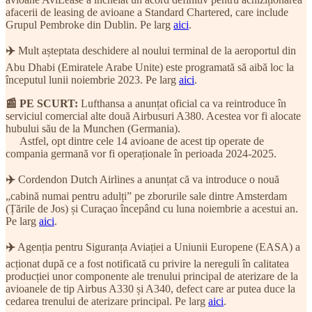
afacerii de leasing de avioane a Standard Chartered, care include
Grupul Pembroke din Dublin. Pe larg
aici
.
✈️
Mult așteptata deschidere al noului terminal de la aeroportul din
Abu Dhabi (Emiratele Arabe Unite) este programată să aibă loc la
începutul lunii noiembrie 2023. Pe larg
aici
.
📰 PE SCURT:
Lufthansa a anunțat oficial ca va reintroduce în
serviciul comercial alte două Airbusuri A380. Acestea vor fi alocate
hubului său de la Munchen (Germania).
Astfel, opt dintre cele 14 avioane de acest tip operate de
compania germană vor fi operaționale în perioada 2024-2025.
✈️
Cordendon Dutch Airlines a anunțat că va introduce o nouă
„cabină numai pentru adulți” pe zborurile sale dintre Amsterdam
(Țările de Jos) și Curaçao începând cu luna noiembrie a acestui an.
Pe larg
aici
.
✈️
Agenția pentru Siguranța Aviației a Uniunii Europene (EASA) a
acționat după ce a fost notificată cu privire la nereguli în calitatea
producției unor componente ale trenului principal de aterizare de la
avioanele de tip Airbus A330 și A340, defect care ar putea duce la
cedarea trenului de aterizare principal. Pe larg
aici
.