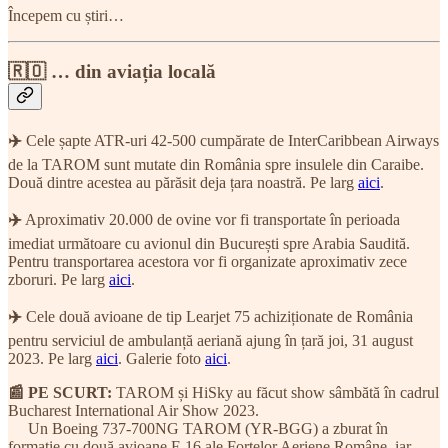
Începem cu știri…
🇷🇴 … din aviația locală
✈️
Cele șapte ATR-uri 42-500 cumpărate de InterCaribbean Airways
de la TAROM sunt mutate din România spre insulele din Caraibe.
Două dintre acestea au părăsit deja țara noastră. Pe larg
aici
.
✈️
Aproximativ 20.000 de ovine vor fi transportate în perioada
imediat următoare cu avionul din București spre Arabia Saudită.
Pentru transportarea acestora vor fi organizate aproximativ zece
zboruri. Pe larg
aici
.
✈️
Cele două avioane de tip Learjet 75 achiziționate de România
pentru serviciul de ambulanță aeriană ajung în țară joi, 31 august
2023. Pe larg
aici
. Galerie foto
aici
.
📰 PE SCURT:
TAROM și HiSky au făcut show sâmbătă în cadrul
Bucharest International Air Show 2023.
Un Boeing 737-700NG TAROM (YR-BGG) a zburat în
formație cu două avioane F-16 ale Forțelor Aeriene Române, iar