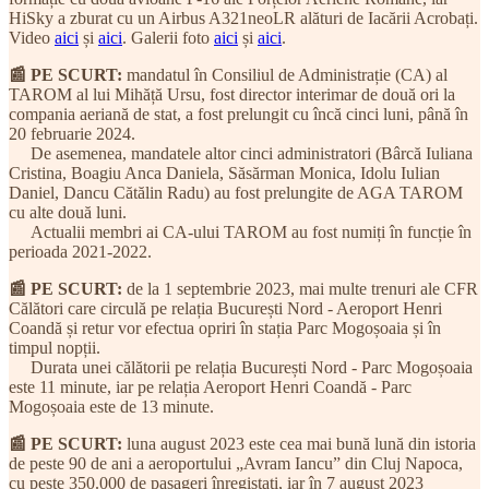
HiSky a zburat cu un Airbus A321neoLR alături de Iacării Acrobați.
Video
aici
și
aici
. Galerii foto
aici
și
aici
.
📰 PE SCURT:
mandatul în Consiliul de Administrație (CA) al
TAROM al lui Mihăță Ursu, fost director interimar de două ori la
compania aeriană de stat, a fost prelungit cu încă cinci luni, până în
20 februarie 2024.
De asemenea, mandatele altor cinci administratori (Bârcă Iuliana
Cristina, Boagiu Anca Daniela, Săsărman Monica, Idolu Iulian
Daniel, Dancu Cătălin Radu) au fost prelungite de AGA TAROM
cu alte două luni.
Actualii membri ai CA-ului TAROM au fost numiți în funcție în
perioada 2021-2022.
📰 PE SCURT:
de la 1 septembrie 2023, mai multe trenuri ale CFR
Călători care circulă pe relația București Nord - Aeroport Henri
Coandă și retur vor efectua opriri în stația Parc Mogoșoaia și în
timpul nopții.
Durata unei călătorii pe relația București Nord - Parc Mogoșoaia
este 11 minute, iar pe relația Aeroport Henri Coandă - Parc
Mogoșoaia este de 13 minute.
📰 PE SCURT:
luna august 2023 este cea mai bună lună din istoria
de peste 90 de ani a aeroportului „Avram Iancu” din Cluj Napoca,
cu peste 350.000 de pasageri înregistați, iar în 7 august 2023