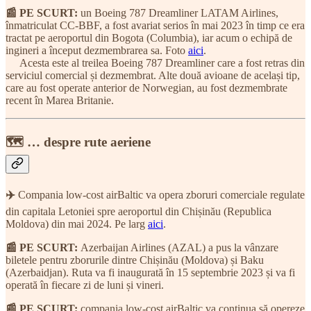
📰 PE SCURT:
un Boeing 787 Dreamliner LATAM Airlines,
înmatriculat CC-BBF, a fost avariat serios în mai 2023 în timp ce era
tractat pe aeroportul din Bogota (Columbia), iar acum o echipă de
ingineri a început dezmembrarea sa. Foto
aici
.
Acesta este al treilea Boeing 787 Dreamliner care a fost retras din
serviciul comercial și dezmembrat. Alte două avioane de același tip,
care au fost operate anterior de Norwegian, au fost dezmembrate
recent în Marea Britanie.
🗺 … despre rute aeriene
✈️
Compania low-cost airBaltic va opera zboruri comerciale regulate
din capitala Letoniei spre aeroportul din Chișinău (Republica
Moldova) din mai 2024. Pe larg
aici
.
📰 PE SCURT:
Azerbaijan Airlines (AZAL) a pus la vânzare
biletele pentru zborurile dintre Chișinău (Moldova) și Baku
(Azerbaidjan). Ruta va fi inaugurată în 15 septembrie 2023 și va fi
operată în fiecare zi de luni și vineri.
📰 PE SCURT:
compania low-cost airBaltic va continua să opereze