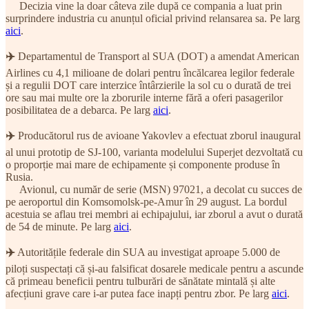
Decizia vine la doar câteva zile după ce compania a luat prin
surprindere industria cu anunțul oficial privind relansarea sa. Pe larg
aici
.
✈️
Departamentul de Transport al SUA (DOT) a amendat American
Airlines cu 4,1 milioane de dolari pentru încălcarea legilor federale
și a regulii DOT care interzice întârzierile la sol cu o durată de trei
ore sau mai multe ore la zborurile interne fără a oferi pasagerilor
posibilitatea de a debarca. Pe larg
aici
.
✈️
Producătorul rus de avioane Yakovlev a efectuat zborul inaugural
al unui prototip de SJ-100, varianta modelului Superjet dezvoltată cu
o proporție mai mare de echipamente și componente produse în
Rusia.
Avionul, cu număr de serie (MSN) 97021, a decolat cu succes de
pe aeroportul din Komsomolsk-pe-Amur în 29 august. La bordul
acestuia se aflau trei membri ai echipajului, iar zborul a avut o durată
de 54 de minute. Pe larg
aici
.
✈️
Autoritățile federale din SUA au investigat aproape 5.000 de
piloți suspectați că și-au falsificat dosarele medicale pentru a ascunde
că primeau beneficii pentru tulburări de sănătate mintală și alte
afecțiuni grave care i-ar putea face inapți pentru zbor. Pe larg
aici
.