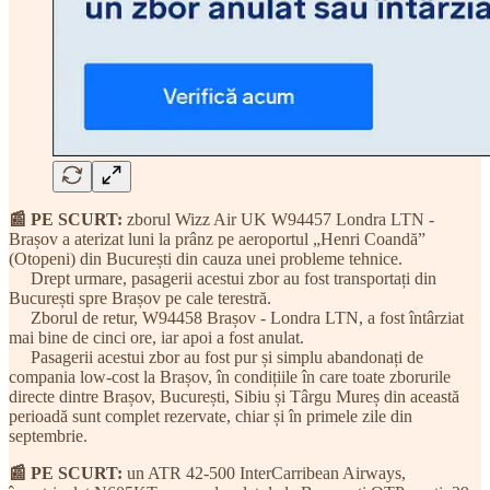
📰 PE SCURT:
zborul Wizz Air UK W94457 Londra LTN -
Brașov a aterizat luni la prânz pe aeroportul „Henri Coandă”
(Otopeni) din București din cauza unei probleme tehnice.
Drept urmare, pasagerii acestui zbor au fost transportați din
București spre Brașov pe cale terestră.
Zborul de retur, W94458 Brașov - Londra LTN, a fost întârziat
mai bine de cinci ore, iar apoi a fost anulat.
Pasagerii acestui zbor au fost pur și simplu abandonați de
compania low-cost la Brașov, în condițiile în care toate zborurile
directe dintre Brașov, București, Sibiu și Târgu Mureș din această
perioadă sunt complet rezervate, chiar și în primele zile din
septembrie.
📰 PE SCURT:
un ATR 42-500 InterCarribean Airways,