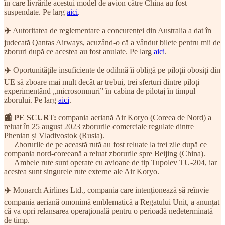
în care livrările acestui model de avion către China au fost
suspendate. Pe larg
aici
.
✈️
Autoritatea de reglementare a concurenței din Australia a dat în
judecată Qantas Airways, acuzând-o că a vândut bilete pentru mii de
zboruri după ce acestea au fost anulate. Pe larg
aici
.
✈️
Oportunitățile insuficiente de odihnă îi obligă pe piloții obosiți din
UE să zboare mai mult decât ar trebui, trei sferturi dintre piloți
experimentând „microsomnuri” în cabina de pilotaj în timpul
zborului. Pe larg
aici
.
📰 PE SCURT:
compania aeriană Air Koryo (Coreea de Nord) a
reluat în 25 august 2023 zborurile comerciale regulate dintre
Phenian și Vladivostok (Rusia).
Zborurile de pe această rută au fost reluate la trei zile după ce
compania nord-coreeană a reluat zborurile spre Beijing (China).
Ambele rute sunt operate cu avioane de tip Tupolev TU-204, iar
acestea sunt singurele rute externe ale Air Koryo.
✈️
Monarch Airlines Ltd., compania care intenționează să reînvie
compania aeriană omonimă emblematică a Regatului Unit, a anunțat
că va opri relansarea operațională pentru o perioadă nedeterminată
de timp.