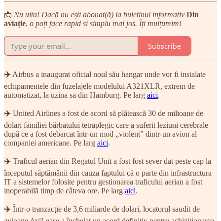
📩
Nu uita! Dacă nu ești abonat(ă) la buletinul informativ
Din
aviație
,
o poți face rapid și simplu mai jos. Îți mulțumim!
Subscribe
✈️
Airbus a inaugurat oficial noul său hangar unde vor fi instalate
echipamentele din fuzelajele modelului A321XLR, extrem de
automatizat, la uzina sa din Hamburg. Pe larg
aici
.
✈️
United Airlines a fost de acord să plătească 30 de milioane de
dolari familiei bărbatului tetraplegic care a suferit leziuni cerebrale
după ce a fost debarcat într-un mod „violent” dintr-un avion al
companiei americane. Pe larg
aici
.
✈️
Traficul aerian din Regatul Unit a fost fost sever dat peste cap la
începutul săptămânii din cauza faptului că o parte din infrastructura
IT a sistemelor folosite pentru gestionarea traficului aerian a fost
inoperabilă timp de câteva ore. Pe larg
aici
.
✈️
Într-o tranzacție de 3,6 miliarde de dolari, locatorul saudit de
avioane AviLease a încheiat un acord definitiv pentru achiziționarea