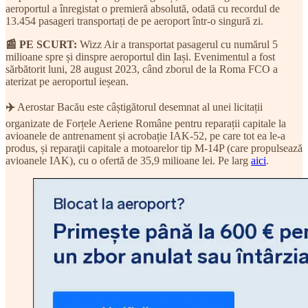
aeroportul a înregistat o premieră absolută, odată cu recordul de
13.454 pasageri transportați de pe aeroport într-o singură zi.
📰 PE SCURT:
Wizz Air a transportat pasagerul cu numărul 5
milioane spre și dinspre aeroportul din Iași. Evenimentul a fost
sărbătorit luni, 28 august 2023, când zborul de la Roma FCO a
aterizat pe aeroportul ieșean.
✈️
Aerostar Bacău este câștigătorul desemnat al unei licitații
organizate de Forțele Aeriene Române pentru reparații capitale la
avioanele de antrenament și acrobație IAK-52, pe care tot ea le-a
produs, și reparaţii capitale a motoarelor tip M-14P (care propulsează
avioanele IAK), cu o ofertă de 35,9 milioane lei. Pe larg
aici
.