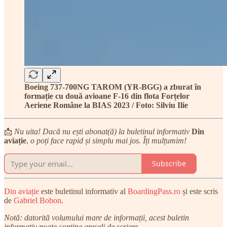
Boeing 737-700NG TAROM (YR-BGG) a zburat în
formație cu două avioane F-16 din flota Forțelor
Aeriene Române la BIAS 2023 / Foto: Silviu Ilie
📩
Nu uita! Dacă nu ești abonat(ă) la buletinul informativ
Din
aviație
,
o poți face rapid și simplu mai jos. Îți mulțumim!
Subscribe
Din aviație
este buletinul informativ al
BoardingPass.ro
și este scris
de
Gabriel Bobon
.
Notă: datorită volumului mare de informații, acest buletin
informativ poate conține greșeli de scriere.