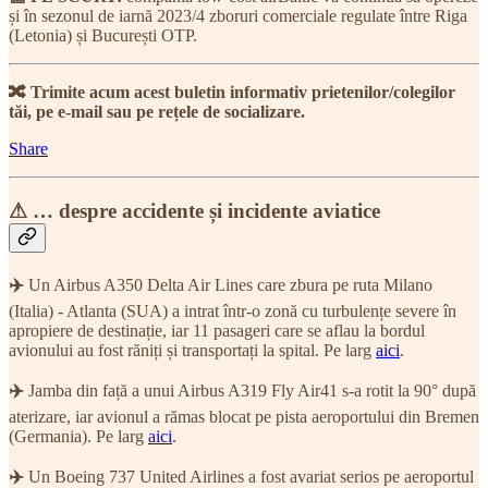
și în sezonul de iarnă 2023/4 zboruri comerciale regulate între Riga
(Letonia) și București OTP.
🔀 Trimite acum acest buletin informativ prietenilor/colegilor
tăi, pe e-mail sau pe rețele de socializare.
Share
⚠ … despre accidente și incidente aviatice
✈️
Un Airbus A350 Delta Air Lines care zbura pe ruta Milano
(Italia) - Atlanta (SUA) a intrat într-o zonă cu turbulențe severe în
apropiere de destinație, iar 11 pasageri care se aflau la bordul
avionului au fost răniți și transportați la spital. Pe larg
aici
.
✈️
Jamba din față a unui Airbus A319 Fly Air41 s-a rotit la 90° după
aterizare, iar avionul a rămas blocat pe pista aeroportului din Bremen
(Germania). Pe larg
aici
.
✈️
Un Boeing 737 United Airlines a fost avariat serios pe aeroportul