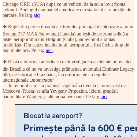
Chicago ORD (SUA) după ce un vehicul de la sol a lovit frontal
avionul. Boeingul companiei americane era staționat la o poziție de
parcare. Pe larg
aici
.
✈️
Roțile din partea dreaptă ale trenului principal de aterizare al unui
Boeing 737 MAX Sunwing (Canada) au ieșit de pe zona solidă a
pistei aeroportului din Holguin (Cuba), iar avionul a rămas
imobilizat. Din cauza incidentului, aeroportul a fost închis timp de
mai multe ore. Pe larg
aici
.
✈️
Rusia a informat autoritatea de investigare a accidentelor aviatice
din Brazilia că nu va investiga prăbușirea avionului Embraer Legacy
600, de fabricație braziliană, în conformitate cu regulile
internaționale „
momentan
”.
În avionul care s-a prăbușit săptămâna trecută la nord-vest de
Moscova (Rusia) se afla Yevgeny Prigozhin, liderul grupării
paramilitare Wagner, și alte nouă persoane. Pe larg
aici
.