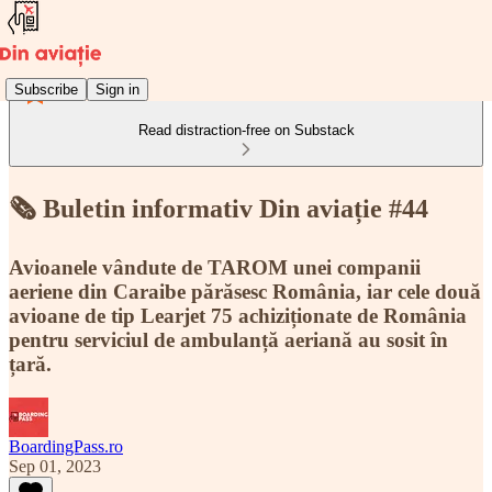
Subscribe
Sign in
Read distraction-free on Substack
🗞️ Buletin informativ Din aviație #44
Avioanele vândute de TAROM unei companii
aeriene din Caraibe părăsesc România, iar cele două
avioane de tip Learjet 75 achiziționate de România
pentru serviciul de ambulanță aeriană au sosit în
țară.
BoardingPass.ro
Sep 01, 2023