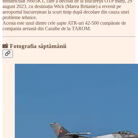
înmatriculat N605KT, care a decolat de la București OTP marți, 29
august 2023, cu destinația Wick (Marea Britanie) a revenit pe
aeroportul bucureștean la scurt timp după decolare din cauza unei
probleme tehnice.
Acesta este unul dintre cele șapte ATR-uri 42-500 cumpărate de
compania aeriană din Caraibe de la TAROM.
📸 Fotografia săptămânii