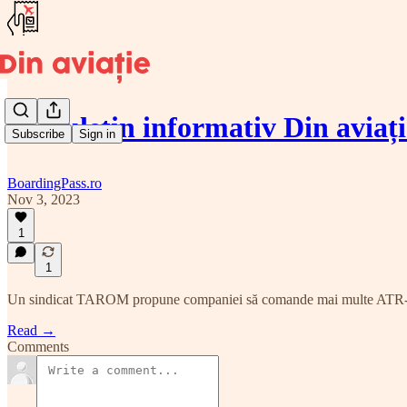
🗞️ Buletin informativ Din aviaț
Subscribe
Sign in
BoardingPass.ro
Nov 3, 2023
1
1
Un sindicat TAROM propune companiei să comande mai multe ATR-uri, 
Read →
Comments