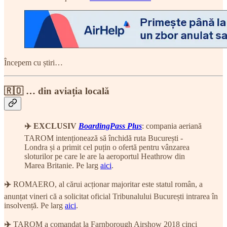
Începem cu știri…
🇷🇴 … din aviația locală
✈️
EXCLUSIV
BoardingPass Plus
: compania aeriană
TAROM intenționează să închidă ruta București -
Londra și a primit cel puțin o ofertă pentru vânzarea
sloturilor pe care le are la aeroportul Heathrow din
Marea Britanie. Pe larg
aici
.
✈️
ROMAERO, al cărui acționar majoritar este statul român, a
anunțat vineri că a solicitat oficial Tribunalului București intrarea în
insolvență. Pe larg
aici
.
✈️
TAROM a comandat la Farnborough Airshow 2018 cinci