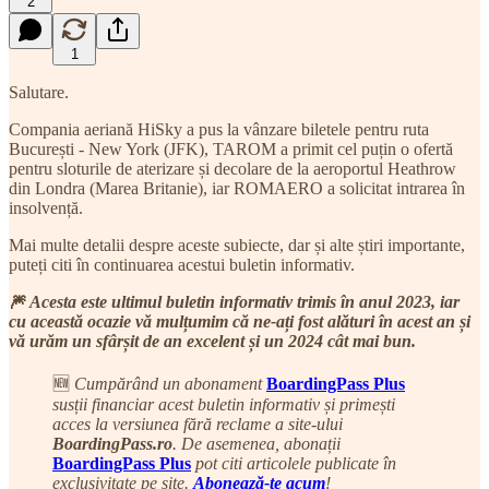
2
1
Salutare.
Compania aeriană HiSky a pus la vânzare biletele pentru ruta
București - New York (JFK), TAROM a primit cel puțin o ofertă
pentru sloturile de aterizare și decolare de la aeroportul Heathrow
din Londra (Marea Britanie), iar ROMAERO a solicitat intrarea în
insolvență.
Mai multe detalii despre aceste subiecte, dar și alte știri importante,
puteți citi în continuarea acestui buletin informativ.
🎆
Acesta este ultimul buletin informativ trimis în anul 2023, iar
cu această ocazie vă mulțumim că ne-ați fost alături în acest an și
vă urăm un sfârșit de an excelent și un 2024 cât mai bun.
🆕
Cumpărând un abonament
BoardingPass Plus
susții financiar acest buletin informativ și primești
acces la versiunea fără reclame a site-ului
BoardingPass.ro
. De asemenea, abonații
BoardingPass Plus
pot citi articolele publicate în
exclusivitate pe site.
Abonează-te acum
!