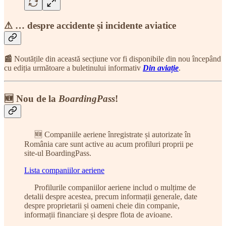
⚠ … despre accidente și incidente aviatice
📰
Noutățile din această secțiune vor fi disponibile din nou începând
cu ediția următoare a buletinului informativ
Din aviație
.
🆕 Nou de la
BoardingPass
!
🆕 Companiile aeriene înregistrate și autorizate în
România care sunt active au acum profiluri proprii pe
site-ul BoardingPass.
Lista companiilor aeriene
Profilurile companiilor aeriene includ o mulțime de
detalii despre acestea, precum informații generale, date
despre proprietarii și oameni cheie din companie,
informații financiare și despre flota de avioane.