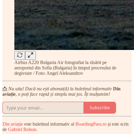
Airbus A220 Bulgaria Air fotografiat la răsărit pe
aeroportul din Sofia (Bulgaria) în timpul procesului de
degivrare / Foto: Angel Aleksandrov
📩
Nu uita! Dacă nu ești abonat(ă) la buletinul informativ
Din
aviație
,
o poți face rapid și simplu mai jos. Îți mulțumim!
Subscribe
Din aviație
este buletinul informativ al
BoardingPass.ro
și este scris
de
Gabriel Bobon
.