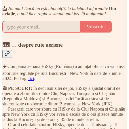
📩
Nu uita! Dacă nu ești abonat(ă) la buletinul informativ
Din
aviație
,
o poți face rapid și simplu mai jos. Îți mulțumim!
Subscribe
🗺 … despre rute aeriene
✈️
Compania aeriană HiSky (România) a anunțat oficial că va lansa
zborurile regulate pe ruta București - New York în data de 7 iunie
2024. Pe larg
aici
.
📰 PE SCURT:
în decursul zilei de joi, HiSky a ajustat orarul de
operare a zborurilor dintre Cluj Napoca, Timișoara și Chișinău
(Republica Moldova) și București astfel încât acestea să fie
sincronizate cu zborurile dintre București și New York (JFK).
Pasagerii care vor zbura cu HiSky de la Cluj Napoca și Chișinău
spre New York cu HiSky vor avea o escală de o oră și zece minute
la dus la București și de o oră și 35 de minute la retur.
Orarul celorlalte zboruri HiSky, operate de la Timișoara și Tel