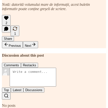
Notă: datorită volumului mare de informații, acest buletin
informativ poate conține greșeli de scriere.
2
1
Share
Previous
Next
Discussion about this post
Comments
Restacks
Top
Latest
Discussions
No posts