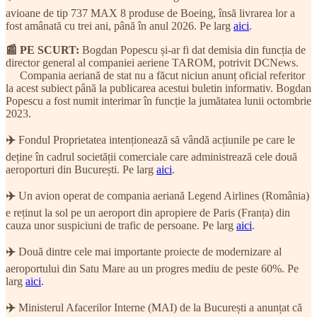
avioane de tip 737 MAX 8 produse de Boeing, însă livrarea lor a
fost amânată cu trei ani, până în anul 2026. Pe larg
aici
.
📰 PE SCURT:
Bogdan Popescu și-ar fi dat demisia din funcția de
director general al companiei aeriene TAROM, potrivit DCNews.
Compania aeriană de stat nu a făcut niciun anunț oficial referitor
la acest subiect până la publicarea acestui buletin informativ. Bogdan
Popescu a fost numit interimar în funcție la jumătatea lunii octombrie
2023.
✈️
Fondul Proprietatea intenționează să vândă acțiunile pe care le
deține în cadrul societății comerciale care administrează cele două
aeroporturi din București. Pe larg
aici
.
✈️
Un avion operat de compania aeriană Legend Airlines (România)
e reținut la sol pe un aeroport din apropiere de Paris (Franța) din
cauza unor suspiciuni de trafic de persoane. Pe larg
aici
.
✈️
Două dintre cele mai importante proiecte de modernizare al
aeroportului din Satu Mare au un progres mediu de peste 60%. Pe
larg
aici
.
✈️
Ministerul Afacerilor Interne (MAI) de la București a anunțat că