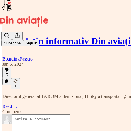
🗞️ Buletin informativ Din aviaț
Subscribe
Sign in
BoardingPass.ro
Jan 5, 2024
5
1
Directorul general al TAROM a demisionat, HiSky a transportat 1,5 mil.
Read →
Comments