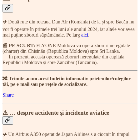
✈️
Două rute din rețeaua Dan Air (România) de la și spre Bacău nu
vor fi operate în primele trei luni ale anului 2024, iar altele vor avea
mai puține zboruri săptămânale. Pe larg
aici
.
📰 PE SCURT:
FLYONE Moldova va opera zboruri neregulate
(charter) din Chișinău (Republica Moldova) spre Sri Lanka.
În prezent, aceasta operează zboruri neregulate din capitala
Republicii Moldova și spre Zanzibar (Tanzania).
🔀 Trimite acum acest buletin informativ prietenilor/colegilor
tăi, pe e-mail sau pe rețele de socializare.
Share
⚠ … despre accidente și incidente aviatice
✈️
Un Airbus A350 operat de Japan Airlines s-a ciocnit în timpul