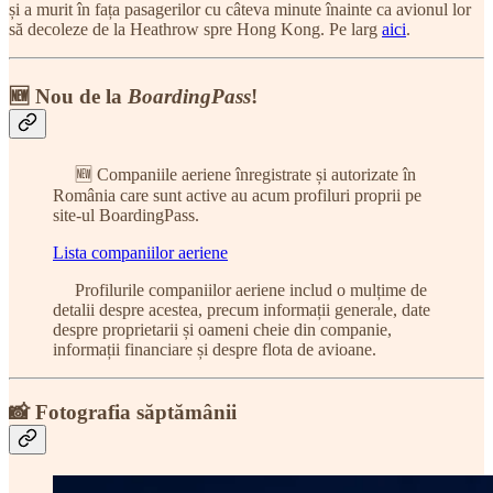
și a murit în fața pasagerilor cu câteva minute înainte ca avionul lor
să decoleze de la Heathrow spre Hong Kong. Pe larg
aici
.
🆕 Nou de la
BoardingPass
!
🆕 Companiile aeriene înregistrate și autorizate în
România care sunt active au acum profiluri proprii pe
site-ul BoardingPass.
Lista companiilor aeriene
Profilurile companiilor aeriene includ o mulțime de
detalii despre acestea, precum informații generale, date
despre proprietarii și oameni cheie din companie,
informații financiare și despre flota de avioane.
📸 Fotografia săptămânii