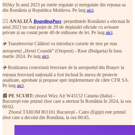
HiSky în anul 2023 pe rutele regulate și neregulate din rețeaua sa
din România și Republica Moldova. Pe larg
aici
.
🕵️‍♂️ ANALIZĂ
BoardingPass
: președintele României a efectuat în
anul 2023 nu mai puțin de 29 de deplasări oficiale cu avioane
private și au costat peste 40 de milioane de lei. Pe larg
aici
.
✈️
Transferoviar Călători va introduce cursele de tren pe ruta
aeroportul „Henri Coandă” (Otopeni) - Ruse (Bulgaria) în luna
martie 2024. Pe larg
aici
.
✈️
Realizarea conexiunii feroviare de la aeroportul din Brașov la
rețeaua feroviară națională a fost inclusă în anexa de proiecte
analizate, aprobate și propuse spre implementare de către CFR SA.
Pe larg
aici
.
📰 PE SCURT:
zborul Wizz Air W43152 Catania (Italia) -
București este primul zbor care a aterizat în România în 2024, la ora
00:02.
Zborul TAROM RO101 București - Cairo (Egipt) este primul
zbor care a decolat din România, la ora 00:45.