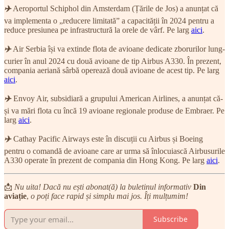
✈️
Aeroportul Schiphol din Amsterdam (Țările de Jos) a anunțat că
va implementa o „reducere limitată” a capacității în 2024 pentru a
reduce presiunea pe infrastructură la orele de vârf. Pe larg
aici
.
✈️
Air Serbia își va extinde flota de avioane dedicate zborurilor lung-
curier în anul 2024 cu două avioane de tip Airbus A330. În prezent,
compania aeriană sârbă operează două avioane de acest tip. Pe larg
aici
.
✈️
Envoy Air, subsidiară a grupului American Airlines, a anunțat că-
și va mări flota cu încă 19 avioane regionale produse de Embraer. Pe
larg
aici
.
✈️
Cathay Pacific Airways este în discuții cu Airbus și Boeing
pentru o comandă de avioane care ar urma să înlocuiască Airbusurile
A330 operate în prezent de compania din Hong Kong. Pe larg
aici
.
📩
Nu uita! Dacă nu ești abonat(ă) la buletinul informativ
Din
aviație
,
o poți face rapid și simplu mai jos. Îți mulțumim!
Subscribe