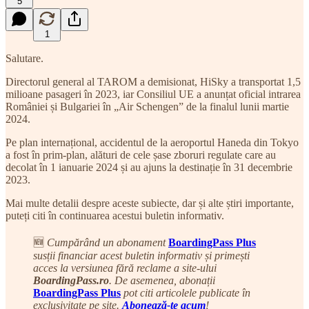
5
1
Salutare.
Directorul general al TAROM a demisionat, HiSky a transportat 1,5
milioane pasageri în 2023, iar Consiliul UE a anunțat oficial intrarea
României și Bulgariei în „Air Schengen” de la finalul lunii martie
2024.
Pe plan internațional, accidentul de la aeroportul Haneda din Tokyo
a fost în prim-plan, alături de cele șase zboruri regulate care au
decolat în 1 ianuarie 2024 și au ajuns la destinație în 31 decembrie
2023.
Mai multe detalii despre aceste subiecte, dar și alte știri importante,
puteți citi în continuarea acestui buletin informativ.
🆕
Cumpărând un abonament
BoardingPass Plus
susții financiar acest buletin informativ și primești
acces la versiunea fără reclame a site-ului
BoardingPass.ro
. De asemenea, abonații
BoardingPass Plus
pot citi articolele publicate în
exclusivitate pe site.
Abonează-te acum
!