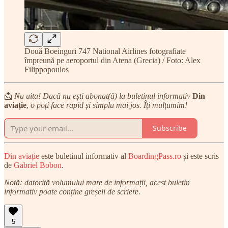
Două Boeinguri 747 National Airlines fotografiate
împreună pe aeroportul din Atena (Grecia) / Foto: Alex
Filippopoulos
📩
Nu uita! Dacă nu ești abonat(ă) la buletinul informativ
Din
aviație
,
o poți face rapid și simplu mai jos. Îți mulțumim!
Subscribe
Din aviație
este buletinul informativ al
BoardingPass.ro
și este scris
de
Gabriel Bobon
.
Notă: datorită volumului mare de informații, acest buletin
informativ poate conține greșeli de scriere.
5