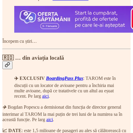
Începem cu știri…
🇷🇴 … din aviația locală
✈️
EXCLUSIV
BoardingPass Plus
: TAROM este în
discuții cu un locator de avioane pentru a închiria mai
multe avioane, după ce tratativele cu un altul au eșuat
recent. Pe larg
aici
.
✈️
Bogdan Popescu a demisionat din funcția de director general
interimar al TAROM la mai puțin de trei luni de la numirea sa în
această funcție. Pe larg
aici
.
📈 DATE
: este 1,5 milioane de pasageri au ales să călătorească cu