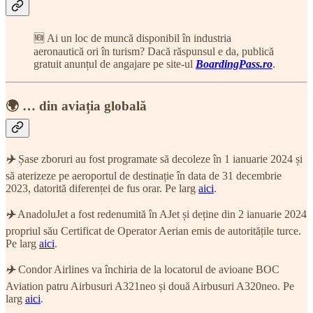
🆕 Ai un loc de muncă disponibil în industria
aeronautică ori în turism? Dacă răspunsul e da, publică
gratuit anunțul de angajare pe site-ul
BoardingPass.ro
.
🌍 … din aviația globală
✈️
Șase zboruri au fost programate să decoleze în 1 ianuarie 2024 și
să aterizeze pe aeroportul de destinație în data de 31 decembrie
2023, datorită diferenței de fus orar. Pe larg
aici
.
✈️
AnadoluJet a fost redenumită în AJet și deține din 2 ianuarie 2024
propriul său Certificat de Operator Aerian emis de autoritățile turce.
Pe larg
aici
.
✈️
Condor Airlines va închiria de la locatorul de avioane BOC
Aviation patru Airbusuri A321neo și două Airbusuri A320neo. Pe
larg
aici
.