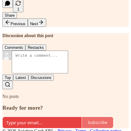
1
Share
Previous
Next
Discussion about this post
Comments
Restacks
Top
Latest
Discussions
No posts
Ready for more?
Subscribe
© 2026 Aviation Geek SRL
·
Privacy
∙
Terms
∙
Collection notice