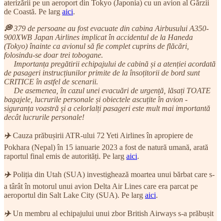
aterizării pe un aeroport din Tokyo (Japonia) cu un avion al Gărzii
de Coastă. Pe larg
aici
.
💭
379 de persoane au fost evacuate din cabina Airbusului A350-
900XWB Japan Airlines implicat în accidentul de la Haneda
(Tokyo) înainte ca avionul să fie complet cuprins de flăcări,
folosindu-se doar trei tobogane.
Importanța pregătirii echipajului de cabină și a atenției acordată
de pasageri instrucțiunilor primite de la însoțitorii de bord sunt
CRITICE în astfel de scenarii.
De asemenea, în cazul unei evacuări de urgență, lăsați TOATE
bagajele, lucrurile personale și obiectele ascuțite în avion -
siguranța voastră și a celorlalți pasageri este mult mai importantă
decât lucrurile personale!
✈️
Cauza prăbușirii ATR-ului 72 Yeti Airlines în apropiere de
Pokhara (Nepal) în 15 ianuarie 2023 a fost de natură umană, arată
raportul final emis de autorități. Pe larg
aici
.
✈️
Poliția din Utah (SUA) investighează moartea unui bărbat care s-
a târât în motorul unui avion Delta Air Lines care era parcat pe
aeroportul din Salt Lake City (SUA). Pe larg
aici
.
✈️
Un membru al echipajului unui zbor British Airways s-a prăbușit