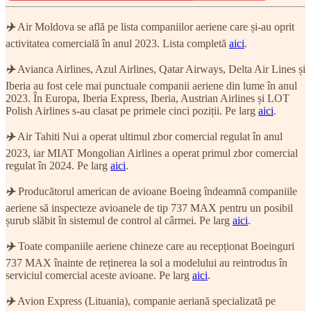
✈️
Air Moldova se află pe lista companiilor aeriene care și-au oprit
activitatea comercială în anul 2023. Lista completă
aici
.
✈️
Avianca Airlines, Azul Airlines, Qatar Airways, Delta Air Lines și
Iberia au fost cele mai punctuale companii aeriene din lume în anul
2023. În Europa, Iberia Express, Iberia, Austrian Airlines și LOT
Polish Airlines s-au clasat pe primele cinci poziții. Pe larg
aici
.
✈️
Air Tahiti Nui a operat ultimul zbor comercial regulat în anul
2023, iar MIAT Mongolian Airlines a operat primul zbor comercial
regulat în 2024. Pe larg
aici
.
✈️
Producătorul american de avioane Boeing îndeamnă companiile
aeriene să inspecteze avioanele de tip 737 MAX pentru un posibil
șurub slăbit în sistemul de control al cârmei. Pe larg
aici
.
✈️
Toate companiile aeriene chineze care au recepționat Boeinguri
737 MAX înainte de reținerea la sol a modelului au reintrodus în
serviciul comercial aceste avioane. Pe larg
aici
.
✈️
Avion Express (Lituania), companie aeriană specializată pe