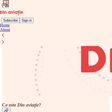
Subscribe
Sign in
Home
About
Ce este
Din aviație
?