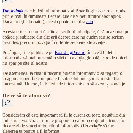
Din aviație
este buletinul informativ al BoardingPass care e trimis
prin e-mail în dimineața fiecărei zile de vineri tuturor abonaților.
Dacă nu ești abonat(ă), acesta poate fi citit și
aici
.
Acesta este structurat în câteva secțiuni principale, însă ocazional pot
apărea și subiecte din alte arii despre care nu auzim sau se scriem
prea des, precum inovația în diferite sectoare ale aviației.
Pe lângă știrile publicate pe
BoardingPass.ro
, în acest buletin
informativ vă mai prezentăm știri din aviația globală, care de obicei
nu apar pe site-ul nostru.
De asemenea, la finalul fiecărui buletin informativ o să regăsiți o
imagine/fotografie care poate fi subiectul unei știri sau este doar
interesantă. Uneori, în buletinele informative o să avem și sondaje.
De ce să te abonezi?
Considerăm că este important să fii la curent cu toate noutățile din
industria aviatică, iar noi ne propunem ca prin conținutul trimis în
fiecare zi de vineri în buletinul informativ
Din aviație
să fim
alegerea ta pentru a fi informat.