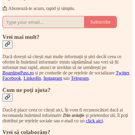
📩 Abonează-te acum, rapid și simplu.
Subscribe
Vrei mai mult?
Dacă dorești să citești mai multe informații și știri decât ceea ce
oferim în buletinul informativ trimis săptămânal sau vrei să fii
informat mai rapid, atunci te invităm să ne urmărești pe
BoardingPass.ro
și pe conturile de pe rețelele de socializare
Twitter
,
Facebook
,
LinkedIn
,
Instagram
sau
Telegram
.
Cum ne poți ajuta?
Dacă-ți place ceea ce citești aici, îți vom fi recunoscători dacă ai
recomanda buletinul informativ
Din aviație
și prietenilor tăi; îl poți
distribui pe rețelele sociale sau e-mail cu un
click aici
.
Vrei să colaborăm?