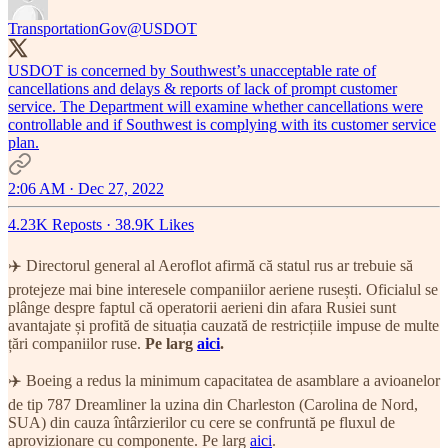
TransportationGov
@USDOT
USDOT is concerned by Southwest’s unacceptable rate of
cancellations and delays & reports of lack of prompt customer
service. The Department will examine whether cancellations were
controllable and if Southwest is complying with its customer service
plan.
2:06 AM · Dec 27, 2022
4.23K Reposts
·
38.9K Likes
✈️ Directorul general al Aeroflot afirmă că statul rus ar trebuie să
protejeze mai bine interesele companiilor aeriene rusești. Oficialul se
plânge despre faptul că operatorii aerieni din afara Rusiei sunt
avantajate și profită de situația cauzată de restricțiile impuse de multe
țări companiilor ruse.
Pe larg
aici
.
✈️ Boeing a redus la minimum capacitatea de asamblare a avioanelor
de tip 787 Dreamliner la uzina din Charleston (Carolina de Nord,
SUA) din cauza întârzierilor cu cere se confruntă pe fluxul de
aprovizionare cu componente. Pe larg
aici
.