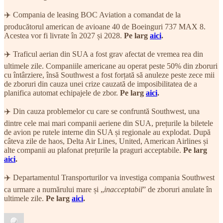
✈️ Compania de leasing BOC Aviation a comandat de la
producătorul american de avioane 40 de Boeinguri 737 MAX 8.
Acestea vor fi livrate în 2027 și 2028.
Pe larg
aici
.
✈️ Traficul aerian din SUA a fost grav afectat de vremea rea din
ultimele zile. Companiile americane au operat peste 50% din zboruri
cu întârziere, însă Southwest a fost forțată să anuleze peste zece mii
de zboruri din cauza unei crize cauzată de imposibilitatea de a
planifica automat echipajele de zbor.
Pe larg
aici
.
✈️ Din cauza problemelor cu care se confruntă Southwest, una
dintre cele mai mari companii aeriene din SUA, prețurile la biletele
de avion pe rutele interne din SUA și regionale au explodat. După
câteva zile de haos, Delta Air Lines, United, American Airlines și
alte companii au plafonat prețurile la praguri acceptabile.
Pe larg
aici
.
✈️ Departamentul Transporturilor va investiga compania Southwest
ca urmare a numărului mare și „
inacceptabil
” de zboruri anulate în
ultimele zile.
Pe larg
aici
.