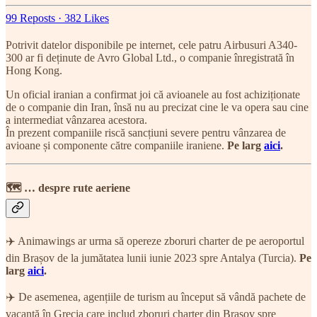
99 Reposts
·
382 Likes
Potrivit datelor disponibile pe internet, cele patru Airbusuri A340-
300 ar fi deținute de Avro Global Ltd., o companie înregistrată în
Hong Kong.
Un oficial iranian a confirmat joi că avioanele au fost achiziționate
de o companie din Iran, însă nu au precizat cine le va opera sau cine
a intermediat vânzarea acestora.
În prezent companiile riscă sancțiuni severe pentru vânzarea de
avioane și componente către companiile iraniene.
Pe larg
aici
.
🗺 … despre rute aeriene
✈️ Animawings ar urma să opereze zboruri charter de pe aeroportul
din Brașov de la jumătatea lunii iunie 2023 spre Antalya (Turcia).
Pe
larg
aici
.
✈️ De asemenea, agențiile de turism au început să vândă pachete de
vacanță în Grecia care includ zboruri charter din Brașov spre