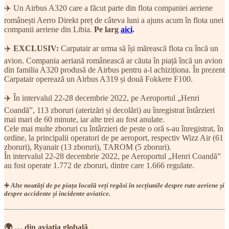
✈️ Un Airbus A320 care a făcut parte din flota companiei aeriene
românești Aerro Direkt preț de câteva luni a ajuns acum în flota unei
companii aeriene din Libia.
Pe larg
aici
.
✈️
EXCLUSIV:
Carpatair ar urma să își mărească flota cu încă un
avion. Compania aeriană românească ar căuta în piață încă un avion
din familia A320 produsă de Airbus pentru a-l achiziționa. În prezent
Carpatair operează un Airbus A319 și două Fokkere F100.
✈️ În intervalul 22-28 decembrie 2022, pe Aeroportul „Henri
Coandă”, 113 zboruri (aterizări și decolări) au înregistrat întârzieri
mai mari de 60 minute, iar alte trei au fost anulate.
Cele mai multe zboruri cu întârzieri de peste o oră s-au înregistrat, în
ordine, la principalii operatori de pe aeroport, respectiv Wizz Air (61
zboruri), Ryanair (13 zboruri), TAROM (5 zboruri).
În intervalul 22-28 decembrie 2022, pe Aeroportul „Henri Coandă”
au fost operate 1.772 de zboruri, dintre care 1.666 regulate.
➕
Alte noutăți de pe piața locală veți regăsi în secțiunile despre rute aeriene și
despre accidente și incidente aviatice.
🌍 … din aviația globală