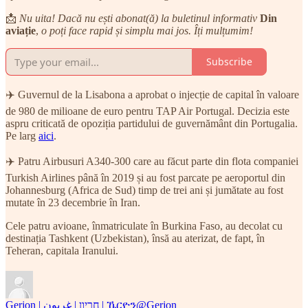
📩
Nu uita! Dacă nu ești abonat(ă) la buletinul informativ
Din
aviație
,
o poți face rapid și simplu mai jos. Îți mulțumim!
Subscribe
✈️ Guvernul de la Lisabona a aprobat o injecție de capital în valoare
de 980 de milioane de euro pentru TAP Air Portugal. Decizia este
aspru criticată de opoziția partidului de guvernământ din Portugalia.
Pe larg
aici
.
✈️ Patru Airbusuri A340-300 care au făcut parte din flota companiei
Turkish Airlines până în 2019 și au fost parcate pe aeroportul din
Johannesburg (Africa de Sud) timp de trei ani și jumătate au fost
mutate în 23 decembrie în Iran.
Cele patru avioane, înmatriculate în Burkina Faso, au decolat cu
destinația Tashkent (Uzbekistan), însă au aterizat, de fapt, în
Teheran, capitala Iranului.
Gerjon | חריון | غريون | ኼርዮን
@Gerjon_