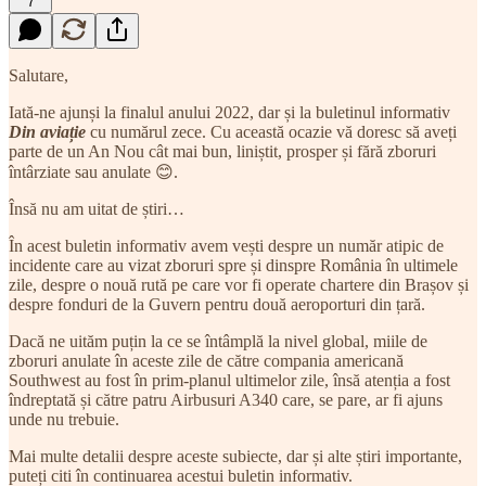
7
Salutare,
Iată-ne ajunși la finalul anului 2022, dar și la buletinul informativ
Din aviație
cu numărul zece. Cu această ocazie vă doresc să aveți
parte de un An Nou cât mai bun, liniștit, prosper și fără zboruri
întârziate sau anulate 😊.
Însă nu am uitat de știri…
În acest buletin informativ avem vești despre un număr atipic de
incidente care au vizat zboruri spre și dinspre România în ultimele
zile, despre o nouă rută pe care vor fi operate chartere din Brașov și
despre fonduri de la Guvern pentru două aeroporturi din țară.
Dacă ne uităm puțin la ce se întâmplă la nivel global, miile de
zboruri anulate în aceste zile de către compania americană
Southwest au fost în prim-planul ultimelor zile, însă atenția a fost
îndreptată și către patru Airbusuri A340 care, se pare, ar fi ajuns
unde nu trebuie.
Mai multe detalii despre aceste subiecte, dar și alte știri importante,
puteți citi în continuarea acestui buletin informativ.