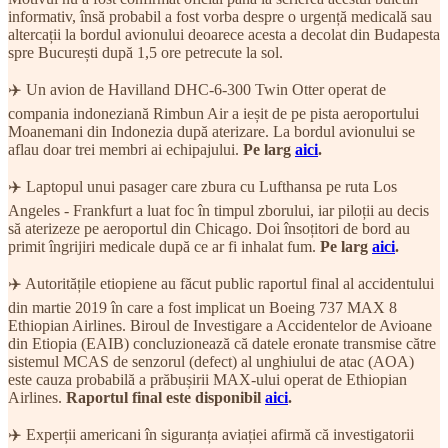
informativ, însă probabil a fost vorba despre o urgență medicală sau
altercații la bordul avionului deoarece acesta a decolat din Budapesta
spre București după 1,5 ore petrecute la sol.
✈️ Un avion de Havilland DHC-6-300 Twin Otter operat de
compania indoneziană Rimbun Air a ieșit de pe pista aeroportului
Moanemani din Indonezia după aterizare. La bordul avionului se
aflau doar trei membri ai echipajului.
Pe larg
aici
.
✈️ Laptopul unui pasager care zbura cu Lufthansa pe ruta Los
Angeles - Frankfurt a luat foc în timpul zborului, iar piloții au decis
să aterizeze pe aeroportul din Chicago. Doi însoțitori de bord au
primit îngrijiri medicale după ce ar fi inhalat fum.
Pe larg
aici
.
✈️ Autoritățile etiopiene au făcut public raportul final al accidentului
din martie 2019 în care a fost implicat un Boeing 737 MAX 8
Ethiopian Airlines. Biroul de Investigare a Accidentelor de Avioane
din Etiopia (EAIB) concluzionează că datele eronate transmise către
sistemul MCAS de senzorul (defect) al unghiului de atac (AOA)
este cauza probabilă a prăbușirii MAX-ului operat de Ethiopian
Airlines.
Raportul final este disponibil
aici
.
✈️ Experții americani în siguranța aviației afirmă că investigatorii