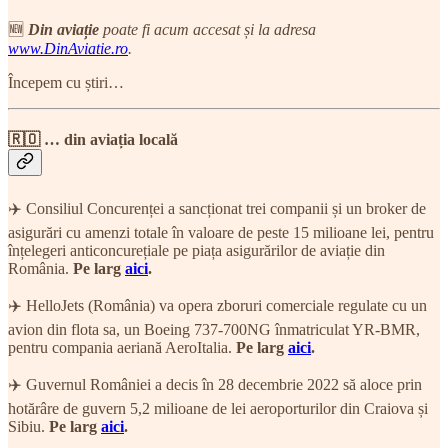
🆕
Din aviație
poate fi acum accesat și la adresa
www.DinAviatie.ro
.
Începem cu știri…
🇷🇴 … din aviația locală
✈️ Consiliul Concurenței a sancționat trei companii și un broker de
asigurări cu amenzi totale în valoare de peste 15 milioane lei, pentru
înțelegeri anticoncurețiale pe piața asigurărilor de aviație din
România.
Pe larg
aici
.
✈️ HelloJets (România) va opera zboruri comerciale regulate cu un
avion din flota sa, un Boeing 737-700NG înmatriculat YR-BMR,
pentru compania aeriană AeroItalia.
Pe larg
aici
.
✈️ Guvernul României a decis în 28 decembrie 2022 să aloce prin
hotărâre de guvern 5,2 milioane de lei aeroporturilor din Craiova și
Sibiu.
Pe larg
aici
.