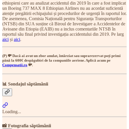
ethiopieni care au analizat accidentul din 2019 în care a fost implicat
un Boeing 737 MAX 8 Ethiopian Airlines nu au acordat suficientă
atenție pregătirii echipajului și procedurilor de urgență în raportul lor.
De asemenea, Comisia Națională pentru Siguranța Transporturilor
(NTSB) din SUA susține că Biroul de Investigare a Accidentelor de
Avioane din Etiopia (EAIB) nu a inclus comentariile NTSB în
raportul său final privind investigația accidentului din 2019. Pe larg
aici
și
aici
.
(P) 💸 Dacă ai avut un zbor anulat, întârziat sau suprarezervat poți primi
până la 600€ despăgubiri de la companiile aeriene. Aplică acum pe
Compensatii.ro
💸.
📊 Sondajul săptămânii
Loading...
📸 Fotografia săptămânii