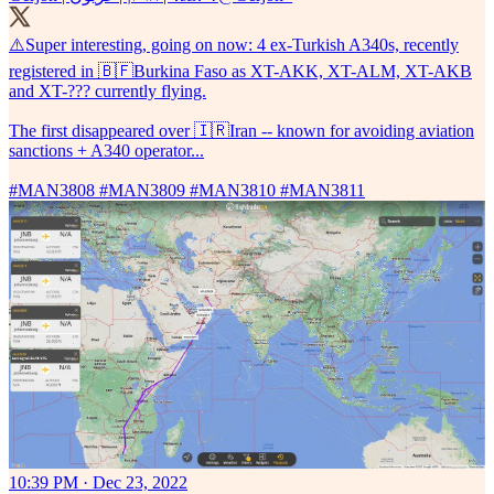
⚠️Super interesting, going on now: 4 ex-Turkish A340s, recently
registered in 🇧🇫Burkina Faso as XT-AKK, XT-ALM, XT-AKB
and XT-??? currently flying.
The first disappeared over 🇮🇷Iran -- known for avoiding aviation
sanctions + A340 operator...
#MAN3808
#MAN3809
#MAN3810
#MAN3811
10:39 PM · Dec 23, 2022