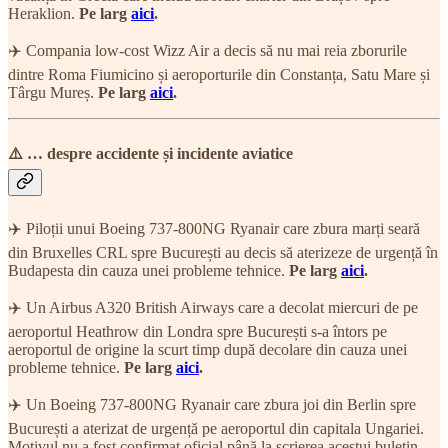
Heraklion.
Pe larg
aici
.
✈️ Compania low-cost Wizz Air a decis să nu mai reia zborurile
dintre Roma Fiumicino și aeroporturile din Constanța, Satu Mare și
Târgu Mureș.
Pe larg
aici
.
⚠️ … despre accidente și incidente aviatice
✈️ Piloții unui Boeing 737-800NG Ryanair care zbura marți seară
din Bruxelles CRL spre București au decis să aterizeze de urgență în
Budapesta din cauza unei probleme tehnice.
Pe larg
aici
.
✈️ Un Airbus A320 British Airways care a decolat miercuri de pe
aeroportul Heathrow din Londra spre București s-a întors pe
aeroportul de origine la scurt timp după decolare din cauza unei
probleme tehnice.
Pe larg
aici
.
✈️ Un Boeing 737-800NG Ryanair care zbura joi din Berlin spre
București a aterizat de urgență pe aeroportul din capitala Ungariei.
Motivul nu a fost confirmat oficial până la scrierea acestui buletin