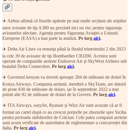
✈️ Airbus afirmă că fisurile apărute pe mai multe secțiuni ale aripilor
unor avioane de tip A380 nu prezintă nici un risc pentru siguranța
avioanelor afectate. Agenția pentru Siguranța Aviației a Uniunii
Europene (EASA) a luat parte la analiză.
Pe larg
aici
.
✈️ Delta Air Lines va renunța până la finalul trimestrului 2 din 2023
la cele 39 de avioane de tip Bombardier CRJ200. Acestea sunt
operate de companiile aeriene Endeavor Air și SkyWest Airlines sub
brandul Delta Connection.
Pe larg
aici
.
✈️ Guvernul kenyan va investi aproape 284 de milioane de dolari în
Kenya Airways. Compania aeriană, membră a SkyTeam, are datorii
de peste 830 de milioane de dolari, iar în septembrie 2022 a mai
primit alte 82 de milioane de dolari de la Guvern.
Pe larg
aici
.
✈️ ITA Airways, easyJet, Ryanair și Wizz Air sunt acuzate că ar fi
format un cartel după ce au crescut prețurile pe zborurile spre Sicilia
pentru perioada sărbătorilor de Crăciun. Cele patru companii aeriene
sunt acum verificate de autoritatea de reglementare a concurenței din
Italia.
Pe larg
aici
.