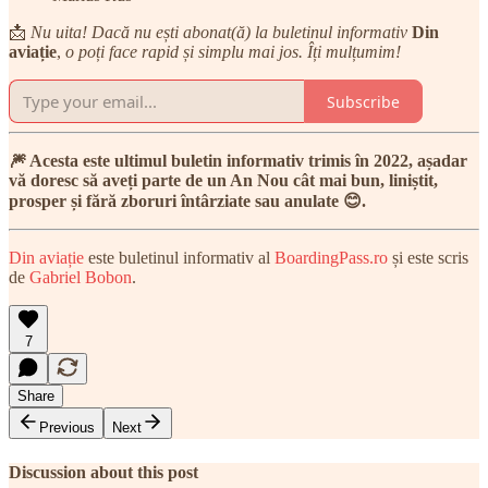
📩
Nu uita! Dacă nu ești abonat(ă) la buletinul informativ
Din
aviație
,
o poți face rapid și simplu mai jos. Îți mulțumim!
Subscribe
🎆 Acesta este ultimul buletin informativ trimis în 2022, așadar
vă doresc să aveți parte de un An Nou cât mai bun, liniștit,
prosper și fără zboruri întârziate sau anulate 😊.
Din aviație
este buletinul informativ al
BoardingPass.ro
și este scris
de
Gabriel Bobon
.
7
Share
Previous
Next
Discussion about this post