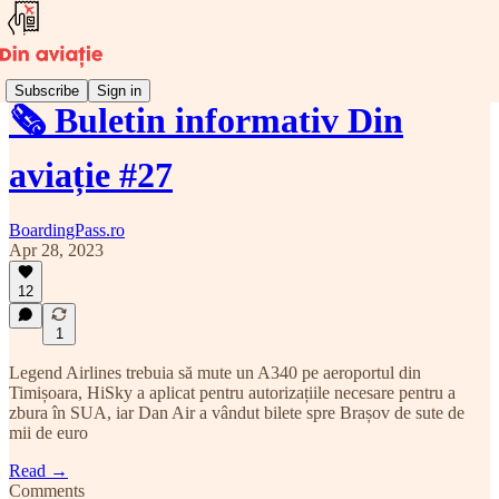
Subscribe
Sign in
🗞️ Buletin informativ Din
aviație #27
BoardingPass.ro
Apr 28, 2023
12
1
Legend Airlines trebuia să mute un A340 pe aeroportul din
Timișoara, HiSky a aplicat pentru autorizațiile necesare pentru a
zbura în SUA, iar Dan Air a vândut bilete spre Brașov de sute de
mii de euro
Read →
Comments