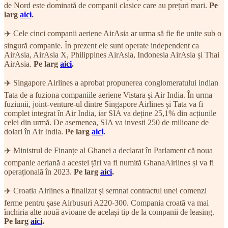
de Nord este dominată de companii clasice care au prețuri mari.
Pe
larg
aici
.
✈️ Cele cinci companii aeriene AirAsia ar urma să fie fie unite sub o
singură companie. În prezent ele sunt operate independent ca
AirAsia, AirAsia X, Philippines AirAsia, Indonesia AirAsia și Thai
AirAsia.
Pe larg
aici
.
✈️ Singapore Airlines a aprobat propunerea conglomeratului indian
Tata de a fuziona companiile aeriene Vistara și Air India. În urma
fuziunii, joint-venture-ul dintre Singapore Airlines și Tata va fi
complet integrat în Air India, iar SIA va deține 25,1% din acțiunile
celei din urmă. De asemenea, SIA va investi 250 de milioane de
dolari în Air India.
Pe larg
aici
.
✈️ Ministrul de Finanțe al Ghanei a declarat în Parlament că noua
companie aeriană a acestei țări va fi numită GhanaAirlines și va fi
operațională în 2023.
Pe larg
aici
.
✈️ Croatia Airlines a finalizat și semnat contractul unei comenzi
ferme pentru șase Airbusuri A220-300. Compania croată va mai
închiria alte nouă avioane de același tip de la companii de leasing.
Pe larg
aici
.