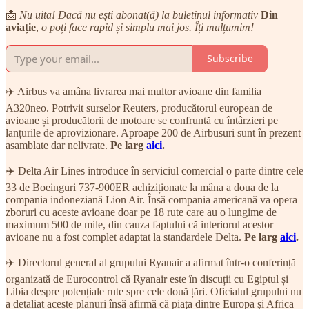
📩
Nu uita! Dacă nu ești abonat(ă) la buletinul informativ
Din
aviație
,
o poți face rapid și simplu mai jos. Îți mulțumim!
Subscribe
✈️ Airbus va amâna livrarea mai multor avioane din familia
A320neo. Potrivit surselor Reuters, producătorul european de
avioane și producătorii de motoare se confruntă cu întârzieri pe
lanțurile de aprovizionare. Aproape 200 de Airbusuri sunt în prezent
asamblate dar nelivrate.
Pe larg
aici
.
✈️ Delta Air Lines introduce în serviciul comercial o parte dintre cele
33 de Boeinguri 737-900ER achiziționate la mâna a doua de la
compania indoneziană Lion Air. Însă compania americană va opera
zboruri cu aceste avioane doar pe 18 rute care au o lungime de
maximum 500 de mile, din cauza faptului că interiorul acestor
avioane nu a fost complet adaptat la standardele Delta.
Pe larg
aici
.
✈️ Directorul general al grupului Ryanair a afirmat într-o conferință
organizată de Eurocontrol că Ryanair este în discuții cu Egiptul și
Libia despre potențiale rute spre cele două țări. Oficialul grupului nu
a detaliat aceste planuri însă afirmă că piața dintre Europa și Africa