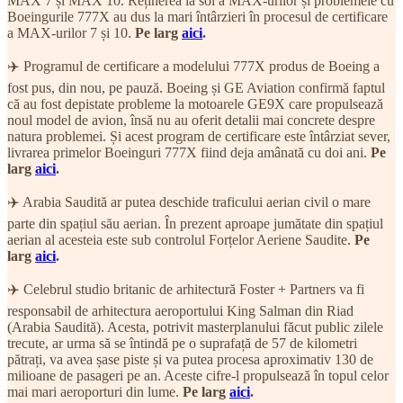
MAX 7 și MAX 10. Reținerea la sol a MAX-urilor și problemele cu
Boeingurile 777X au dus la mari întârzieri în procesul de certificare
a MAX-urilor 7 și 10.
Pe larg
aici
.
✈️ Programul de certificare a modelului 777X produs de Boeing a
fost pus, din nou, pe pauză. Boeing și GE Aviation confirmă faptul
că au fost depistate probleme la motoarele GE9X care propulsează
noul model de avion, însă nu au oferit detalii mai concrete despre
natura problemei. Și acest program de certificare este întârziat sever,
livrarea primelor Boeinguri 777X fiind deja amânată cu doi ani.
Pe
larg
aici
.
✈️ Arabia Saudită ar putea deschide traficului aerian civil o mare
parte din spațiul său aerian. În prezent aproape jumătate din spațiul
aerian al acesteia este sub controlul Forțelor Aeriene Saudite.
Pe
larg
aici
.
✈️ Celebrul studio britanic de arhitectură Foster + Partners va fi
responsabil de arhitectura aeroportului King Salman din Riad
(Arabia Saudită). Acesta, potrivit masterplanului făcut public zilele
trecute, ar urma să se întindă pe o suprafață de 57 de kilometri
pătrați, va avea șase piste și va putea procesa aproximativ 130 de
milioane de pasageri pe an. Aceste cifre-l propulsează în topul celor
mai mari aeroporturi din lume.
Pe larg
aici
.