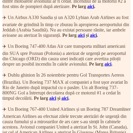
dintre motoarele avionului ar fi cedat. Incendiul de la motorul #2 a
fost stins de pompieri după aterizare.
Pe larg
aici
.
✈️ Un Airbus A330 Saudia și un A320 Lybian Arab Airlines au fost
avariate de grindină în timp ce zburau în apropierea aeroportului din
Jeddah (Arabia Saudită). Nu au existat persoane rănite, iar ambele
avioane au aterizat în siguranță.
Pe larg
aici
și
aici
.
✈️ Un Boeing 747-400 Atlas Air care transporta militari americani
din SUA spre Poznan (Polonia) a aterizat de urgență pe aeroportul
din Chicago (ORD) din cauza unei indicații care avertiza piloții
despre un posibil incendiu în calele avionului.
Pe larg
aici
.
✈️ Dublu ghinion în 26 noiembrie pentru Gol Transportes Aereos
(Brazilia). Un Boeing 737 MAX al companiei a fost ușor avariat în
Rio de Janeiro după impactul cu o pasăre. Un alt Boeing 737-
800NG Gol a întrerupt decolarea după ce motorul #1 a cedat în
timpul decolării.
Pe larg
aici
și
aici
.
✈️ Un Boeing 767-400 United Airlines și un Boeing 787 Dreamliner
American Airlines au efectuat zilele trecute aterizări de urgență din
cauza fumului și a mirosurilor de ars care s-au simțit în cabinele
acestora. Avionul companiei United a aterizat în St. John (Canada),
iar cel al American Airlines a aterizat în Glasgow (Marea Britanie).