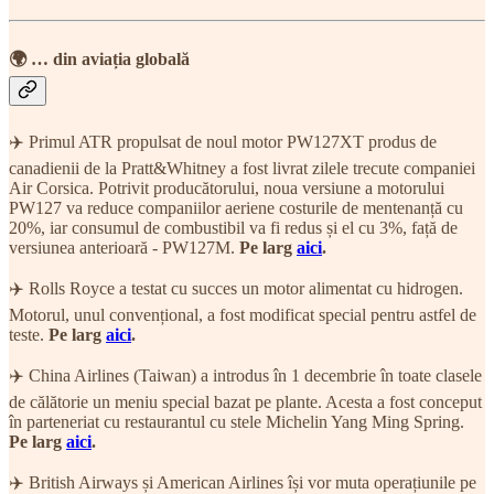
🌍 … din aviația globală
✈️ Primul ATR propulsat de noul motor PW127XT produs de
canadienii de la Pratt&Whitney a fost livrat zilele trecute companiei
Air Corsica. Potrivit producătorului, noua versiune a motorului
PW127 va reduce companiilor aeriene costurile de mentenanță cu
20%, iar consumul de combustibil va fi redus și el cu 3%, față de
versiunea anterioară - PW127M.
Pe larg
aici
.
✈️ Rolls Royce a testat cu succes un motor alimentat cu hidrogen.
Motorul, unul convențional, a fost modificat special pentru astfel de
teste.
Pe larg
aici
.
✈️ China Airlines (Taiwan) a introdus în 1 decembrie în toate clasele
de călătorie un meniu special bazat pe plante. Acesta a fost conceput
în parteneriat cu restaurantul cu stele Michelin Yang Ming Spring.
Pe larg
aici
.
✈️ British Airways și American Airlines își vor muta operațiunile pe