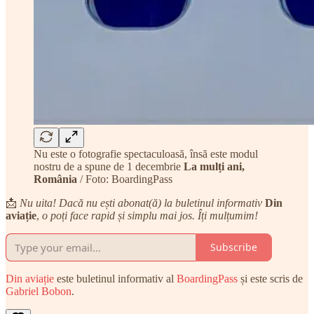
Nu este o fotografie spectaculoasă, însă este modul
nostru de a spune de 1 decembrie
La mulți ani,
România
/ Foto: BoardingPass
📩
Nu uita! Dacă nu ești abonat(ă) la buletinul informativ
Din
aviație
,
o poți face rapid și simplu mai jos. Îți mulțumim!
Subscribe
Din aviație
este buletinul informativ al
BoardingPass
și este scris de
Gabriel Bobon
.