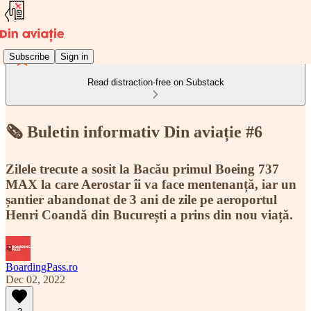
Subscribe
Sign in
Read distraction-free on Substack
🗞️ Buletin informativ Din aviație #6
Zilele trecute a sosit la Bacău primul Boeing 737
MAX la care Aerostar îi va face mentenanță, iar un
șantier abandonat de 3 ani de zile pe aeroportul
Henri Coandă din București a prins din nou viață.
BoardingPass.ro
Dec 02, 2022