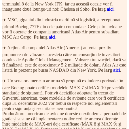
terminalul 8 de la New York JFK, iar cu această ocazie vor fi
inaugurate două lounge-uri noi: Chelsea și Soho.
Pe larg
aici
.
✈️ MSC, gigantul din industria maritimă și logistică, a recepționat
primul Boeing 777F din cele patru comandate. Cele patru avioane
vor fi operate de compania americană Atlas Air pentru subsidiara
MSC Air Cargo.
Pe larg
aici
.
✈️ Acționarii companiei Atlas Air (America) au votat pozitiv
propunerea de vânzare a acesteia către un consorțiu de investitori
condus de Apollo Global Management. Valoarea tranzacției, dacă va
fi finalizată, este de aproximativ 5,2 miliarde de dolari. Atlas Air este
listată în prezent pe bursa NASDAQ din New York.
Pe larg
aici
.
✈️ Un senator american ar urma să propună extinderea perioadei în
care Boeing poate certifica modelele MAX 7 și MAX 10 pe vechile
standarde de siguranță. Potrivit deciziilor adoptate în trecut de
Guvernul american, toate modelele de avioane care vor fi certificate
după 31 decembrie 2022 vor trebui să respecte noi reglementări
pentru siguranța și securitatea aeronautică.
Producătorul american de avioane dorește o extindere a perioadei de
grație și susține că implementarea noilor cerințe ar crea diferențe
între modelele de MAX-uri deja certificate (MAX 8 și MAX 9) și