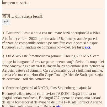
Începem cu știri…
🇷🇴 … din aviația locală
✈️ Bucureștiul este a doua cea mai mare bază operațională a Wizz
Air. În decembrie 2022 aproximativ 45% dintre scaunele puse la
vânzare de companiile aeriene pe rute fără escală spre și dinspre
București sunt vândute de compania low-cost.
Pe larg
aici
.
✈️ OK-SWA este înmatricularea primului Boeing 737 MAX care
ajunge în hangarele Aerostar pentru mentenanță. Avionul companiei
cehe Smartwings a aterizat la Bacău în 28 noiembrie și va petrece la
Aerostar câteva săptămâni. Cu aproximativ două săptămâni înainte,
acesta efectuase un zbor din Cape Town (Africa de Sud) spre stația
de cercetare Troll din Antarctica.
✈️ Secretarul general al NATO, Jens Stoltenberg, a ajuns la
București zilele trecute cu un avion TAROM. După intrarea în
spațiul aerian românesc, Boeingul 737 operat de compania aeriană
de stat a fost escortat de avioane de luptă F-16 ale Forțelor Aeriene
Române până la București.
Pe larg
aici
.