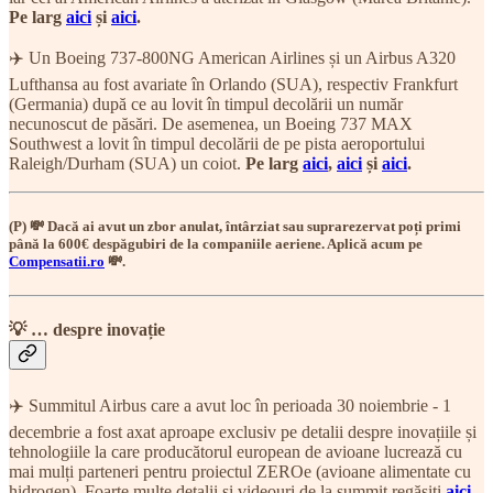
Pe larg
aici
și
aici
.
✈️ Un Boeing 737-800NG American Airlines și un Airbus A320
Lufthansa au fost avariate în Orlando (SUA), respectiv Frankfurt
(Germania) după ce au lovit în timpul decolării un număr
necunoscut de păsări. De asemenea, un Boeing 737 MAX
Southwest a lovit în timpul decolării de pe pista aeroportului
Raleigh/Durham (SUA) un coiot.
Pe larg
aici
,
aici
și
aici
.
(P) 💸 Dacă ai avut un zbor anulat, întârziat sau suprarezervat poți primi
până la 600€ despăgubiri de la companiile aeriene. Aplică acum pe
Compensatii.ro
💸.
💡 … despre inovație
✈️ Summitul Airbus care a avut loc în perioada 30 noiembrie - 1
decembrie a fost axat aproape exclusiv pe detalii despre inovațiile și
tehnologiile la care producătorul european de avioane lucrează cu
mai mulți parteneri pentru proiectul ZEROe (avioane alimentate cu
hidrogen). Foarte multe detalii și videouri de la summit regăsiți
aici
.