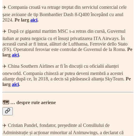
✈️ Compania croată va retrage treptat din serviciul comercial cele
șase avioane de tip Bombardier Dash 8-Q400 începând cu anul
2024.
Pe larg
aici
.
✈️ După ce gigantul maritim MSC s-a retras din cursă, Guvernul
italian ar putea negocia cu el însuși privatizarea ITA Airways. În
această cursă ar fi intrat, alături de Lufthansa, Ferrovie dello Stato
(FS). Operatorul feroviar este controlat de Guvernul de la Roma.
Pe
larg
aici
.
✈️ China Southern Airlines ar fi în discuții cu oficialii alianței
oneworld. Compania chineză ar putea deveni membră a acestei
alianțe după ce, în 2018, a decis să părăsească alianța SkyTeam.
Pe
larg
aici
.
🗺 … despre rute aeriene
✈️ Cristian Pandel, fondator, președinte al Consiliului de
Administrație și acționar minoritar al Animawings, a declarat că