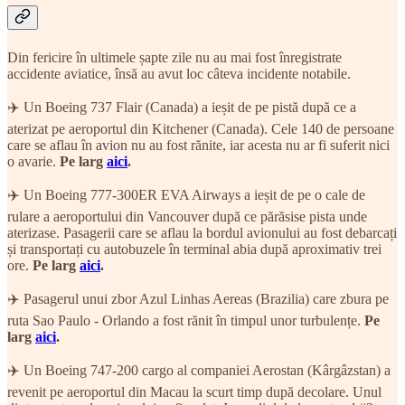
Din fericire în ultimele șapte zile nu au mai fost înregistrate
accidente aviatice, însă au avut loc câteva incidente notabile.
✈️ Un Boeing 737 Flair (Canada) a ieșit de pe pistă după ce a
aterizat pe aeroportul din Kitchener (Canada). Cele 140 de persoane
care se aflau în avion nu au fost rănite, iar acesta nu ar fi suferit nici
o avarie.
Pe larg
aici
.
✈️ Un Boeing 777-300ER EVA Airways a ieșit de pe o cale de
rulare a aeroportului din Vancouver după ce părăsise pista unde
aterizase. Pasagerii care se aflau la bordul avionului au fost debarcați
și transportați cu autobuzele în terminal abia după aproximativ trei
ore.
Pe larg
aici
.
✈️ Pasagerul unui zbor Azul Linhas Aereas (Brazilia) care zbura pe
ruta Sao Paulo - Orlando a fost rănit în timpul unor turbulențe.
Pe
larg
aici
.
✈️ Un Boeing 747-200 cargo al companiei Aerostan (Kârgâzstan) a
revenit pe aeroportul din Macau la scurt timp după decolare. Unul