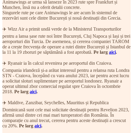
Animawings ar urma să lanseze în 2023 rute spre Frankfurt și
Munchen, însă nu a oferit detalii concrete.
Singurele rute pe care Animawings le are acum în sistemul de
rezervări sunt cele dintre București și nouă destinații din Grecia.
✈️ Wizz Air a primit undă verde de la Ministerul Transporturilor
pentru a lansa șase rute noi între București, Cluj Napoca și Iași și trei
aeroporturi din Turcia. De asemenea, și cererea companiei TAROM
de a crește frecvența de operare a rutei dintre București și Istanbul de
la 11 la 19 zboruri pe săptămână a fost aprobată.
Pe larg
aici
.
✈️ Ryanair ia în calcul revenirea pe aeroportul din Craiova.
Compania irlandeză și-a arătat interesul pentru a relansa ruta Londra
STN - Craiova, începând cu vara anului 2023, iar pentru acest lucru
a solicitat sloturi suplimentare pe aeroportul londonez. Ryanair a
operat ultimul zbor comercial regulat spre Craiova în octombrie
2018.
Pe larg
aici
.
✈️ Maldive, Zanzibar, Seychelles, Mauritius și Republica
Dominicană sunt cele mai solicitate destinații pentru Revelion 2023,
afirmă unul dintre cei mai mari turoperatori din România. În
comparație cu anul trecut, cererea pentru aceste destinații a crescut
cu 20%.
Pe larg
aici
.