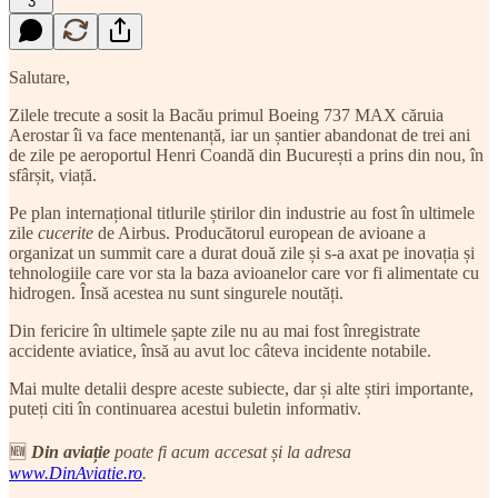
3
Salutare,
Zilele trecute a sosit la Bacău primul Boeing 737 MAX căruia
Aerostar îi va face mentenanță, iar un șantier abandonat de trei ani
de zile pe aeroportul Henri Coandă din București a prins din nou, în
sfârșit, viață.
Pe plan internațional titlurile știrilor din industrie au fost în ultimele
zile
cucerite
de Airbus. Producătorul european de avioane a
organizat un summit care a durat două zile și s-a axat pe inovația și
tehnologiile care vor sta la baza avioanelor care vor fi alimentate cu
hidrogen. Însă acestea nu sunt singurele noutăți.
Din fericire în ultimele șapte zile nu au mai fost înregistrate
accidente aviatice, însă au avut loc câteva incidente notabile.
Mai multe detalii despre aceste subiecte, dar și alte știri importante,
puteți citi în continuarea acestui buletin informativ.
🆕
Din aviație
poate fi acum accesat și la adresa
www.DinAviatie.ro
.