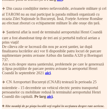
✈️ Din cauza condițiilor meteo nefavorabile, avioanele militare și cel
al TAROM nu au mai participat la parada militară organizată cu
ocazia Zilei Naționale în București. Însă, Forțele Aeriene Române
au efectuat zboruri cu echipamente militare în alte orașe din țară.
✈️ Șantierul aflat la nord de terminalul aeroportului Henri Coandă
care a fost abandonat timp de trei ani și perturbă traficul aerian a
prins viață!
De câteva zile se lucrează din nou pe acest șantier, iar după
finalizarea lucrărilor aici vor fi disponibile patru locuri de parcare
suplimentare pentru avioane Airbus din familia A320 și Boeinguri
737.
Am scris despre starea șantierului, problemele pe care le generează
și lipsa pozițiilor de parcare pentru avioane la aeroportul Henri
Coandă în septembrie 2021
aici
.
✈️ CN Aeroporturi București (CNAB) testează în perioada 25
noiembrie - 15 decembrie un vehicul electric pentru transportul
persoanelor cu mobilitate redusă în terminalul aeroportului Henri
Coandă din capitală.
Pe larg
aici
.
➕
Alte noutăți de pe piața locală veți regăsi în secțiunea despre rute aeriene.